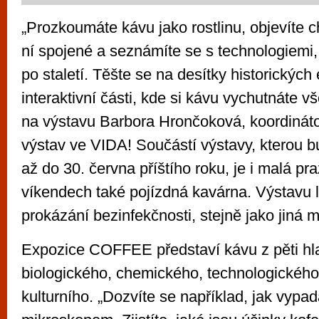
„Prozkoumáte kávu jako rostlinu, objevíte 
ní spojené a seznámíte se s technologiemi, 
po staletí. Těšte se na desítky historických 
interaktivní části, kde si kávu vychutnáte v
na výstavu Barbora Hrončoková, koordinát
výstav ve VIDA! Součástí výstavy, kterou b
až do 30. června příštího roku, je i malá pra
víkendech také pojízdná kavárna. Výstavu l
prokázání bezinfekčnosti, stejně jako jiná 
Expozice COFFEE představí kávu z pěti hl
biologického, chemického, technologickéh
kulturního. „Dozvíte se například, jak vypa