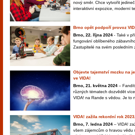
nový směr. Chce vytvořit jedineč
interaktivní expozice, moderní te
Brno opět podpoří provoz VID
Brno, 22. října 2024
- Také v př
fungování oblíbeného zábavníh
Zastupitelé na svém posledním z
Objevte tajemství mozku na 
ve VIDA!
Brno, 21. května 2024
– Fandít
různých tématech dozvědět více
VIDA! na Rande s vědou. Je to n
VIDA! zažila rekordní rok 2023, 
Brno, 7. ledna 2024
– VIDA! zaž
všem zájemcům o hravou vědu s