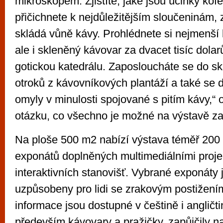
mikroskopem. Zjistíte, jaké jsou účinky kof
přičichnete k nejdůležitějším sloučeninám, 
skládá vůně kávy. Prohlédnete si nejmenší
ale i skleněný kávovar za dvacet tisíc dolar
gotickou katedrálu. Zaposloucháte se do s
otroků z kávovníkových plantáží a také se 
omyly v minulosti spojované s pitím kávy,“
otázku, co všechno je možné na výstavě za
Na ploše 500 m2 nabízí výstava téměř 200
exponátů doplněných multimediálními proj
interaktivních stanovišť. Vybrané exponáty 
uzpůsobeny pro lidi se zrakovým postižení
informace jsou dostupné v češtině i angličt
především kávovary a pražičky, zapůjčily n