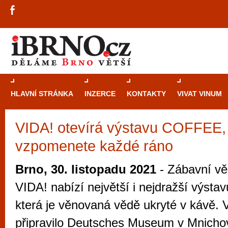
HLAVNÍ STRÁNKA
INZERCE
KONTAKTY
VIVAT VINUM
VIDA! otevírá výstavu COFFEE, 
Průvodce
kasi
vzpomenete každé ráno
Brně: Od rulet
automaty
Brno, 30. listopadu 2021
- Zábavní vě
Brno je měs
VIDA! nabízí největší i nejdražší výstavu
zajímavé p
která je věnovaná vědě ukryté v kávě
restaurace, div
připravilo Deutsches Museum v Mnicho
Mimo jiné je ale také místem, kde si můžet