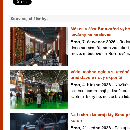
Související články:
Městská část Brno-střed vybra
kavárny na náplavce
Brno, 7. července 2026
- Radní
dnes na mimořádném zasedání vy
provozní budovu na Rullerově ná
Věda, technologie a skutečné
představuje nový exponát
Brno, 4. března 2026
- Návštěv
science centra mají jedinečnou př
světem, který běžně zůstává lid
Na technické projekty Brno př
korun
Brno, 21. ledna 2026
- Zastupi