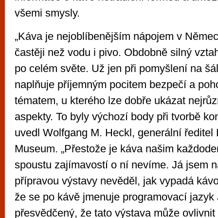
všemi smysly.
„Káva je nejoblíbenějším nápojem v Německ
častěji než vodu i pivo. Obdobně silný vzta
po celém světe. Už jen při pomyšlení na šá
naplňuje příjemným pocitem bezpečí a poho
tématem, u kterého lze dobře ukázat nejrů
aspekty. To byly výchozí body při tvorbě ko
uvedl Wolfgang M. Heckl, generální ředitel
Museum. „Přestože je káva našim každode
spoustu zajímavostí o ní nevíme. Já jsem n
přípravou výstavy nevěděl, jak vypadá káv
že se po kávě jmenuje programovací jazyk
přesvědčený, že tato výstava může ovlivnit