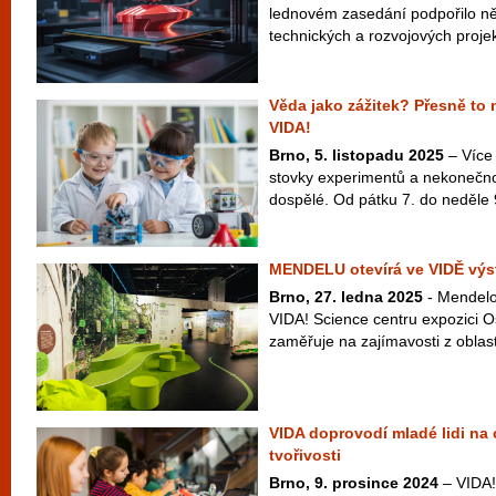
lednovém zasedání podpořilo něk
technických a rozvojových projek
Věda jako zážitek? Přesně t
VIDA!
Brno, 5. listopadu 2025
– Více
stovky experimentů a nekonečno 
dospělé. Od pátku 7. do neděle 9
MENDELU otevírá ve VIDĚ výs
Brno, 27. ledna 2025
- Mendelov
VIDA! Science centru expozici O
zaměřuje na zajímavosti z oblasti
VIDA doprovodí mladé lidi na 
tvořivosti
Brno, 9. prosince 2024
– VIDA!