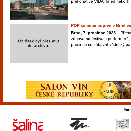
překonat ve VIDA! hned několik re
POP science poprvé v Brně ve
Brno, 7. prosince 2023
– Přesvě
zábava na festivalu performerů,
prosince se zábavní vědecký par
Part