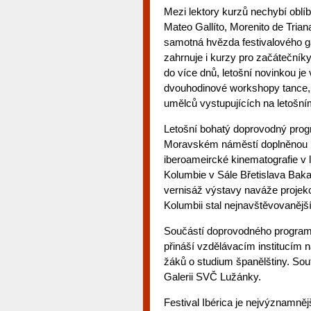
Mezi lektory kurzů nechybí oblíb
Mateo Gallíto, Morenito de Trian
samotná hvězda festivalového g
zahrnuje i kurzy pro začátečníky 
do více dnů, letošní novinkou j
dvouhodinové workshopy tance,
umělců vystupujících na letošní
Letošní bohatý doprovodný prog
Moravském náměstí doplněnou h
iberoameircké kinematografie v l
Kolumbie v Sále Břetislava Bakal
vernisáž výstavy naváže projek
Kolumbii stal nejnavštěvovanější
Součástí doprovodného programu 
přináší vzdělávacím institucím na
žáků o studium španělštiny. Sou
Galerii SVČ Lužánky.
Festival Ibérica je nejvýznamněj