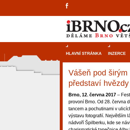
HLAVNÍ STRÁNKA
INZERCE
Vášeň pod širým 
představí hvězdy
Brno, 12. června 2017
– Fest
provoní Brno. Od 28. června d
tancem a pochutinami v ulicích
výstavu fotografií. Největším 
nádvoří Špilberku, kde se náv
návštěvníky, tak pro příležitostné h
charismatické tanečnice Alby 