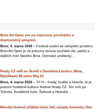
Brno Art Open zve na srpnovou procházku a
doprovodný program
Brno, 4. srpna 2026
– Festival umění ve veřejném prostoru
Brno Art Open je od poloviny června součástí ulic, parků a
dalších míst Starého Brna. Osmnáct umělecký...
Hrady CZ míří na Veveří s Danielem Landou, Mirai,
Rybičkami 48 nebo Mig 21
Brno, 4. srpna 2026
– Tři H – hrady, hudba a historie, to je
putovní hudebně-kulturní festival Hrady CZ. Ten míří po
Točníku, Kunětické hoře, Švihově a Hluboké ...
Mendel festival přilákal tisíce lidí, zaujaly koncerty, Den