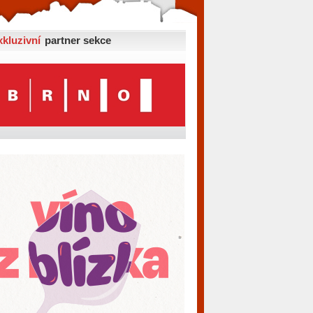
xkluzivní
partner sekce