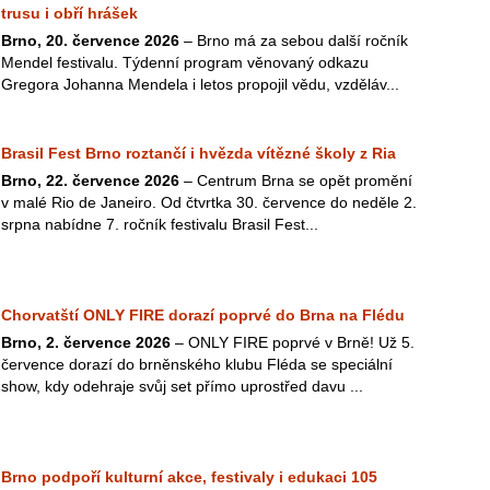
trusu i obří hrášek
Brno, 20. července 2026
– Brno má za sebou další ročník
Mendel festivalu. Týdenní program věnovaný odkazu
Gregora Johanna Mendela i letos propojil vědu, vzděláv...
Brasil Fest Brno roztančí i hvězda vítězné školy z Ria
Brno, 22. července 2026
– Centrum Brna se opět promění
v malé Rio de Janeiro. Od čtvrtka 30. července do neděle 2.
srpna nabídne 7. ročník festivalu Brasil Fest...
Chorvatští ONLY FIRE dorazí poprvé do Brna na Flédu
Brno, 2. července 2026
– ONLY FIRE poprvé v Brně! Už 5.
července dorazí do brněnského klubu Fléda se speciální
show, kdy odehraje svůj set přímo uprostřed davu ...
Brno podpoří kulturní akce, festivaly i edukaci 105