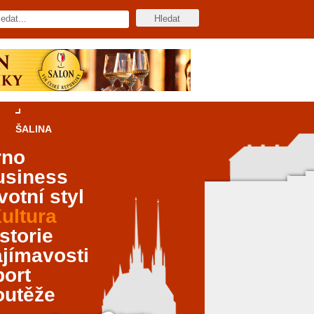
ŠALINA
rno
usiness
votní styl
ultura
storie
jímavosti
port
outěže