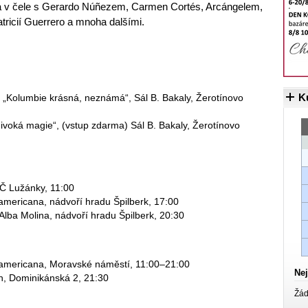
ka v čele s Gerardo Núñezem, Carmen Cortés, Arcángelem,
tricií Guerrero a mnoha dalšími.
K
a „Kolumbie krásná, neznámá“, Sál B. Bakaly, Žerotínovo
divoká magie“, (vstup zdarma) Sál B. Bakaly, Žerotínovo
VČ Lužánky, 11:00
americana, nádvoří hradu Špilberk, 17:00
Alba Molina, nádvoří hradu Špilberk, 20:30
oamericana, Moravské náměstí, 11:00–21:00
Nej
ih, Dominikánská 2, 21:30
Žád