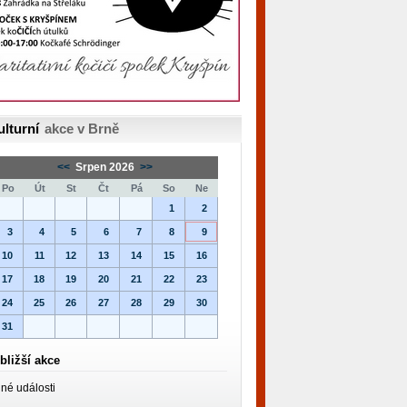
ulturní
akce v Brně
<<
Srpen 2026
>>
Po
Út
St
Čt
Pá
So
Ne
1
2
3
4
5
6
7
8
9
10
11
12
13
14
15
16
17
18
19
20
21
22
23
24
25
26
27
28
29
30
31
bližší akce
né události