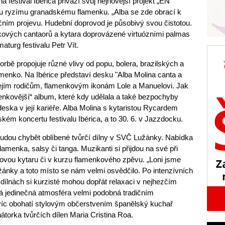
 festival Ibérica přiváží svůj nejnovější projekt „EN
 ryzímu granadskému flamenku. „Alba se zde obrací k
čním projevu. Hudební doprovod je působivý svou čistotou.
ových cantaorů a kytara doprovázené virtuózními palmas
maturg festivalu Petr Vít.
rbě propojuje různé vlivy od popu, bolera, brazilských a
amenko. Na Ibérice představí desku "Alba Molina canta a
 jejím rodičům, flamenkovým ikonám Lole a Manuelovi. Jak
menkovější“ album, které kdy udělala a také bezpochyby
eska v její kariéře. Alba Molina s kytaristou Rycardem
ém koncertu festivalu Ibérica, a to 30. 6. v Jazzdocku.
udou chybět oblíbené tvůrčí dílny v SVČ Lužánky. Nabídka
lamenka, salsy či tanga. Muzikanti si přijdou na své při
kovou kytaru či v kurzu flamenkového zpěvu. „Loni jsme
ánky a toto místo se nám velmi osvědčilo. Po intenzívních
ílnách si kurzisté mohou dopřát relaxaci v nejhezčím
á jedinečná atmosféra velmi podobná tradičním
avíc obohatí stylovým občerstvením španělský kuchař
átorka tvůrčích dílen Maria Cristina Roa.