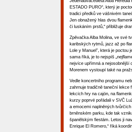
Jedenadvacetiletá Alba Heredia na
ESTADO PURO“, který je poctou
tradici předků ve vášnivém tane
Jen obnažený hlas dvou flamenk
či luskáním prstů,“ přibližuje dra
Zpěvačka Alba Molina, ve své tvo
karibských rytmů, jazz až po fl
Lole y Manuel", která je poctou
sama říká, je to nejspíš „nejfla
nejvíce upřímná a nejosobnější d
Morenem vystoupí také na pražsk
Vedle koncertního programu neb
zahrnuje tradičně taneční lekce f
lekcích hry na cajón, na flamen
kurzy poprvé pořádali v SVČ Luž
a emocemi naplněných tvůrčích d
brněnském parku, kde tak vznik
španělským fiestám. Letos ji n
Enrique El Romero,“ říká koordin