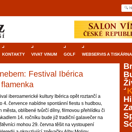
KONTAKTY
VIVAT VINUM
GOLF
WEBSERVIS A TISKÁRNA
B
nebem: Festival Ibérica
B
Průvodce
kasinovými hrami v Brně: Od
Ži
rulety po video automaty
 flamenka
K
Brno je městem známým pro zajímavé památky, skvělé
ival iberoamerické kultury Ibérica opět roztančí a
Hi
restaurace, divadla a univerzity. Mimo jiné je ale také
o 4. července nabídne spontánní fiestu s hudbou,
Za
místem, kde si můžete legálně a bezpečně vyzkoušet
 města, oblíbené tvůrčí dílny, filmovou přehlídku či
různé kasinové hry. V neustále kvetoucí moravské
S
lákadlem 14. ročníku bude již tradiční galavečer na
metropoli naleznete širokou nabídku her od klasické
S
štěvníci mohou 29. června těšit na vystoupení
rulety až po moderní automaty jak pro pravidelné
ráče. V...
Heredii a okouzlující zpěvačky Alby Moliny.