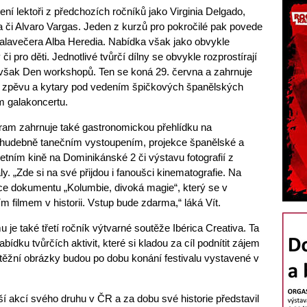
ení lektoři z předchozích ročníků jako Virginia Delgado,
a či Alvaro Vargas. Jeden z kurzů pro pokročilé pak povede
alavečera Alba Heredia. Nabídka však jako obvykle
či pro děti. Jednotlivé tvůrčí dílny se obvykle rozprostírají
e však Den workshopů. Ten se koná 29. června a zahrnuje
 zpěvu a kytary pod vedením špičkových španělských
m galakoncertu.
ram zahrnuje také gastronomickou přehlídku na
udebně tanečním vystoupením, projekce španělské a
etním kině na Dominikánské 2 či výstavu fotografií z
y. „Zde si na své přijdou i fanoušci kinematografie. Na
ce dokumentu „Kolumbie, divoká magie“, který se v
m filmem v historii. Vstup bude zdarma,“ láká Vít.
je také třetí ročník výtvarné soutěže Ibérica Creativa. Ta
bídku tvůrčích aktivit, které si kladou za cíl podnítit zájem
těžní obrázky budou po dobu konání festivalu vystavené v
ší akcí svého druhu v ČR a za dobu své historie představil