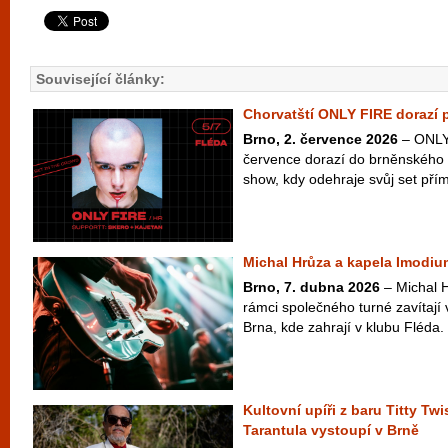
Související články:
Chorvatští ONLY FIRE dorazí 
Brno, 2. července 2026
– ONLY 
července dorazí do brněnského 
show, kdy odehraje svůj set přím
Michal Hrůza a kapela Imodiu
Brno, 7. dubna 2026
– Michal 
rámci společného turné zavítají 
Brna, kde zahrají v klubu Fléda
Kultovní upíři z baru Titty Twi
Tarantula vystoupí v Brně