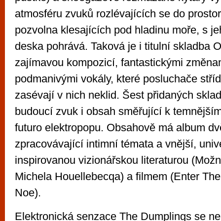
atmosféru zvuků rozlévajících se do prostor
pozvolna klesajících pod hladinu moře, s je
deska pohrává. Taková je i titulní skladba
zajímavou kompozicí, fantastickými změna
podmanivými vokály, které posluchače stříd
zasévají v nich neklid. Šest přidaných skl
budoucí zvuk i obsah směřující k temnější
futuro elektropopu. Obsahově má album dvě 
zpracovávající intimní témata a vnější, univ
inspirovanou vizionářskou literaturou (Možn
Michela Houellebecqa) a filmem (Enter Th
Noe).
Elektronická senzace The Dumplings se ne