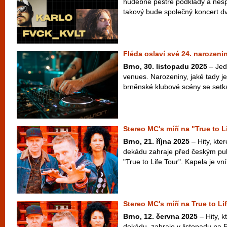
hudebně pestré podklady a nes
takový bude společný koncert dv
Fléda oslaví své 24. narozeni
Brno, 30. listopadu 2025
– Jedn
venues. Narozeniny, jaké tady je
brněnské klubové scény se setká
Stereo MC's míří na "True to L
Brno, 21. října 2025
– Hity, kte
dekádu zahraje před českým pu
"True to Life Tour". Kapela je vní
Stereo MC's míří na True to Li
Brno, 12. června 2025
– Hity, k
dekádu, zahraje v listopadu na