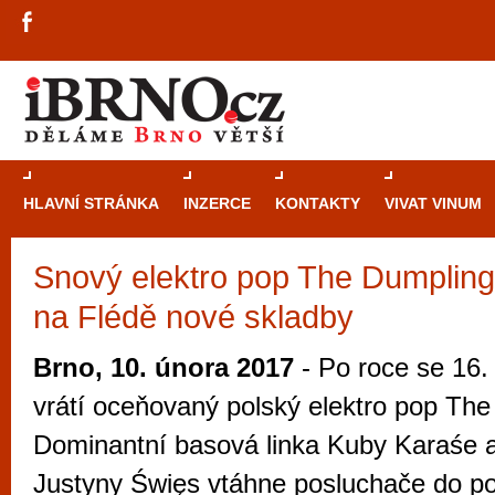
HLAVNÍ STRÁNKA
INZERCE
KONTAKTY
VIVAT VINUM
Snový elektro pop The Dumpling
Průvodce
kasi
na Flédě nové skladby
Brně: Od rulet
automaty
Brno, 10. února 2017
- Po roce se 16.
Brno je měs
vrátí oceňovaný polský elektro pop The
zajímavé p
Dominantní basová linka Kuby Karaśe a
restaurace, div
Justyny Święs vtáhne posluchače do 
Mimo jiné je ale také místem, kde si můžet