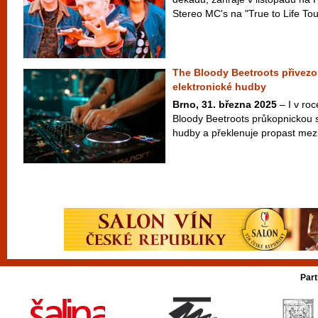
Stereo MC's na "True to Life Tour"
The Bloody Beetroots přivezo
elektronické hudby
Brno, 31. března 2025
– I v ro
Bloody Beetroots průkopnickou s
hudby a překlenuje propast mezi
Part