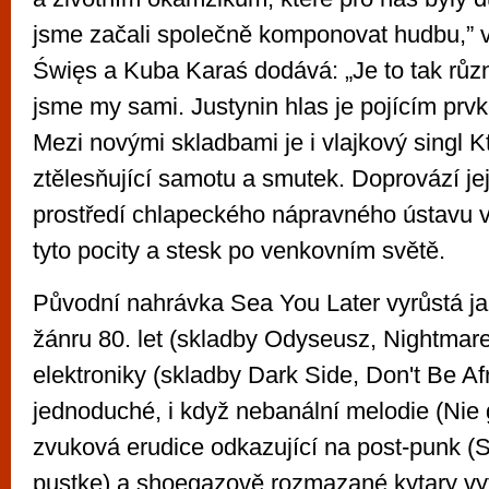
jsme začali společně komponovat hudbu,” v
Święs a Kuba Karaś dodává: „Je to tak růz
jsme my sami. Justynin hlas je pojícím prv
Mezi novými skladbami je i vlajkový singl 
ztělesňující samotu a smutek. Doprovází jej
prostředí chlapeckého nápravného ústavu vi
tyto pocity a stesk po venkovním světě.
Původní nahrávka Sea You Later vyrůstá ja
žánru 80. let (skladby Odyseusz, Nightmare
elektroniky (skladby Dark Side, Don't Be Af
jednoduché, i když nebanální melodie (Nie 
zvuková erudice odkazující na post-punk 
pustke) a shoegazově rozmazané kytary vyt