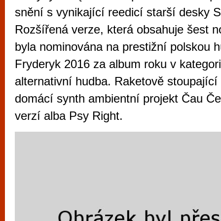
vyzkoušet různé kasinové hry. V neustál
snění s vynikající reedicí starší desky 
metropoli naleznete širokou nabídku her o
Rozšířená verze, která obsahuje šest n
po moderní automaty jak pro pravidelné n
byla nominována na prestižní polskou 
příležitostné hráče. V...
Fryderyk 2016 za album roku v kategori
alternativní hudba. Raketově stoupající
domácí synth ambientní projekt Čau Če
verzí alba Psy Right.