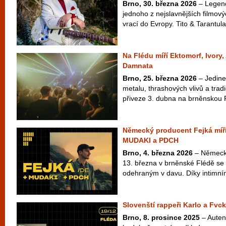
Brno, 30. března 2026
– Legend
jednoho z nejslavnějších filmový
vrací do Evropy. Tito & Tarantula
Na Flédu míří Ektomorf, Ivory
Damnata
Brno, 25. března 2026
– Jedine
metalu, thrashových vlivů a tra
přiveze 3. dubna na brněnskou 
Německý producent Fejká míří
MUDAKI a PDCH
Brno, 4. března 2026
– Německý
13. března v brněnské Flédě se
odehraným v davu. Díky intimním
Slovenští rappeři Karlo a Fvck
Brno, 8. prosince 2025
– Autent