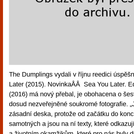
The Dumplings vydali v říjnu reedici úspě
Later (2015). NovinkaÂÂ Sea You Later. E
(2016) má nový přebal, je obohacena o šes
dosud nezveřejněné soukromé fotografie. „J
zásadní deska, protože od začátku do konc
samotných a jsou na ní texty, které odkazuj
a životním okamžikům, které pro nás byly d