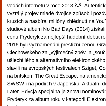
vodách internetu v roce 2013.ÂÂ Autentic
vyzrálý projev mladé dvojice způsobil pozd
kruzích a nasbíral milióny zhlédnutí na You
studiové album No Bad Days (2014) získal
cenu Fryderyk za nejlepší hudební debut r
2016 byli vyznamenáni prestižní cenou Gr
Ciechowského za „výjimečný zpěv“ a „souč
ušlechtilého a alternativního elektronickéh
slavili na evropských festivalech Sziget, Co
na britském The Great Escape, na americké
SWSW i na pódiích v Japonsku. Aktuální 
Later. Edycja specjalna je znovu nominová
Fryderyk za album roku v kategorii Elektroni