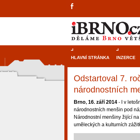
HLAVNÍ STRÁNKA
INZERCE
Odstartoval 7. r
národnostních m
Brno, 16. září 2014
- I v let
národnostních menšin pod názv
Národnostní menšiny žijící na
uměleckých a kulturních zážit
návštěvníky, tak pro příležitostné h