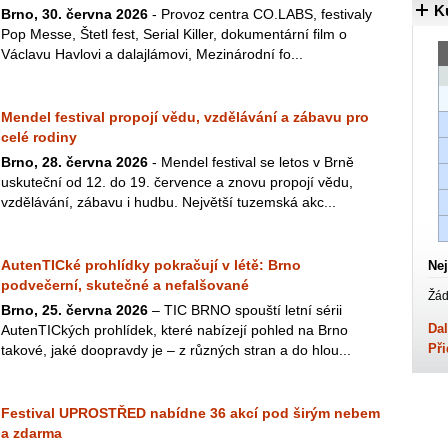
K
Brno, 30. června 2026
- Provoz centra CO.LABS, festivaly
Pop Messe, Štetl fest, Serial Killer, dokumentární film o
Václavu Havlovi a dalajlámovi, Mezinárodní fo...
Mendel festival propojí vědu, vzdělávání a zábavu pro
celé rodiny
Brno, 28. června 2026
- Mendel festival se letos v Brně
uskuteční od 12. do 19. července a znovu propojí vědu,
vzdělávání, zábavu i hudbu. Největší tuzemská akc...
AutenTICké prohlídky pokračují v létě: Brno
Nej
podvečerní, skutečné a nefalšované
Žád
Brno, 25. června 2026
– TIC BRNO spouští letní sérii
Dal
AutenTICkých prohlídek, které nabízejí pohled na Brno
Při
takové, jaké doopravdy je – z různých stran a do hlou...
Festival UPROSTŘED nabídne 36 akcí pod širým nebem
a zdarma