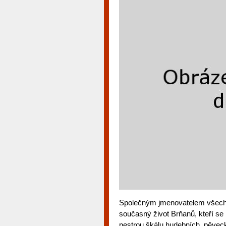
Společným jmenovatelem všech ak
současný život Brňanů, kteří se 
pestrou škálu hudebních, pěveck