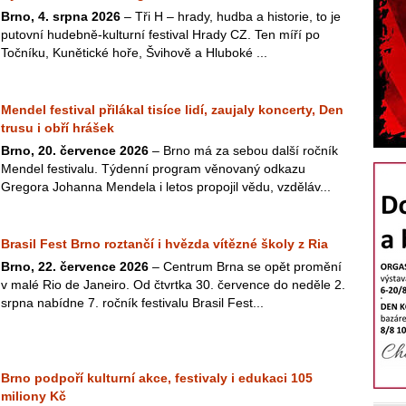
Brno, 4. srpna 2026
– Tři H – hrady, hudba a historie, to je
putovní hudebně-kulturní festival Hrady CZ. Ten míří po
Točníku, Kunětické hoře, Švihově a Hluboké ...
Mendel festival přilákal tisíce lidí, zaujaly koncerty, Den
trusu i obří hrášek
Brno, 20. července 2026
– Brno má za sebou další ročník
Mendel festivalu. Týdenní program věnovaný odkazu
Gregora Johanna Mendela i letos propojil vědu, vzděláv...
Brasil Fest Brno roztančí i hvězda vítězné školy z Ria
Brno, 22. července 2026
– Centrum Brna se opět promění
v malé Rio de Janeiro. Od čtvrtka 30. července do neděle 2.
srpna nabídne 7. ročník festivalu Brasil Fest...
Brno podpoří kulturní akce, festivaly i edukaci 105
miliony Kč