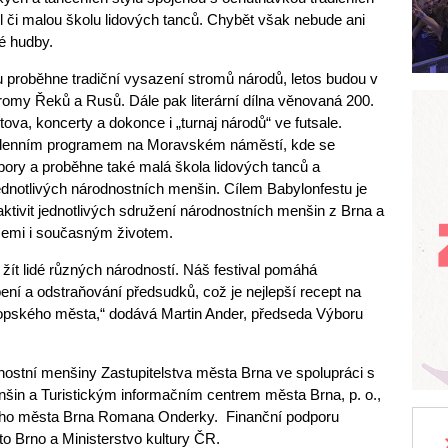
el či malou školu lidových tanců. Chybět však nebude ani
é hudby.
proběhne tradiční vysazení stromů národů, letos budou v
omy Řeků a Rusů. Dále pak literární dílna věnovaná 200.
va, koncerty a dokonce i „turnaj národů“ ve futsale.
elodenním programem na Moravském náměstí, kde se
oubory a proběhne také malá škola lidových tanců a
dnotlivých národnostních menšin. Cílem Babylonfestu je
u aktivit jednotlivých sdružení národnostních menšin z Brna a
dicemi i současným životem.
u žít lidé různých národností. Náš festival pomáhá
í a odstraňování předsudků, což je nejlepší recept na
opského města,“ dodává Martin Ander, předseda Výboru
nostní menšiny Zastupitelstva města Brna ve spolupráci s
šin a Turistickým informačním centrem města Brna, p. o.,
rního města Brna Romana Onderky. Finanční podporu
sto Brno a Ministerstvo kultury ČR.