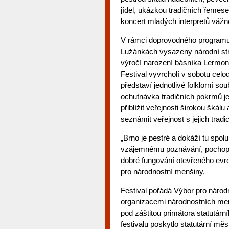
jídel, ukázkou tradičních řemes
koncert mladých interpretů vážn
V rámci doprovodného programu 
Lužánkách vysazeny národní str
výročí narození básníka Lermonto
Festival vyvrcholí v sobotu c
představí jednotlivé folklorní s
ochutnávka tradičních pokrmů je
přiblížit veřejnosti širokou škál
seznámit veřejnost s jejich tra
„Brno je pestré a dokáží tu spol
vzájemnému poznávání, pochopen
dobré fungování otevřeného evr
pro národnostní menšiny.
Festival pořádá Výbor pro národ
organizacemi národnostních men
pod záštitou primátora statutá
festivalu poskytlo statutární mě