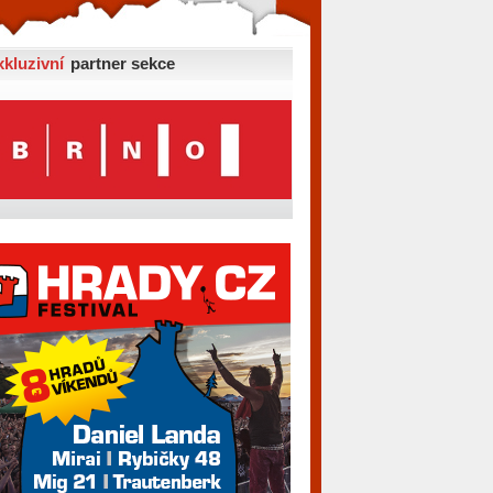
xkluzivní
partner sekce