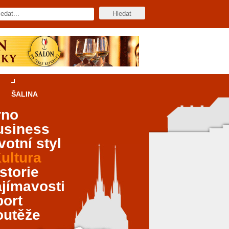
ŠALINA
rno
usiness
votní styl
ultura
storie
jímavosti
port
outěže