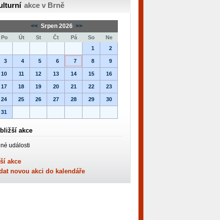
ulturní
akce v Brně
<<
Srpen 2026
>>
Po
Út
St
Čt
Pá
So
Ne
1
2
3
4
5
6
7
8
9
10
11
12
13
14
15
16
17
18
19
20
21
22
23
24
25
26
27
28
29
30
31
bližší akce
né události
ší akce
dat novou akci do kalendáře