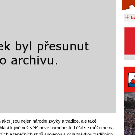
Celý článek...
E
cí jsou nejen národní zvyky a tradice, ale také
hlásí k jiné než většinové národnosti. Těšit se můžeme na
ých a tanečních stylů spojenou s ochutnávkou tradičních