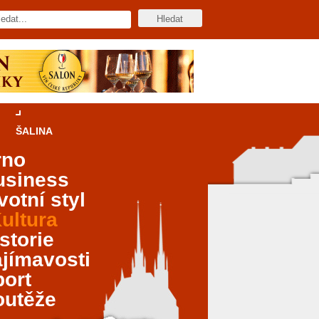
ŠALINA
rno
usiness
votní styl
ultura
storie
jímavosti
port
outěže