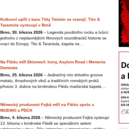
Kultovní upíři z baru Titty Twister se vracejí: Tito &
Tarantula vystoupí v Brně
Brno, 30. března 2026
– Legenda pouštního rocku a tvůrci
jednoho z nejslavnějších filmových soundtracků historie se
vrací do Evropy. Tito & Tarantula, kapela ne...
Na Flédu míří Ektomorf, Ivory, Asylum Road i Memoria
Damnata
Brno, 25. března 2026
– Jedinečný mix drtivého groove
metalu, thrashových vlivů a tradičních romských prvků
přiveze 3. dubna na brněnskou Flédu maďarská kapela ...
Německý producent Fejká míří na Flédu spolu s
MUDAKI a PDCH
Brno, 4. března 2026
– Německý producent Fejká vystoupí
13. března v brněnské Flédě se speciálním setem