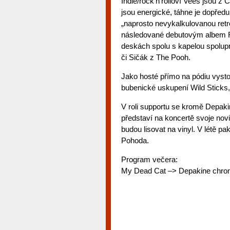
Indie/rock’n’rolloví Vees jsou z
jsou energické, táhne je dopředu
„naprosto nevykalkulovanou retr
následované debutovým albem Fo
deskách spolu s kapelou spolup
či Sičák z The Pooh.
Jako hosté přímo na pódiu vyst
bubenické uskupení Wild Sticks, 
V roli supportu se kromě Depaki
představí na koncertě svoje nov
budou lisovat na vinyl. V létě pa
Pohoda.
Program večera:
My Dead Cat –> Depakine chro