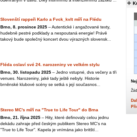
odehraným v davu. Díky intimnímu a intenzivnímu zážitku ...
K
Slovenští rappeři Karlo a Fvck_kvlt míří na Flédu
Brno, 8. prosince 2025
– Autentické i angažované texty,
hudebně pestré podklady a nespoutaná energie! Právě
takový bude společný koncert dvou výrazných slovensk...
Fléda oslaví své 24. narozeniny ve velkém stylu
Brno, 30. listopadu 2025
– Jedno vstupné, dva večery a tři
venues. Narozeniny, jaké tady ještě nebyly. Historie
Nej
brněnské klubové scény se setká s její současnos...
Žád
Dal
Při
Stereo MC's míří na "True to Life Tour" do Brna
Brno, 21. října 2025
– Hity, které definovaly celou jednu
dekádu zahraje před českým publikem Stereo MC's na
"True to Life Tour". Kapela je vnímána jako britští...