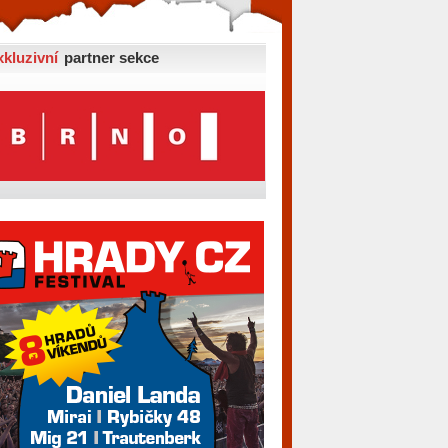
xkluzivní
partner sekce