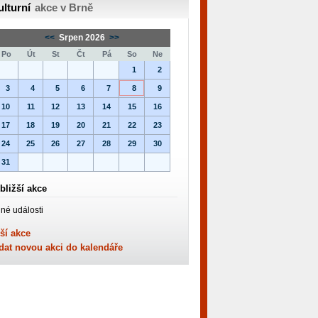
ulturní
akce v Brně
<<
Srpen 2026
>>
Po
Út
St
Čt
Pá
So
Ne
1
2
3
4
5
6
7
8
9
10
11
12
13
14
15
16
17
18
19
20
21
22
23
24
25
26
27
28
29
30
31
bližší akce
né události
ší akce
dat novou akci do kalendáře