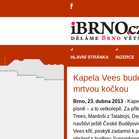
HLAVNÍ STRÁNKA
INZERCE
Kapela Vees bude
mrtvou kočkou
Brno, 23. dubna 2013
- Kape
písně – a to velkolepě. Za př
Trees, Mardoši z Tatabojs, D
navštíví ještě České Budějov
Vees křtí, poskytl zadarmo k 
návštěvníky, tak pro příležitostné h
obchod s hudbou Supraphone