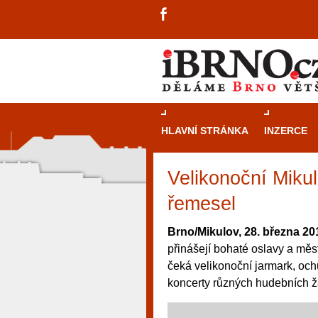
HLAVNÍ STRÁNKA
INZERCE
Velikonoční Mikul
řemesel
Brno/Mikulov, 28. března 20
přinášejí bohaté oslavy a měs
čeká velikonoční jarmark, och
koncerty různých hudebních žá
návštěvníky, tak pro příležitostné h