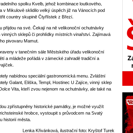
ivadelního spolku Kvelb, jehož kombinace loutkového,
la v Mikulově sklidilo velký úspěch již na Vánocích pod
řit country skupině Čtyřlístek z Březí.
u přijdou na své. Čekají na ně velikonoční ochutnávky
 vinných sklepů či prohlídky místních vinařství. Zajímavá
kého pivovaru Mamut.
ipraveny v tanečním sále Městského úřadu velikonoční
dětí a mládeže pořádá v zámecké zahradě tradiční a
ajíček.
tely nabídnou speciální gastronomická menu. Zvláštní
otely Galant, Eliška, Templ, Hostinec U Zajíce, vinný sklep
lce Vita, kteří zvou nejenom na ochutnávky, ale také na
ou zpřístupněny historické památky, je možné využít
richsteinské hrobce, vystoupit s průvodcem na Svatý
 historií města.
Lenka Křivánková, ilustrační foto: Kryštof Turek