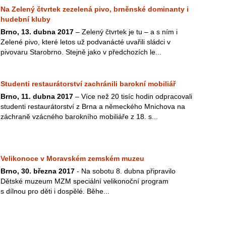
Na Zelený čtvrtek zezelená pivo, brněnské dominanty i
hudební kluby
Brno, 13. dubna 2017
– Zelený čtvrtek je tu – a s ním i
Zelené pivo, které letos už podvanácté uvařili sládci v
pivovaru Starobrno. Stejně jako v předchozích le...
Studenti restaurátorství zachránili barokní mobiliář
Brno, 11. dubna 2017
– Více než 20 tisíc hodin odpracovali
studenti restaurátorství z Brna a německého Mnichova na
záchraně vzácného barokního mobiliáře z 18. s...
Velikonoce v Moravském zemském muzeu
Brno, 30. března 2017
- Na sobotu 8. dubna připravilo
Dětské muzeum MZM speciální velikonoční program
s dílnou pro děti i dospělé. Běhe...