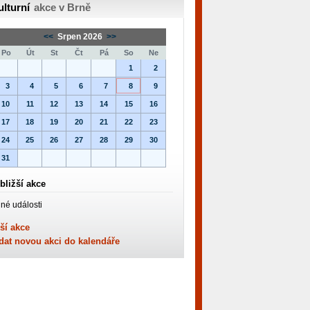
ulturní
akce v Brně
<<
Srpen 2026
>>
Po
Út
St
Čt
Pá
So
Ne
1
2
3
4
5
6
7
8
9
10
11
12
13
14
15
16
17
18
19
20
21
22
23
24
25
26
27
28
29
30
31
bližší akce
né události
ší akce
dat novou akci do kalendáře