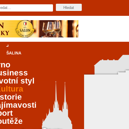
ŠALINA
rno
usiness
votní styl
ultura
storie
jímavosti
port
outěže