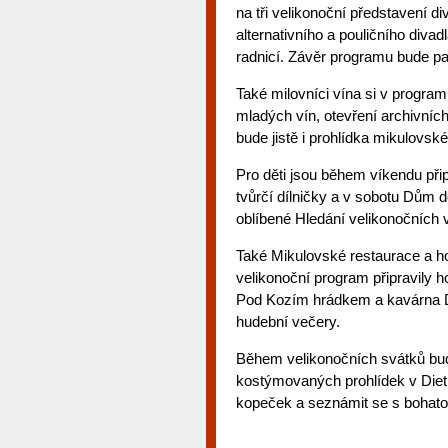
na tři velikonoční představení d
alternativního a pouličního divad
radnicí. Závěr programu bude pat
Také milovníci vína si v program
mladých vín, otevření archivních
bude jistě i prohlídka mikulovs
Pro děti jsou během víkendu př
tvůrčí dílničky a v sobotu Dům 
oblíbené Hledání velikonočních v
Také Mikulovské restaurace a ho
velikonoční program připravily h
Pod Kozím hrádkem a kavárna Do
hudební večery.
Během velikonočních svátků bud
kostýmovaných prohlídek v Diet
kopeček a seznámit se s bohatou