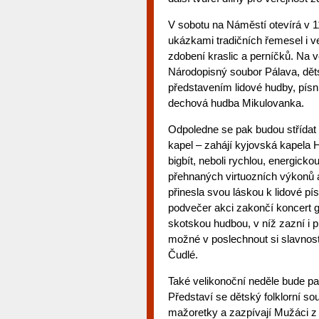
V sobotu na Náměstí otevírá v 11
ukázkami tradičních řemesel i ve
zdobení kraslic a perníčků. Na
Národopisný soubor Pálava, dět
představením lidové hudby, písn
dechová hudba Mikulovanka.
Odpoledne se pak budou střídat 
kapel – zahájí kyjovská kapela 
bigbít, neboli rychlou, energic
přehnaných virtuozních výkonů a
přinesla svou láskou k lidové pí
podvečer akci zakončí koncert g
skotskou hudbou, v níž zazní i 
možné v poslechnout si slavnostn
Čudlé.
Také velikonoční neděle bude p
Představí se dětský folklorní s
mažoretky a zazpívají Mužáci z 