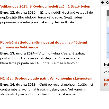
K
Velikonoce 2025: S Květnou nedělí začíná Svatý týden
Brno, 12. dubna 2025
– Již tuto neděli křesťané vstupují do
nejdůležitějšího období liturgického roku. Svatý týden
připomíná poslední pozemské dny Ježíše Krista...
Popeleční středou začíná postní doba aneb 40denní
příprava na Velikonoce
Brno, 13. února 2024
– V tomto týdnu křesťané zahajují
postní dobu. Tradičně se tak děje na Popeleční středu,
která letos připadá na 14. února. Ze mše v tento d...
Nej
Žád
Náměstí Svobody bude patřit Velikonočním slavnostem
Dal
Brno, 14. dubna 2019
– Opět po roce si mohou návštěvníci
Při
centra města vychutnat tradiční oslavy jara, Velikonoční
slavnosti. Ty se budou na hlavním brněnském ná...