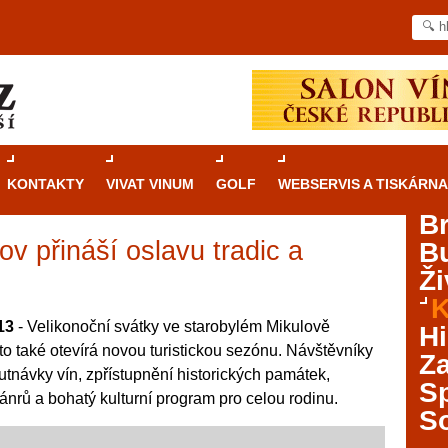
KONTAKTY
VIVAT VINUM
GOLF
WEBSERVIS A TISKÁRNA
B
ov přináší oslavu tradic a
B
Průvodce
kasinovými hrami v Brně: Od
Ži
rulety po video automaty
K
Brno je městem známým pro zajímavé památky, skvělé
13
- Velikonoční svátky ve starobylém Mikulově
Hi
restaurace, divadla a univerzity. Mimo jiné je ale také
to také otevírá novou turistickou sezónu. Návštěvníky
Za
místem, kde si můžete legálně a bezpečně vyzkoušet
utnávky vín, zpřístupnění historických památek,
různé kasinové hry. V neustále kvetoucí moravské
S
nrů a bohatý kulturní program pro celou rodinu.
metropoli naleznete širokou nabídku her od klasické
S
rulety až po moderní automaty jak pro pravidelné
ráče. V...