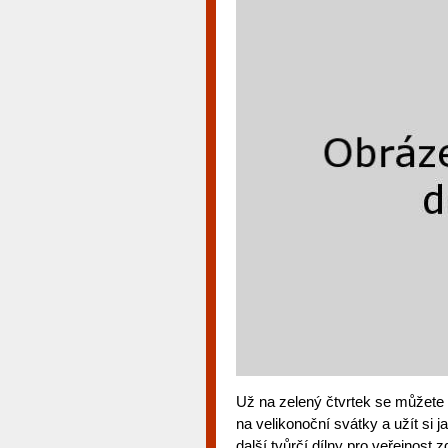
Už na zelený čtvrtek se můžet
na velikonoční svátky a užít si 
další tvůrčí dílny pro veřejnost z