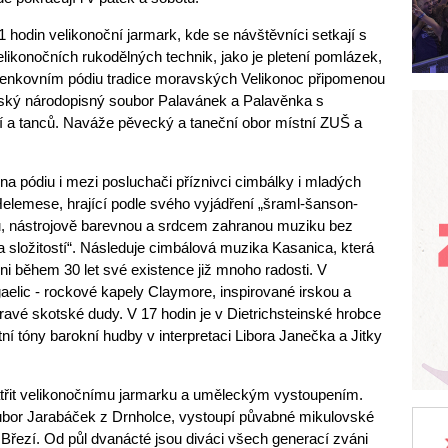
 hodin velikonoční jarmark, kde se návštěvníci setkají s
likonočních rukodělných technik, jako je pletení pomlázek,
 venkovním pódiu tradice moravských Velikonoc připomenou
ský národopisný soubor Palavánek a Palavěnka s
í a tanců. Naváže pěvecký a taneční obor místní ZUŠ a
na pódiu i mezi posluchači příznivci cimbálky i mladých
Helemese, hrající podle svého vyjádření „šraml-šanson-
kou, nástrojově barevnou a srdcem zahranou muziku bez
 složitostí“. Následuje cimbálová muzika Kasanica, která
sni během 30 let své existence již mnoho radosti. V
aelic - rockové kapely Claymore, inspirované irskou a
pravé skotské dudy. V 17 hodin je v Dietrichsteinské hrobce
í tóny barokní hudby v interpretaci Libora Janečka a Jitky
atřit velikonočnímu jarmarku a uměleckým vystoupením.
oubor Jarabáček z Drnholce, vystoupí půvabné mikulovské
Březí. Od půl dvanácté jsou diváci všech generací zváni