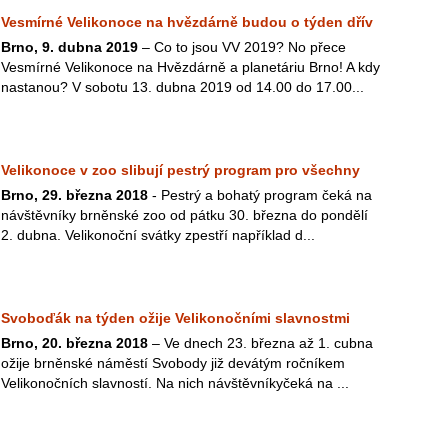
Vesmírné Velikonoce na hvězdárně budou o týden dřív
Brno, 9. dubna 2019
– Co to jsou VV 2019? No přece
Vesmírné Velikonoce na Hvězdárně a planetáriu Brno! A kdy
nastanou? V sobotu 13. dubna 2019 od 14.00 do 17.00...
Velikonoce v zoo slibují pestrý program pro všechny
Brno, 29. března 2018
- Pestrý a bohatý program čeká na
návštěvníky brněnské zoo od pátku 30. března do pondělí
2. dubna. Velikonoční svátky zpestří například d...
Svoboďák na týden ožije Velikonočními slavnostmi
Brno, 20. března 2018
– Ve dnech 23. března až 1. cubna
ožije brněnské náměstí Svobody již devátým ročníkem
Velikonočních slavností. Na nich návštěvníkyčeká na ...