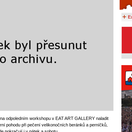
Celý článek...
E
e na odpoledním workshopu v EAT ART GALLERY naladit
jarní pohodu při pečení velikonočních beránků a perníčků,
de pokračují i v pátek a sobotu.