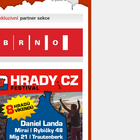
xkluzivní
partner sekce