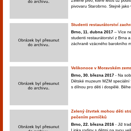
Zelené pivo, které letos už podva
pivovaru Starobrno. Stejně jako 
Studenti restaurátorství zachr
Brno, 11. dubna 2017
– Více ne
studenti restaurátorství z Brn
záchraně vzácného barokního mob
Velikonoce v Moravském ze
Brno, 30. března 2017
- Na sob
Dětské muzeum MZM speciální 
s dílnou pro děti i dospělé. Běhe.
Zelený čtvrtek mohou děti strá
pečením perníčků
Brno, 22. března 2016
- Již tra
Lipka rodiny s dětmi na svou ve