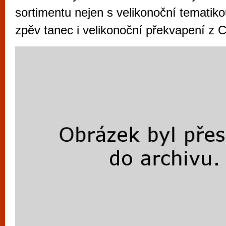
vyzkoušet různé kasinové hry. V neustál
sortimentu nejen s velikonoční tematiko
metropoli naleznete širokou nabídku her o
zpěv tanec i velikonoční překvapení z 
po moderní automaty jak pro pravidelné n
příležitostné hráče. V...