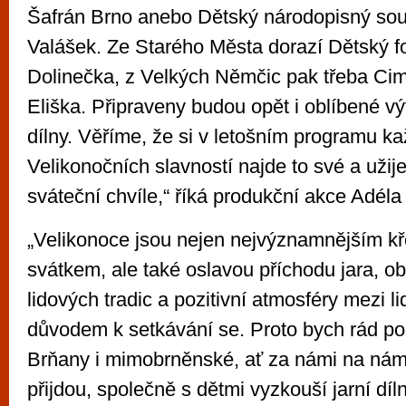
Šafrán Brno anebo Dětský národopisný so
Valášek. Ze Starého Města dorazí Dětský fo
Dolinečka, z Velkých Němčic pak třeba Ci
Eliška. Připraveny budou opět i oblíbené vý
dílny. Věříme, že si v letošním programu k
Velikonočních slavností najde to své a užij
sváteční chvíle,“ říká produkční akce Adéla
„Velikonoce jsou nejen nejvýznamnějším k
svátkem, ale také oslavou příchodu jara, 
lidových tradic a pozitivní atmosféry mezi l
důvodem k setkávání se. Proto bych rád p
Brňany i mimobrněnské, ať za námi na ná
přijdou, společně s dětmi vyzkouší jarní dí