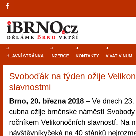
HLAVNÍ STRÁNKA
INZERCE
KONTAKTY
VIVAT VINUM
Svoboďák na týden ožije Veliko
Průvodce
kasi
slavnostmi
Brně: Od rulet
automaty
Brno, 20. března 2018
– Ve dnech 23. 
Brno je měs
cubna ožije brněnské náměstí Svobody 
zajímavé p
ročníkem Velikonočních slavností. Na n
restaurace, div
návštěvníkyčeká na 40 stánků nejrozma
Mimo jiné je ale také místem, kde si můžet