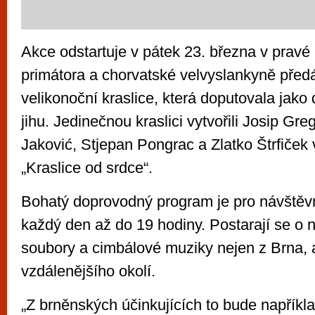
Akce odstartuje v pátek 23. března v pravé
primátora a chorvatské velvyslankyně pře
velikonoční kraslice, která doputovala jako
jihu. Jedinečnou kraslici vytvořili Josip Gre
Jaković, Stjepan Pongrac a Zlatko Štrfiček 
„Kraslice od srdce“.
Bohatý doprovodný program je pro návštěvn
každý den až do 19 hodiny. Postarají se o ně
soubory a cimbálové muziky nejen z Brna, al
vzdálenějšího okolí.
„Z brněnských účinkujících to bude napříkl