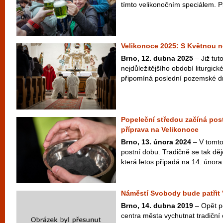
tímto velikonočním speciálem. Pi
Velikonoce 2025: S Květnou n
Brno, 12. dubna 2025
– Již tut
nejdůležitějšího období liturgic
připomíná poslední pozemské dny
Popeleční středou začíná pos
příprava na Velikonoce
Brno, 13. února 2024
– V tomto
postní dobu. Tradičně se tak dě
která letos připadá na 14. února
Náměstí Svobody bude patřit
Brno, 14. dubna 2019
– Opět p
centra města vychutnat tradiční 