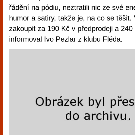
vyzkoušet různé kasinové hry. V neustál
řádění na pódiu, neztratili nic ze své e
metropoli naleznete širokou nabídku her o
humor a satiry, takže je, na co se těšit
po moderní automaty jak pro pravidelné n
zakoupit za 190 Kč v předprodeji a 240
příležitostné hráče. V...
informoval Ivo Pezlar z klubu Fléda.