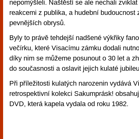
nepomýšleli. Naštěstí se ale nechali zvikla
reakcemi z publika, a hudební budoucnost 
pevnějších obrysů.
Byly to právě tehdejší nadšené výkřiky fan
večírku, které Visacímu zámku dodali nutno
díky nim se můžeme posunout o 30 let a zh
do současnosti a oslavit jejich kulaté jubile
Při příležitosti kulatých narozenin vydává 
retrospektivní kolekci Sakumprásk! obsahuj
DVD, která kapela vydala od roku 1982.