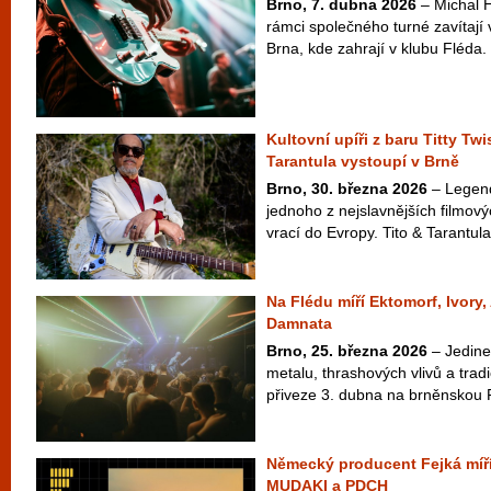
Brno, 7. dubna 2026
– Michal 
rámci společného turné zavítají 
Brna, kde zahrají v klubu Fléda
Kultovní upíři z baru Titty Twi
Tarantula vystoupí v Brně
Brno, 30. března 2026
– Legend
jednoho z nejslavnějších filmový
vrací do Evropy. Tito & Tarantula
Na Flédu míří Ektomorf, Ivory
Damnata
Brno, 25. března 2026
– Jedine
metalu, thrashových vlivů a tra
přiveze 3. dubna na brněnskou 
Německý producent Fejká míří
MUDAKI a PDCH