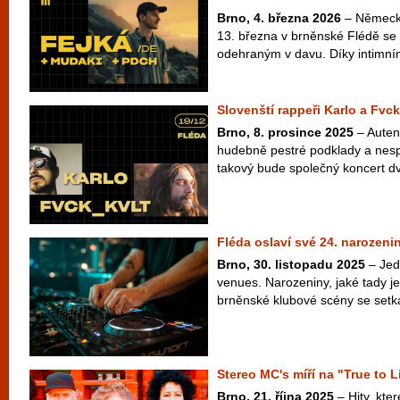
Brno, 4. března 2026
– Německý
13. března v brněnské Flédě se
odehraným v davu. Díky intimním
Slovenští rappeři Karlo a Fvck
Brno, 8. prosince 2025
– Autent
hudebně pestré podklady a nes
takový bude společný koncert dv
Fléda oslaví své 24. narozeni
Brno, 30. listopadu 2025
– Jedn
venues. Narozeniny, jaké tady je
brněnské klubové scény se setká
Stereo MC's míří na "True to L
Brno, 21. října 2025
– Hity, kte