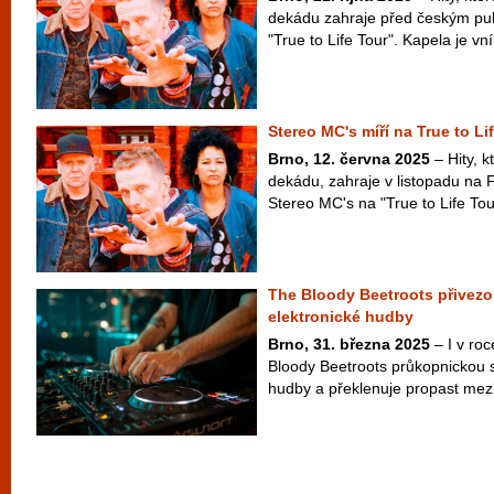
dekádu zahraje před českým pu
"True to Life Tour". Kapela je vní
Stereo MC's míří na True to Li
Brno, 12. června 2025
– Hity, k
dekádu, zahraje v listopadu na
Stereo MC's na "True to Life Tour"
The Bloody Beetroots přivezo
elektronické hudby
Brno, 31. března 2025
– I v ro
Bloody Beetroots průkopnickou s
hudby a překlenuje propast mezi