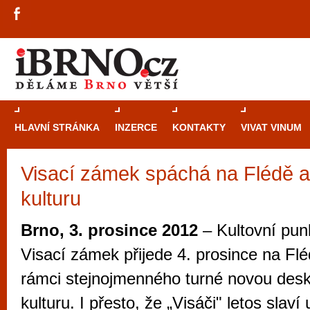
HLAVNÍ STRÁNKA
INZERCE
KONTAKTY
VIVAT VINUM
Visací zámek spáchá na Flédě a
Průvodce
kasi
kulturu
Brně: Od rulet
automaty
Brno, 3. prosince 2012
– Kultovní pun
Brno je měs
Visací zámek přijede 4. prosince na Flé
zajímavé p
rámci stejnojmenného turné novou desk
restaurace, div
kulturu. I přesto, že „Visáči" letos slaví u
Mimo jiné je ale také místem, kde si můžet