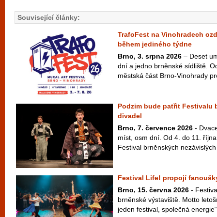
Související články:
TrafoFest na Vinohradech ozd
během jediného týdne
Brno, 3. srpna 2026
– Deset umě
dní a jedno brněnské sídliště. O
městská část Brno-Vinohrady pro
Podzim bude patřit Festivalu
divadel
Brno, 7. července 2026
- Dvace
míst, osm dní. Od 4. do 11. říj
Festival brněnských nezávislých 
Festival Life! propojí fanouš
Brno, 15. června 2026
- Festiva
brněnské výstaviště. Motto letošn
jeden festival, společná energie“