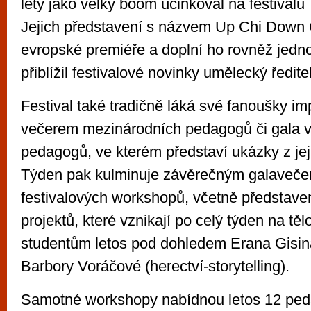
lety jako velký boom účinkoval na festival
Jejich představení s názvem Up Chi Down
evropské premiéře a doplní ho rovněž jedn
přiblížil festivalové novinky umělecký ředit
Festival také tradičně láká své fanoušky i
večerem mezinárodních pedagogů či gala 
pedagogů, ve kterém představí ukázky z jeji
Týden pak kulminuje závěrečným galaveče
festivalových workshopů, včetně představen
projektů, které vznikají po celý týden na těl
studentům letos pod dohledem Erana Gisina
Barbory Voráčové (herectví-storytelling).
Samotné workshopy nabídnou letos 12 ped