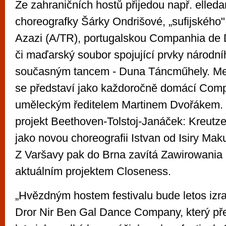
Ze zahraničních hostů přijedou např. elled
choreografky Šárky Ondrišové, „sufijského"
Azazi (A/TR), portugalskou Companhia de
či maďarský soubor spojující prvky národníh
současným tancem - Duna Táncműhely. Me
se představí jako každoročně domácí Co
uměleckým ředitelem Martinem Dvořákem.
projekt Beethoven-Tolstoj-Janáček: Kreutze
jako novou choreografii Istvan od Isiry Ma
Z Varšavy pak do Brna zavítá Zawirowani
aktuálním projektem Closeness.
„Hvězdným hostem festivalu bude letos izra
Dror Nir Ben Gal Dance Company, který př