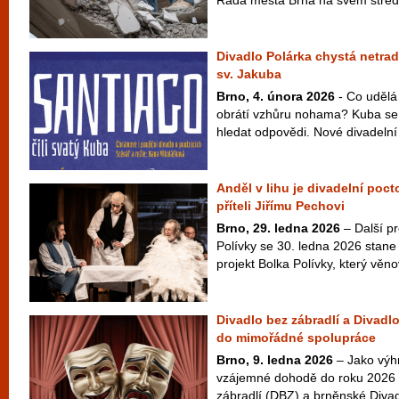
Rada města Brna na svém střede
Divadlo Polárka chystá netrad
sv. Jakuba
Brno, 4. února 2026
- Co udělá 
obrátí vzhůru nohama? Kuba se 
hledat odpovědi. Nové divadelní
Anděl v lihu je divadelní poc
příteli Jiřímu Pechovi
Brno, 29. ledna 2026
– Další p
Polívky se 30. ledna 2026 stane t
projekt Bolka Polívky, který věno
Divadlo bez zábradlí a Divadl
do mimořádné spolupráce
Brno, 9. ledna 2026
– Jako výhr
vzájemné dohodě do roku 2026 
zábradlí (DBZ) a brněnské Divadl