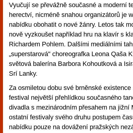
Vyučují se převážně současné a moderní te
herectví, nicméně snahou organizátorů je
nabídku obohatit o nové žánry. Letos tak m
nově vyzkoušet například hru na klavír s kl
Richardem Pohlem. Dalšími mediálními tah
„superstarová" choreografka Leona Qaša K
světová balerína Barbora Kohoutková a Isi
Srí Lanky.
Za osmiletou dobu své brněnské existence
festival největší přehlídkou současného ta
divadla s mezinárodním přesahem na jižní
ostatní festivaly svého druhu postupem ča
nabídku pouze na dovážení pražských nezáv