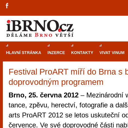
HLAVNÍ STRÁNKA
INZERCE
KONTAKTY
VIVAT VINUM
Festival ProART míří do Brna s
Průvodce
kasi
doprovodným programem
Brně: Od rulet
automaty
Brno, 25. června 2012
– Mezinárodní w
Brno je měs
tance, zpěvu, herectví, fotografie a dal
zajímavé p
arts ProART 2012 se letos uskuteční od
restaurace, div
července. Ve své doprovodné části nab
Mimo jiné je ale také místem, kde si můžet