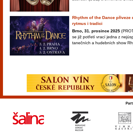
Rhythm of the Dance přiveze 
rytmus i tradici
Brno, 31. prosince 2025
(PROTE
se již potřetí vrací jedna z nejú
tanečních a hudebních show Rhy
Part