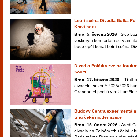
Letní scéna Divadla Bolka Pol
Kraví horu
Brno, 5. června 2026
- Sice bez
veškerým komfortem se v amfite
bude opět konat Letní scéna Diva
Divadlo Polárka zve na loutk
pocitů
Brno, 17. března 2026
– Třetí 
divadelní sezóně 2025/2026 bud
Grandhotel pocitů v režii umělec
Budovy Centra experimentáln
trhu čeká modernizace
Brno, 15. února 2026
- Areál C
divadla na Zelném trhu čeká v 