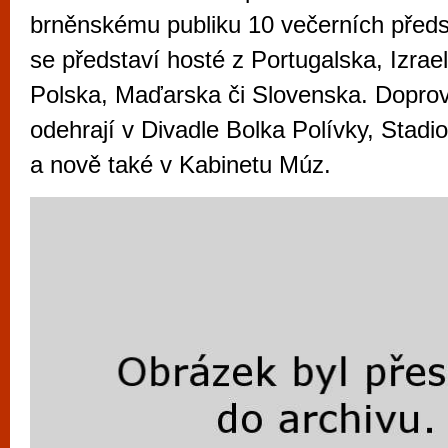
vyzkoušet různé kasinové hry. V neustál
brněnskému publiku 10 večerních předs
metropoli naleznete širokou nabídku her o
se představí hosté z Portugalska, Izrae
po moderní automaty jak pro pravidelné n
Polska, Maďarska či Slovenska. Dopro
příležitostné hráče. V...
odehrají v Divadle Bolka Polívky, Stad
a nově také v Kabinetu Múz.