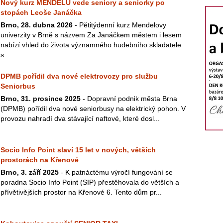
Nový kurz MENDELU vede seniory a seniorky po
stopách Leoše Janáčka
Brno, 28. dubna 2026
- Pětitýdenní kurz Mendelovy
univerzity v Brně s názvem Za Janáčkem městem i lesem
nabízí vhled do života významného hudebního skladatele
s...
DPMB pořídil dva nové elektrovozy pro službu
Seniorbus
Brno, 31. prosince 2025
- Dopravní podnik města Brna
(DPMB) pořídil dva nové seniorbusy na elektrický pohon. V
provozu nahradí dva stávající naftové, které dosl...
Socio Info Point slaví 15 let v nových, větších
prostorách na Křenové
Brno, 3. září 2025
- K patnáctému výročí fungování se
poradna Socio Info Point (SIP) přestěhovala do větších a
přívětivějších prostor na Křenové 6. Tento dům pr...