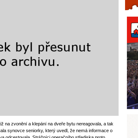
Celý článek...
ž na zvonění a klepání na dveře bytu nereagovala, a tak
vala synovce seniorky, který uvedl, že nemá informace o
 odcestovala. Strážníci operačního střediska proto