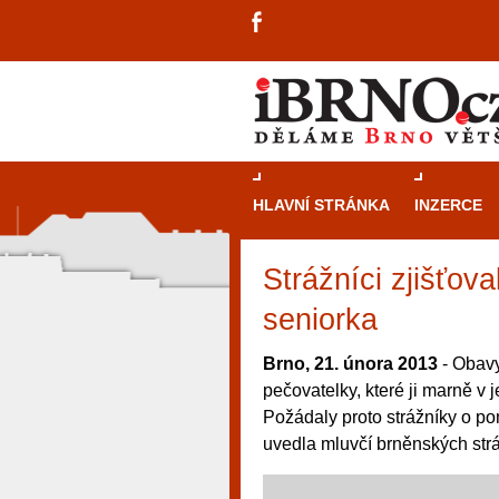
HLAVNÍ STRÁNKA
INZERCE
Strážníci zjišťov
seniorka
Brno, 21. února 2013
- Obavy
pečovatelky, které ji marně v j
Požádaly proto strážníky o pomo
uvedla mluvčí brněnských str
návštěvníky, tak pro příležitostné h