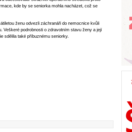
ormace, kde by se seniorka mohla nacházet, což se
esátiletou ženu odvezli záchranáři do nemocnice kvůli
u. Veškeré podrobnosti o zdravotním stavu ženy a její
cie sdělila také příbuznému seniorky.