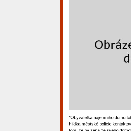
"Obyvatelka nájemního domu toti
hlídka městské policie kontakto
tom, že by žena ze svého domova