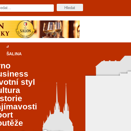
ŠALINA
rno
usiness
votní styl
ltura
storie
jímavosti
port
outěže