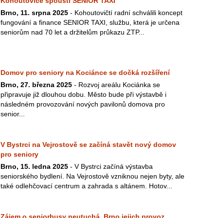
Kohoutovice spouští SENIOR TAXI
Brno, 11. srpna 2025
- Kohoutovičtí radní schválili koncept
fungování a finance SENIOR TAXI, službu, která je určena
seniorům nad 70 let a držitelům průkazu ZTP...
Domov pro seniory na Kociánce se dočká rozšíření
Brno, 27. března 2025
- Rozvoj areálu Kociánka se
připravuje již dlouhou dobu. Město bude při výstavbě i
následném provozování nových pavilonů domova pro
senior...
V Bystrci na Vejrostově se začíná stavět nový domov
pro seniory
Brno, 15. ledna 2025
- V Bystrci začíná výstavba
seniorského bydlení. Na Vejrostově vzniknou nejen byty, ale
také odlehčovací centrum a zahrada s altánem. Hotov...
Zájem o seniorbusy neutuchá, Brno jejich provoz