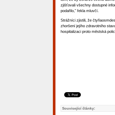
zjišťovali všechny dostupné inf
podařilo," řekla mluvčí.
Strážníci zjistili, že čtyřiaosmd
zhoršení jejího zdravotního stav
hospitalizaci proto městská poli
Související články: