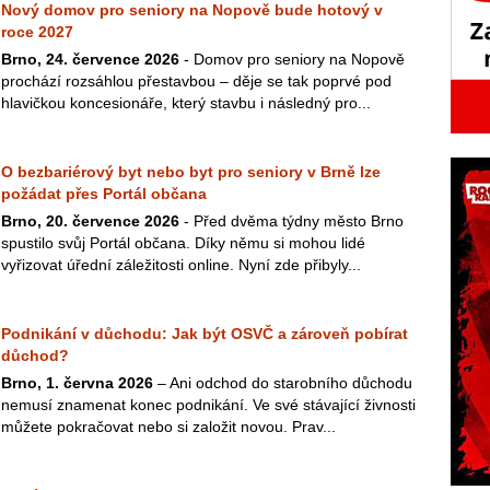
Nový domov pro seniory na Nopově bude hotový v
roce 2027
Brno, 24. července 2026
- Domov pro seniory na Nopově
prochází rozsáhlou přestavbou – děje se tak poprvé pod
hlavičkou koncesionáře, který stavbu i následný pro...
O bezbariérový byt nebo byt pro seniory v Brně lze
požádat přes Portál občana
Brno, 20. července 2026
- Před dvěma týdny město Brno
spustilo svůj Portál občana. Díky němu si mohou lidé
vyřizovat úřední záležitosti online. Nyní zde přibyly...
Podnikání v důchodu: Jak být OSVČ a zároveň pobírat
důchod?
Brno, 1. června 2026
– Ani odchod do starobního důchodu
nemusí znamenat konec podnikání. Ve své stávající živnosti
můžete pokračovat nebo si založit novou. Prav...