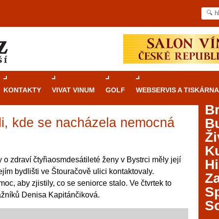
KONTAKTY
VIVAT VINUM
GOLF
WEBSERVIS A TISKÁRNA
B
ali, kde se nacházela nemocná
B
Průvodce
kasinovými hrami v Brně: Od
Ži
rulety po video automaty
Ku
Brno je městem známým pro zajímavé památky, skvělé
 o zdraví čtyřiaosmdesátileté ženy v Bystrci měly její
Hi
restaurace, divadla a univerzity. Mimo jiné je ale také
ejím bydlišti ve Štouračově ulici kontaktovaly.
Za
místem, kde si můžete legálně a bezpečně vyzkoušet
c, aby zjistily, co se seniorce stalo. Ve čtvrtek to
různé kasinové hry. V neustále kvetoucí moravské
S
ážníků Denisa Kapitánčiková.
metropoli naleznete širokou nabídku her od klasické
S
rulety až po moderní automaty jak pro pravidelné
ráče. V...