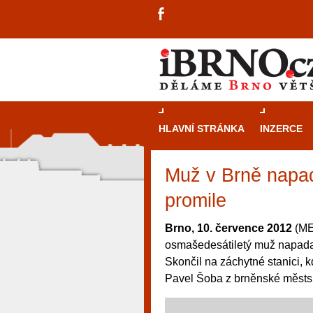
HLAVNÍ STRÁNKA
INZERCE
Muž v Brně napad
promile
Brno, 10. července 2012
(MED
osmašedesátiletý muž napadal 
Skončil na záchytné stanici, k
Pavel Šoba z brněnské městsk
návštěvníky, tak pro příležitostné h