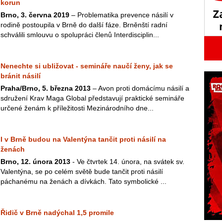
korun
Brno, 3. června 2019
– Problematika prevence násilí v
rodině postoupila v Brně do další fáze. Brněnští radní
schválili smlouvu o spolupráci členů Interdisciplin...
Nenechte si ubližovat - semináře naučí ženy, jak se
bránit násilí
Praha/Brno, 5. března 2013
– Avon proti domácímu násilí a
sdružení Krav Maga Global představují praktické semináře
určené ženám k příležitosti Mezinárodního dne...
I v Brně budou na Valentýna tančit proti násilí na
ženách
Brno, 12. února 2013
- Ve čtvrtek 14. února, na svátek sv.
Valentýna, se po celém světě bude tančit proti násilí
páchanému na ženách a dívkách. Tato symbolické ...
Řidič v Brně nadýchal 1,5 promile