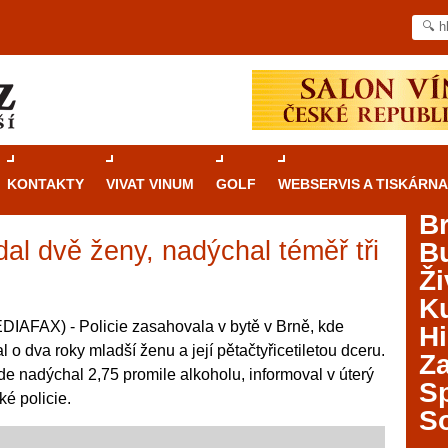
KONTAKTY
VIVAT VINUM
GOLF
WEBSERVIS A TISKÁRNA
B
al dvě ženy, nadýchal téměř tři
B
Průvodce
kasinovými hrami v Brně: Od
Ži
rulety po video automaty
Ku
Brno je městem známým pro zajímavé památky, skvělé
IAFAX) - Policie zasahovala v bytě v Brně, kde
Hi
restaurace, divadla a univerzity. Mimo jiné je ale také
o dva roky mladší ženu a její pětačtyřicetiletou dceru.
Za
místem, kde si můžete legálně a bezpečně vyzkoušet
de nadýchal 2,75 promile alkoholu, informoval v úterý
různé kasinové hry. V neustále kvetoucí moravské
S
é policie.
metropoli naleznete širokou nabídku her od klasické
S
rulety až po moderní automaty jak pro pravidelné
ráče. V...