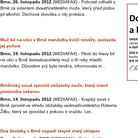
Brno, 26. listopadu 2012
(MEDIAFAX) - Policisté odhalili v
Brně za volantem dvaatřicetiletého muže, který před jízdou
pil alkohol. Dechová zkouška u něj prokáza...
Muž bil na ulici v Brně manželku kvůli nevěře, zastavila
jej policie
Brno, 19. listopadu 2012
(MEDIAFAX) - Pěstí do hlavy bil
na ulici v Brně šestadvacetiletý muž o tři roky mladší
manželku. Důvodem prý byla nevěra, informovala m...
Brněnský soud zprostil obžaloby muže, který zranil
protivníka sekerou
Brno, 14. listopadu 2012
(MEDIAFAX) - Krajský soud v
Brně zprostil ve středu obžaloby sedmatřicetiletého Roberta
Žilku, který se zpovídal z pokusu o vraždu. Let...
Dva školáky v Brně napadl stejně starý chlapec