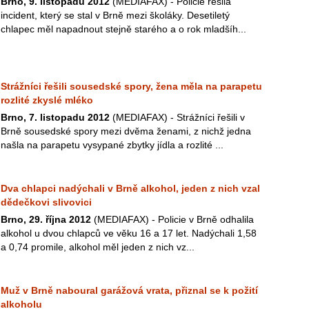
Brno, 9. listopadu 2012
(MEDIAFAX) - Policie řešila
incident, který se stal v Brně mezi školáky. Desetiletý
chlapec měl napadnout stejně starého a o rok mladšíh...
Strážníci řešili sousedské spory, žena měla na parapetu
rozlité zkyslé mléko
Brno, 7. listopadu 2012
(MEDIAFAX) - Strážníci řešili v
Brně sousedské spory mezi dvěma ženami, z nichž jedna
našla na parapetu vysypané zbytky jídla a rozlité ...
Dva chlapci nadýchali v Brně alkohol, jeden z nich vzal
dědečkovi slivovici
Brno, 29. října 2012
(MEDIAFAX) - Policie v Brně odhalila
alkohol u dvou chlapců ve věku 16 a 17 let. Nadýchali 1,58
a 0,74 promile, alkohol měl jeden z nich vz...
Muž v Brně naboural garážová vrata, přiznal se k požití
alkoholu