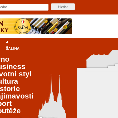
ŠALINA
rno
usiness
votní styl
ltura
storie
jímavosti
port
outěže