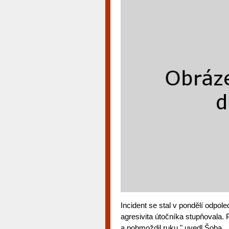
Incident se stal v pondělí odpole
agresivita útočníka stupňovala. P
a pohmoždil ruku," uvedl Šoba.