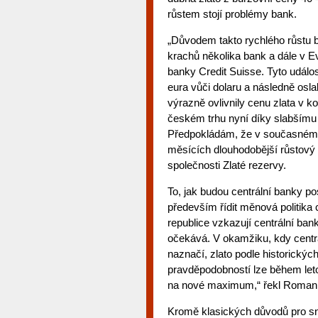
růstem stojí problémy bank.
„Důvodem takto rychlého růstu b
krachů několika bank a dále v 
banky Credit Suisse. Tyto událost
eura vůči dolaru a následně oslab
výrazně ovlivnily cenu zlata v k
českém trhu nyní díky slabšímu k
Předpokládám, že v současném e
měsících dlouhodobější růstový 
společnosti Zlaté rezervy.
To, jak budou centrální banky po
především řídit měnová politika 
republice vzkazují centrální bank
očekává. V okamžiku, kdy centrá
naznačí, zlato podle historickýc
pravděpodobností lze během leto
na nové maximum,“ řekl Roman 
Kromě klasických důvodů pro sní