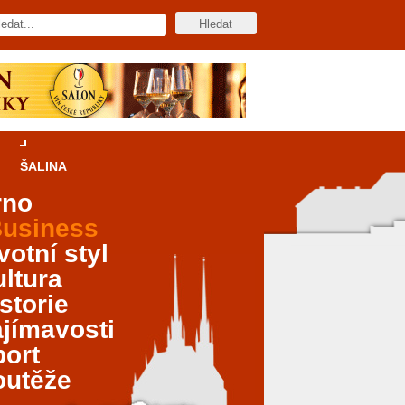
ŠALINA
rno
usiness
votní styl
ltura
storie
jímavosti
port
outěže