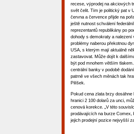
recese, výprodej na akciových tr
svět čelit. Tím je politický pat 
června a července přijde na po
ještě nutnost schválení federá
reprezentantů republikány po po
dohody s demokraty a nalezení 
problémy naberou překotnou dyn
USA, s kterým mají aktuálně něk
zastavovat. Může dojít k další
být pod mnohem větším tlakem. 
centrální banky v podobě dodání l
patrně ve všech měnách tak hra
Pilíšek.
Pokud cena zlata brzy dosáhne h
hranici 2 100 dolarů za unci, mů
cenová korekce. „V této souvislo
prodávajících na burze Comex, k
jejich prodejní pozice nejvyšší 