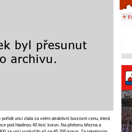
Celý článek...
E
řídit unci zlata za velmi atraktivní burzovní cenu, která
ce pod hladinou 40 tisíc korun. Na přelomu března a
400 za unci vyskočilo až na 45 200 korun. Za raketovým