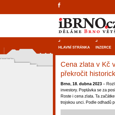
HLAVNÍ STRÁNKA
INZERCE
Cena zlata v Kč 
překročit histori
Brno, 18. dubna 2023
– Rozlo
investory. Poptávka se za pos
Roste i cena zlata. Ta začátk
trojskou unci. Podle odhadů p
návštěvníky, tak pro příležitostné h