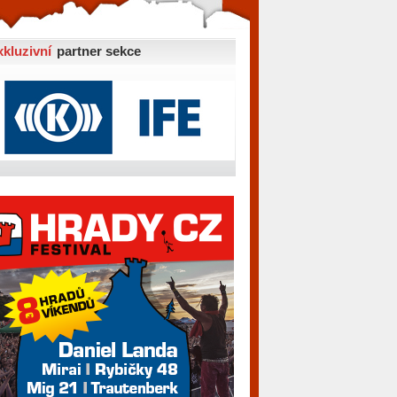
xkluzivní
partner sekce