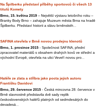
Na Špilberku představí příběhy sportovců či všech 13
titulů Komety
Brno, 15. května 2019
– Největší výstavu letošního roku –
Branky Body Brno – zahajuje Muzeum města Brna na hradě
Špilberku. Představí historii a slávu brněnskéh...
SAFINA otevřela v Brně novou prodejnu klenotů
Brno, 1. prosince 2015
- Společnost SAFINA, přední
zpracovatel materiálů s obsahem drahých kovů ve střední a
východní Evropě, otevřela na ulici Veveří novou pro...
Haléře ze zlata a stříbra jako pocta jejich autoru
Františku Davidovi
Brno, 29. července 2015
- Česká mincovna 28. července v
Brně slavnostně představila dvě sady replik
československých haléřů platných od sedmdesátých do
devadesá...