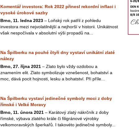
Komentář investora: Rok 2022 přinesl rekordní inflaci i
vysoké úrokové sazby
Brno, 11. ledna 2023
– Loňský rok patřil z pohledu
investora mezi nejvolatilnější a nejhorší v historii. Unikátnost
však nespočívala v absolutní výši propadů na...
Na Špilberku na pouhé čtyři dny vystaví unikátní zlaté
nálezy
Brno, 27. října 2021
– Zlato bylo vždy ozdobou a
znamením elit. Zlato symbolizuje vznešenost, bohatství a
moc, dává pocit hojnosti, lesku a bohatství. Při příle...
Na Špilberku vystaví jedinečné symboly moci z doby
římské i Velké Moravy
Brno, 11. února 2021
– Karátový zlatý nákrčník z doby
římské, výbava zlatého krále či filigránové výrobky
velkomoravských šperkařů. I takovéto jedinečné symboly...