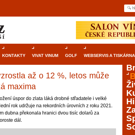
KONTAKTY
VIVAT VINUM
GOLF
WEBSERVIS A TISKÁRNA
B
vzrostla až o 12 %, letos může
B
Průvodce
kasinovými hrami v Brně: Od
Ži
rulety po video automaty
cká maxima
Ku
Brno je městem známým pro zajímavé památky, skvělé
žení úspor do zlata láká drobné střadatele i velké
Hi
restaurace, divadla a univerzity. Mimo jiné je ale také
lední rok udržuje na rekordních úrovních z roku 2021.
Za
místem, kde si můžete legálně a bezpečně vyzkoušet
em dubna překonala hranici dvou tisíc dolarů za
různé kasinové hry. V neustále kvetoucí moravské
S
oroste dál.
metropoli naleznete širokou nabídku her od klasické
S
rulety až po moderní automaty jak pro pravidelné
ráče. V...