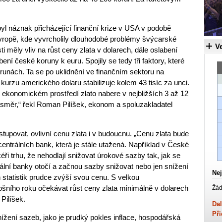
yl náznak přicházející finanční krize v USA v podobě
Evropě, kde vyvrcholily dlouhodobé problémy švýcarské
Ve
i měly vliv na růst ceny zlata v dolarech, dále oslabení
ení české koruny k euru. Spojily se tedy tři faktory, které
orunách. Ta se po uklidnění ve finančním sektoru na
urzu amerického dolaru stabilizuje kolem 43 tisíc za unci.
konomickém prostředí zlato nabere v nejbližších 3 až 12
směr,“ řekl Roman Pilíšek, ekonom a spoluzakladatel
stupovat, ovlivní cenu zlata i v budoucnu. „Cenu zlata bude
centrálních bank, která je stále utažená. Například v České
éři trhu, že nehodlají snižovat úrokové sazby tak, jak se
lní banky otočí a začnou sazby snižovat nebo jen snížení
Nej
h statistik prudce zvýší svou cenu. S velkou
šního roku očekávat růst ceny zlata minimálně v dolarech
Žád
Pilíšek.
Dal
Při
žení sazeb, jako je prudký pokles inflace, hospodářská