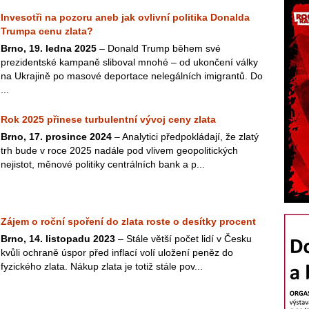
Invesotři na pozoru aneb jak ovlivní politika Donalda
Trumpa cenu zlata?
Brno, 19. ledna 2025
– Donald Trump během své
prezidentské kampaně sliboval mnohé – od ukončení války
na Ukrajině po masové deportace nelegálních imigrantů. Do
...
Rok 2025 přinese turbulentní vývoj ceny zlata
Brno, 17. prosince 2024
– Analytici předpokládají, že zlatý
trh bude v roce 2025 nadále pod vlivem geopolitických
nejistot, měnové politiky centrálních bank a p...
Zájem o roční spoření do zlata roste o desítky procent
Brno, 14. listopadu 2023
– Stále větší počet lidí v Česku
kvůli ochraně úspor před inflací volí uložení peněz do
fyzického zlata. Nákup zlata je totiž stále pov...