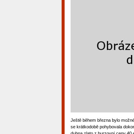
Ještě během března bylo možné po
se krátkodobě pohybovala dokon
dubna zlato z burzovní ceny 40 