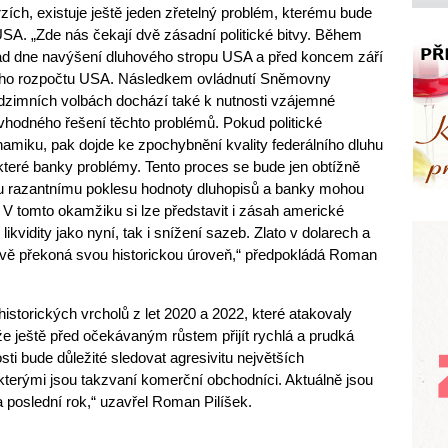
zích, existuje ještě jeden zřetelný problém, kterému bude
v USA. „Zde nás čekají dvě zásadní politické bitvy. Během
řad dne navýšení dluhového stropu USA a před koncem září
lního rozpočtu USA. Následkem ovládnutí Sněmovny
dzimních volbách dochází také k nutnosti vzájemné
vhodného řešení těchto problémů. Pokud politické
amiku, pak dojde ke zpochybnění kvality federálního dluhu
teré banky problémy. Tento proces se bude jen obtížně
mu razantnímu poklesu hodnoty dluhopisů a banky mohou
V tomto okamžiku si lze představit i zásah americké
ikvidity jako nyní, tak i snížení sazeb. Zlato v dolarech a
vě překoná svou historickou úroveň,“ předpokládá Roman
istorických vrcholů z let 2020 a 2022, které atakovaly
že ještě před očekávaným růstem přijít rychlá a prudká
sti bude důležité sledovat agresivitu největších
terými jsou takzvaní komerční obchodníci. Aktuálně jsou
za poslední rok,“ uzavřel Roman Pilíšek.