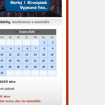
letrhy,
konference a semináře
<<
Srpen 2026
>>
Po
Út
St
Čt
Pá
So
Ne
1
2
3
4
5
6
7
8
9
10
11
12
13
14
15
16
17
18
19
20
21
22
23
24
25
26
27
28
29
30
31
bližší akce
né události
ší akce
dat novou akci do kalendáře