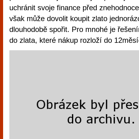
vyzkoušet různé kasinové hry. V neustál
uchránit svoje finance před znehodnoc
metropoli naleznete širokou nabídku her o
však může dovolit koupit zlato jednorá
po moderní automaty jak pro pravidelné n
dlouhodobě spořit. Pro mnohé je řešení
příležitostné hráče. V...
do zlata, které nákup rozloží do 12měsí