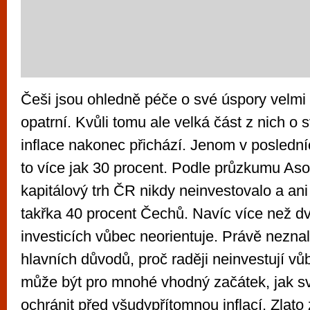
Češi jsou ohledně péče o své úspory velmi 
opatrní. Kvůli tomu ale velká část z nich o 
inflace nakonec přichází. Jenom v posledníc
to více jak 30 procent. Podle průzkumu Aso
kapitálový trh ČR nikdy neinvestovalo a ani
takřka 40 procent Čechů. Navíc více než dvě
investicích vůbec neorientuje. Právě neznal
hlavních důvodů, proč raději neinvestují vů
může být pro mnohé vhodný začátek, jak sv
ochránit před všudypřítomnou inflací. Zlato