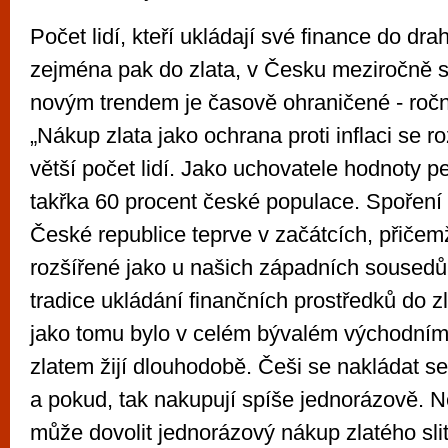
Počet lidí, kteří ukládají své finance do dr
zejména pak do zlata, v Česku meziročně s
novým trendem je časově ohraničené - roční
„Nákup zlata jako ochrana proti inflaci se ro
větší počet lidí. Jako uchovatele hodnoty p
takřka 60 procent české populace. Spoření d
České republice teprve v začátcích, přičemž
rozšířené jako u našich západních sousedů.
tradice ukládání finančních prostředků do z
jako tomu bylo v celém bývalém východním 
zlatem žijí dlouhodobě. Češi se nakládat se
a pokud, tak nakupují spíše jednorázově. N
může dovolit jednorázový nákup zlatého sli