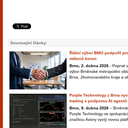
Související články:
Řídicí výbor BMO podpořil pro
milionů korun
Brno, 2. dubna 2026
- Poprvé v
výbor Brněnské metropolitní oblas
Brna, Jihomoravského kraje a oko
Purple Technology z Brna vyví
trading s podporou AI agentů
Brno, 9. dubna 2026
– Brněnská
Purple Technology ve spolupráci
značkou Axiory vyvíjí novou platf