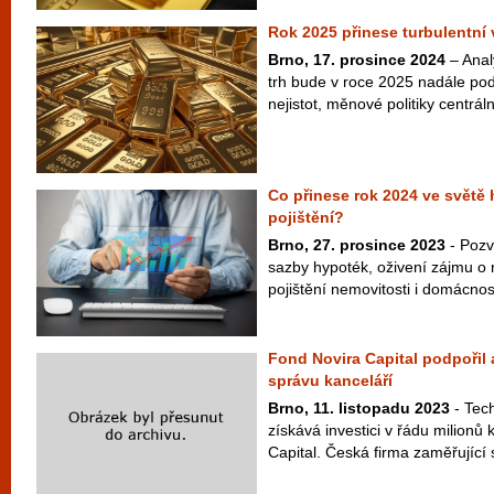
Rok 2025 přinese turbulentní 
Brno, 17. prosince 2024
– Analy
trh bude v roce 2025 nadále pod
nejistot, měnové politiky centrál
Co přinese rok 2024 ve světě h
pojištění?
Brno, 27. prosince 2023
- Pozv
sazby hypoték, oživení zájmu o 
pojištění nemovitosti i domácnost
Fond Novira Capital podpořil 
správu kanceláří
Brno, 11. listopadu 2023
- Tech
získává investici v řádu milionů
Capital. Česká firma zaměřující 