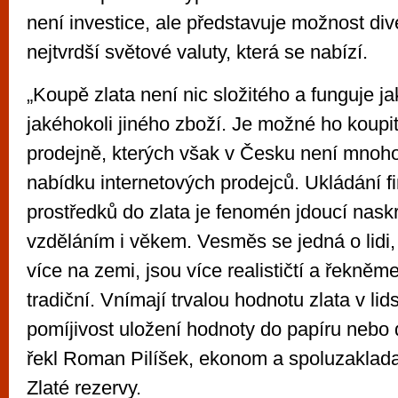
není investice, ale představuje možnost div
nejtvrdší světové valuty, která se nabízí.
„Koupě zlata není nic složitého a funguje j
jakéhokoli jiného zboží. Je možné ho koup
prodejně, kterých však v Česku není mnoho
nabídku internetových prodejců. Ukládání f
prostředků do zlata je fenomén jdoucí nask
vzděláním i věkem. Vesměs se jedná o lidi,
více na zemi, jsou více realističtí a řekněme
tradiční. Vnímají trvalou hodnotu zlata v lids
pomíjivost uložení hodnoty do papíru nebo d
řekl Roman Pilíšek, ekonom a spoluzaklada
Zlaté rezervy.