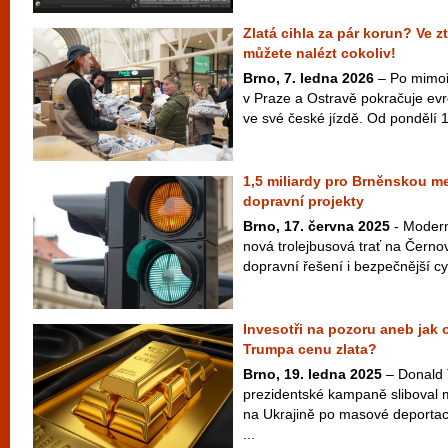
Zlatá cihla za pár korun? Ve z
můžete nalézt cokoliv!
Brno, 7. ledna 2026
– Po mimoř
v Praze a Ostravě pokračuje ev
ve své české jízdě. Od pondělí 1
1,5 miliardy pro Brněnskou me
dopravní projekty
Brno, 17. června 2025
- Modern
nová trolejbusová trať na Černov
dopravní řešení i bezpečnější cyk
Invesotři na pozoru aneb jak o
Trumpa cenu zlata?
Brno, 19. ledna 2025
– Donald
prezidentské kampaně sliboval 
na Ukrajině po masové deportac
...