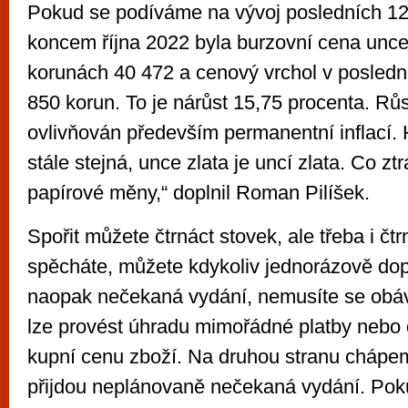
Pokud se podíváme na vývoj posledních 12
koncem října 2022 byla burzovní cena unce
korunách 40 472 a cenový vrchol v posledn
850 korun. To je nárůst 15,75 procenta. Růs
ovlivňován především permanentní inflací. 
stále stejná, unce zlata je uncí zlata. Co zt
papírové měny,“ doplnil Roman Pilíšek.
Spořit můžete čtrnáct stovek, ale třeba i čtr
spěcháte, můžete kdykoliv jednorázově dop
naopak nečekaná vydání, nemusíte se obáv
lze provést úhradu mimořádné platby nebo d
kupní cenu zboží. Na druhou stranu cháp
přijdou neplánovaně nečekaná vydání. Poku