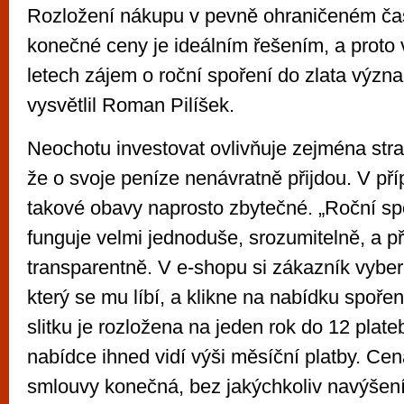
Rozložení nákupu v pevně ohraničeném ča
konečné ceny je ideálním řešením, a proto 
letech zájem o roční spoření do zlata význ
vysvětlil Roman Pilíšek.
Neochotu investovat ovlivňuje zejména strac
že o svoje peníze nenávratně přijdou. V pří
takové obavy naprosto zbytečné. „Roční spo
funguje velmi jednoduše, srozumitelně, a p
transparentně. V e-shopu si zákazník vyber
který se mu líbí, a klikne na nabídku spořen
slitku je rozložena na jeden rok do 12 plate
nabídce ihned vidí výši měsíční platby. Cena
smlouvy konečná, bez jakýchkoliv navýšení