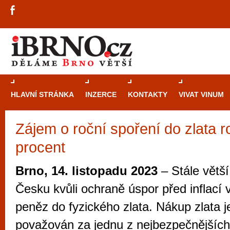
HLAVNÍ STRÁNKA
INZERCE
KONTAKTY
VIVAT VINUM
Zájem o roční spoření do zlata r
Průvodce
kasi
procent
Brně: Od rulet
automaty
Brno, 14. listopadu 2023
– Stále větší 
Brno je měs
Česku kvůli ochraně úspor před inflací v
zajímavé p
peněz do fyzického zlata. Nákup zlata je
restaurace, div
považován za jednu z nejbezpečnějších 
Mimo jiné je ale také místem, kde si můžet