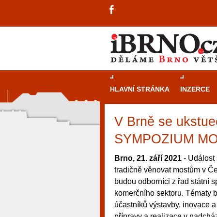
HLAVNÍ STRÁNKA
INZERCE
V Brně se ukstueč
SYMPOZIUM MO
Brno, 21. září 2021
- Událost 
tradičně věnovat mostům v Čes
budou odborníci z řad státní 
komerčního sektoru. Tématy b
účastníků výstavby, inovace a
návštěvníky, tak pro příležitostné h
přípravy a realizace v nadchá