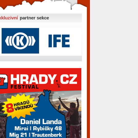
xkluzivní
partner sekce