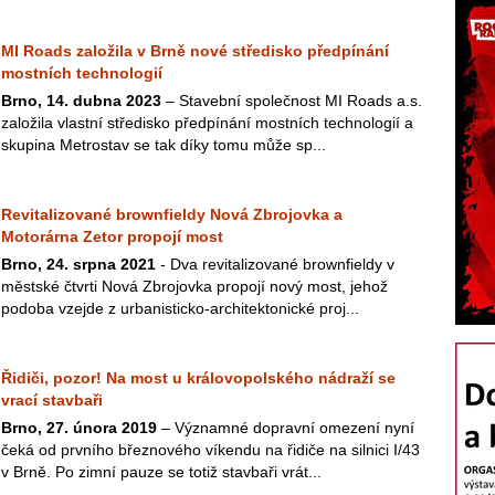
MI Roads založila v Brně nové středisko předpínání
mostních technologií
Brno, 14. dubna 2023
– Stavební společnost MI Roads a.s.
založila vlastní středisko předpínání mostních technologií a
skupina Metrostav se tak díky tomu může sp...
Revitalizované brownfieldy Nová Zbrojovka a
Motorárna Zetor propojí most
Brno, 24. srpna 2021
- Dva revitalizované brownfieldy v
městské čtvrti Nová Zbrojovka propojí nový most, jehož
podoba vzejde z urbanisticko-architektonické proj...
Řidiči, pozor! Na most u královopolského nádraží se
vrací stavbaři
Brno, 27. února 2019
– Významné dopravní omezení nyní
čeká od prvního březnového víkendu na řidiče na silnici I/43
v Brně. Po zimní pauze se totiž stavbaři vrát...