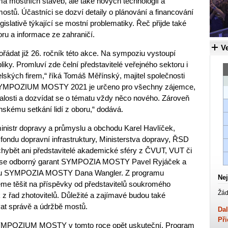
a mostních staveb, ale také nových technologií a
mostů. Účastníci se dozví detaily o plánování a financování
gislativě týkající se mostní problematiky. Řeč přijde také
ru a informace ze zahraničí.
Ve
řádat již 26. ročník této akce. Na sympoziu vystoupí
liky. Promluví zde čelní představitelé veřejného sektoru i
lských firem,“ říká Tomáš Měřínský, majitel společnosti
 „SYMPOZIUM MOSTY 2021 je určeno pro všechny zájemce,
znalosti a dozvídat se o tématu vždy něco nového. Zároveň
enskému setkání lidí z oboru,“ dodává.
inistr dopravy a průmyslu a obchodu Karel Havlíček,
 fondu dopravní infrastruktury, Ministerstva dopravy, ŘSD
hybět ani představitelé akademické sféry z ČVUT, VUT či
ese odborný garant SYMPOZIA MOSTY Pavel Ryjáček a
oru SYMPOZIA MOSTY Dana Wangler. Z programu
Nej
me těšit na příspěvky od představitelů soukromého
Žád
k z řad zhotovitelů. Důležité a zajímavé budou také
vat správě a údržbě mostů.
Dal
Při
SYMPOZIUM MOSTY v tomto roce opět uskuteční. Program