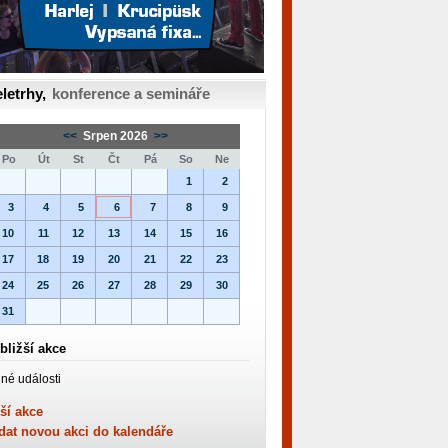
letrhy,
konference a semináře
<<
Srpen 2026
>>
Po
Út
St
Čt
Pá
So
Ne
1
2
3
4
5
6
7
8
9
10
11
12
13
14
15
16
17
18
19
20
21
22
23
24
25
26
27
28
29
30
31
bližší akce
né události
ší akce
dat novou akci do kalendáře