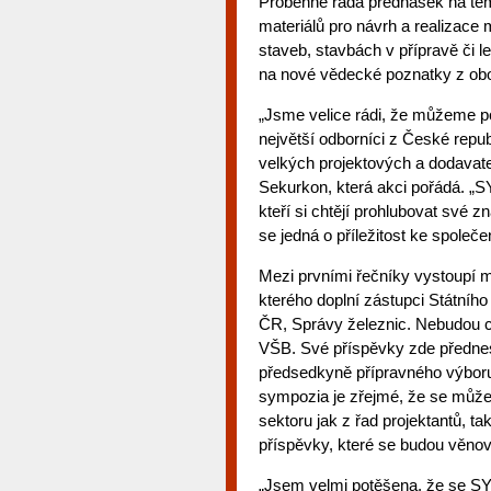
Proběhne řada přednášek na tém
materiálů pro návrh a realizace 
staveb, stavbách v přípravě či le
na nové vědecké poznatky z obo
„Jsme velice rádi, že můžeme po
největší odborníci z České repub
velkých projektových a dodavate
Sekurkon, která akci pořádá.
kteří si chtějí prohlubovat své 
se jedná o příležitost ke společ
Mezi prvními řečníky vystoupí m
kterého doplní zástupci Státního
ČR, Správy železnic. Nebudou c
VŠB. Své příspěvky zde předn
předsedkyně přípravného výb
sympozia je zřejmé, že se může
sektoru jak z řad projektantů, ta
příspěvky, které se budou věno
„Jsem velmi potěšena, že se 