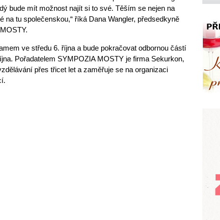
dý bude mít možnost najít si to své. Těším se nejen na
ké na tu společenskou,“ říká Dana Wangler, předsedkyně
A MOSTY.
em ve středu 6. října a bude pokračovat odbornou částí
. října. Pořadatelem SYMPOZIA MOSTY je firma Sekurkon,
vzdělávání přes třicet let a zaměřuje se na organizaci
í.