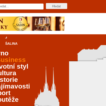
ŠALINA
rno
usiness
votní styl
ltura
storie
jímavosti
port
outěže