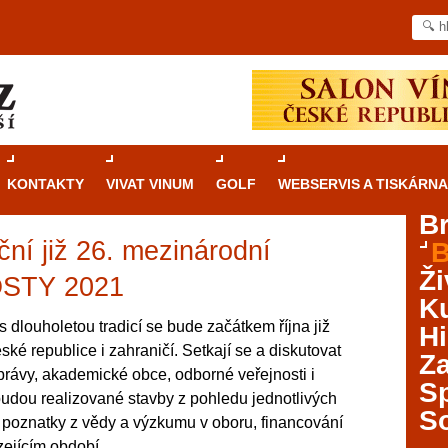
KONTAKTY
VIVAT VINUM
GOLF
WEBSERVIS A TISKÁRNA
B
ní již 26. mezinárodní
B
Průvodce
kasinovými hrami v Brně: Od
Ži
rulety po video automaty
STY 2021
Ku
Brno je městem známým pro zajímavé památky, skvělé
s dlouholetou tradicí se bude začátkem října již
Hi
restaurace, divadla a univerzity. Mimo jiné je ale také
ké republice i zahraničí. Setkají se a diskutovat
Za
místem, kde si můžete legálně a bezpečně vyzkoušet
správy, akademické obce, odborné veřejnosti i
různé kasinové hry. V neustále kvetoucí moravské
S
udou realizované stavby z pohledu jednotlivých
metropoli naleznete širokou nabídku her od klasické
S
 poznatky z vědy a výzkumu v oboru, financování
rulety až po moderní automaty jak pro pravidelné
ráče. V...
zejícím období.