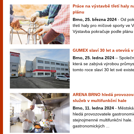
Práce na výstavbě třetí haly 
plánu
Brno, 25. března 2024
- Od pok
třetí haly pro míčové sporty ve V
Výstavba pokračuje podle plánu a
GUMEX slaví 30 let a otevírá
Brno, 25. ledna 2024
– Společn
která se zabývá výrobou průmysl
tomto roce slaví 30 let své existe
ARENA BRNO hledá provozova
služeb v multifunkční hale
Brno, 11. ledna 2024
- Městsk
hledá provozovatele gastronomi
stejnojmenné multifunkční hale.
gastronomických ...