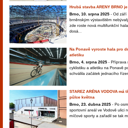
Hrubá stavba ARENY BRNO j
Brno, 10. srpna 2025
- Od září
brněnským výstavištěm nebývalý
zde roste nová multifunkční h
dosá...
Na Ponavě vyroste hala pro d
atletiku
Brno, 4. srpna 2025
- Příprava
cyklistiku a atletiku na Ponavě
schválila začátek jednacího říze
STAREZ ARÉNA VODOVA má třet
půlce května
Brno, 23. dubna 2025
- Po osm
sportovní areál ve Vodově ulici 
míčové sporty a zařadil se tak me