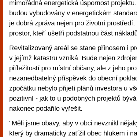
mimořádná energetická úspornost projektu
budou vybudovány v energetickém standar
je dobrá zpráva nejen pro životní prostředí,
prostor, kteří ušetří podstatnou část nákladů
Revitalizovaný areál se stane přínosem i p
v jejímž katastru vzniká. Bude nejen zdroj
příležitostí pro místní občany, ale z jeho pr
nezanedbatelný příspěvek do obecní poklad
zpočátku nebylo přijetí plánů investora u v
pozitivní - jak to u podobných projektů býv
nakonec podařilo vyřešit.
"Měli jsme obavy, aby v obci nevznikl nějaký
který by dramaticky zatížil obec hlukem i 