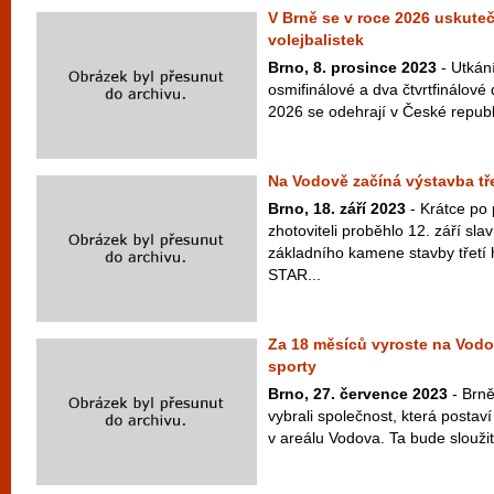
V Brně se v roce 2026 uskute
volejbalistek
Brno, 8. prosince 2023
- Utkání
osmifinálové a dva čtvrtfinálov
2026 se odehrají v České republi
Na Vodově začíná výstavba tře
Brno, 18. září 2023
- Krátce po 
zhotoviteli proběhlo 12. září sla
základního kamene stavby třetí 
STAR...
Za 18 měsíců vyroste na Vodo
sporty
Brno, 27. července 2023
- Brně
vybrali společnost, která postaví
v areálu Vodova. Ta bude sloužit 