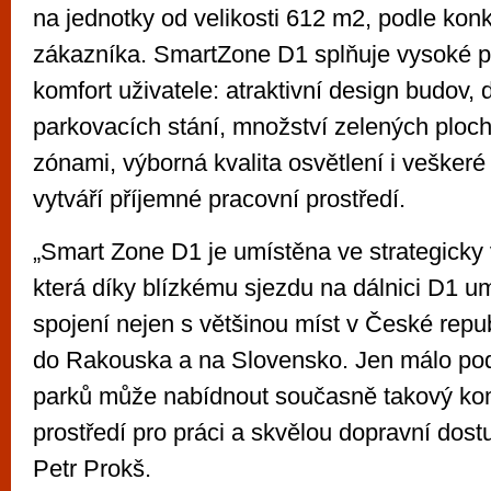
na jednotky od velikosti 612 m2, podle kon
zákazníka. SmartZone D1 splňuje vysoké 
komfort uživatele: atraktivní design budov, 
parkovacích stání, množství zelených ploch
zónami, výborná kvalita osvětlení i veškeré
vytváří příjemné pracovní prostředí.
„Smart Zone D1 je umístěna ve strategicky 
která díky blízkému sjezdu na dálnici D1 u
spojení nejen s většinou míst v České repu
do Rakouska a na Slovensko. Jen málo pod
parků může nabídnout současně takový komf
prostředí pro práci a skvělou dopravní dost
Petr Prokš.