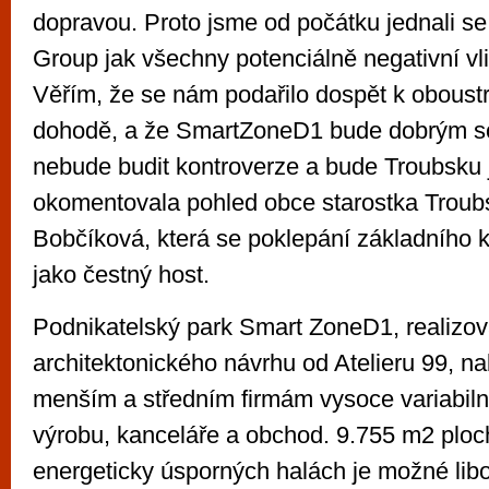
dopravou. Proto jsme od počátku jednali s
Group jak všechny potenciálně negativní vl
Věřím, že se nám podařilo dospět k obous
dohodě, a že SmartZoneD1 bude dobrým s
nebude budit kontroverze a bude Troubsku 
okomentovala pohled obce starostka Troub
Bobčíková, která se poklepání základního 
jako čestný host.
Podnikatelský park Smart ZoneD1, realizo
architektonického návrhu od Atelieru 99, 
menším a středním firmám vysoce variabiln
výrobu, kanceláře a obchod. 9.755 m2 ploc
energeticky úsporných halách je možné lib