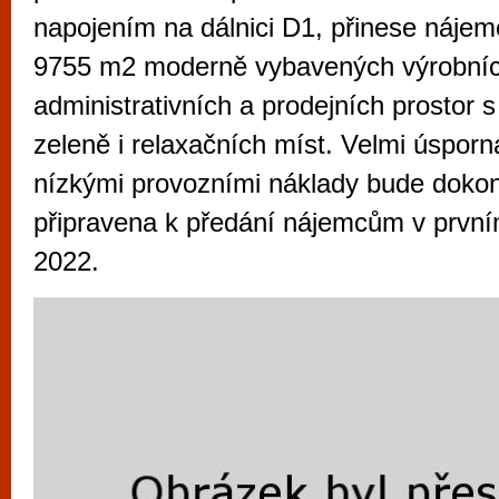
vyzkoušet různé kasinové hry. V neustál
napojením na dálnici D1, přinese náje
metropoli naleznete širokou nabídku her o
9755 m2 moderně vybavených výrobníc
po moderní automaty jak pro pravidelné n
administrativních a prodejních prostor 
příležitostné hráče. V...
zeleně i relaxačních míst. Velmi úsporn
nízkými provozními náklady bude doko
připravena k předání nájemcům v první
2022.