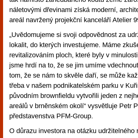
náletovými dřevinami získá moderní, archit
areál navržený projekční kanceláří Atelier 9
„Uvědomujeme si svoji odpovědnost za udrž
lokalit, do kterých investujeme. Máme zkuš
revitalizováním ploch, které byly v minulos
jsme hrdí na to, že se jim umíme vdechnout
tom, že se nám to skvěle daří, se může kaž
třeba v našem podnikatelském parku v Kuři
původním brownfieldu vytvořili jeden z nej
areálů v brněnském okolí“ vysvětluje Petr 
představenstva PFM-Group.
O důrazu investora na otázku udržitelného r