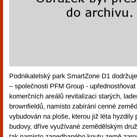
Podnikatelský park SmartZone D1 dodržuje f
– společnosti PFM Group - upřednostňovat 
komerčních areálů revitalizaci starých, lade
brownfieldů, namísto zabírání cenné země
vybudován na ploše, kterou již léta hyzdily
budovy, dříve využívané zemědělským dru
tak namísto zanedbaného koutu země zaros