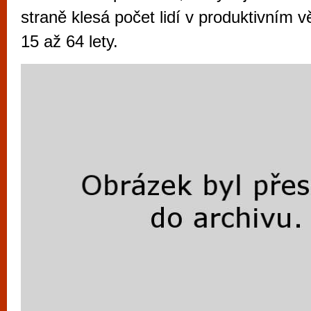
vyzkoušet různé kasinové hry. V neustál
straně klesá počet lidí v produktivním 
metropoli naleznete širokou nabídku her o
15 až 64 lety.
po moderní automaty jak pro pravidelné n
příležitostné hráče. V...