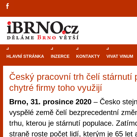
HLAVNÍ STRÁNKA
INZERCE
KONTAKTY
VIVAT VINUM
Český pracovní trh čelí stárnutí
Průvodce
kasi
chytré firmy toho využijí
Brně: Od rulet
automaty
Brno, 31. prosince 2020
– Česko stejn
Brno je měs
vyspělé země čelí bezprecedentní změ
zajímavé p
trhu, kterou je stárnutí populace. Zatí
restaurace, div
straně roste počet lidí, kterým je 65 let
Mimo jiné je ale také místem, kde si můžet