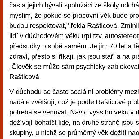
čas a jejich bývalí spolužáci ze školy odcház
myslím, že pokud se pracovní věk bude prod
budou respektovat," řekla Rašticová. Zmíni
lidí v důchodovém věku trpí tzv. autostereot
předsudky o sobě samém. Je jim 70 let a t
zdraví, přesto si říkají, jak jsou staří a na p
„Člověk se může sám psychicky zablokova
Rašticová.
V důchodu se často sociální problémy mezi 
nadále zvětšují, což je podle Rašticové pro
potřeba se věnovat. Navíc vyššího věku v 
dožívají bohatší lidé, na druhé straně jsou
skupiny, u nichž se průměrný věk dožití nao