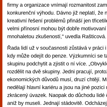
firmy a organizace vnímají rozmanitost za
konkurenční výhodu. Dávno již neplatí, že
kreativní řešení problémů přináší jen třicet
velmi přínosní mohou být dobře motivovaní
mnohaletou zkušeností," uvedla Rašticová.
Řada lidí už v současnosti zůstává v práci 
kdy může odejít do penze. Výzkumníci se ta
skupinu podchytit a zjistit o ní více. „Obvykle
rozdělit na dvě skupiny. Jedni pracují, proto
ekonomických důvodů musí, druzí chtějí. M
nedělají hlavní kariéru a jsou na jiné pozici
zkrácený úvazek. Naopak do důchodu lidé 
aniž by museli. Jednají stádovitě. Odcházej