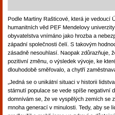
Podle Martiny Rašticové, která je vedoucí 
humanitních věd PEF Mendelovy univerzity v
obyvatelstva vnímáno jako hrozba a nebez
západní společnosti čelí. S takovým hodn
zásadně nesouhlasí. Naopak zdůrazňuje, ž
pozitivní změnu, o výsledek vývoje, ke kter
dlouhodobě směřovalo, a chytří zaměstnavat
„Jedná se o unikátní situaci v historii lidstv
stárnutí populace se vede spíše negativní d
domnívám se, že ve vyspělých zemích se za
mnoha generací v minulosti. Tedy, aby se li