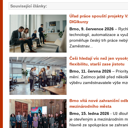
Související články:
Úřad práce spouští projekty V
DIGIkurzy
Brno, 9. července 2026
– Rychlý
technologií, automatizace a vyu
proměňuje český trh práce neb
Zaměstnav...
Češi hledají víc než jen vysoký
flexibilitu, starší zase jistotu
Brno, 11. června 2026
– Priori
mění. Zatímco ještě před několik
výběru zaměstnavatele výše mzd
Brno vítá nové zahraniční odb
mezinárodního města
Brno, 15. ledna 2026
- Už dlou
je otevřeným a mezinárodním měs
hlavně ze spolupráce se zahranič