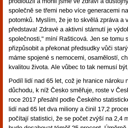
prodloužil a mohli jsme ve zdraví a důstoj
společně se třemi nebo více generacemi na
potomků. Myslím, že je to skvělá zpráva a v
představa! Zdravé a aktivní stárnutí je výd
společnosti," míní Rašticová. Jen se tomu 
přizpůsobit a překonat předsudky vůči starý
máme spojené s nemocemi, osamělostí, ch
kvalitou života. Ale vůbec to tak nemusí být
Podíl lidí nad 65 let, což je hranice nároku
důchodu, k níž Česko směřuje, roste v Če
roce 2017 přesáhl podle Českého statistic
lidí nad 65 let dva miliony a činil 17,2 proc
počítají statistici, že se počet zvýší na 2,4 
bude dosahovat téměř 25 procent. Úměrně 