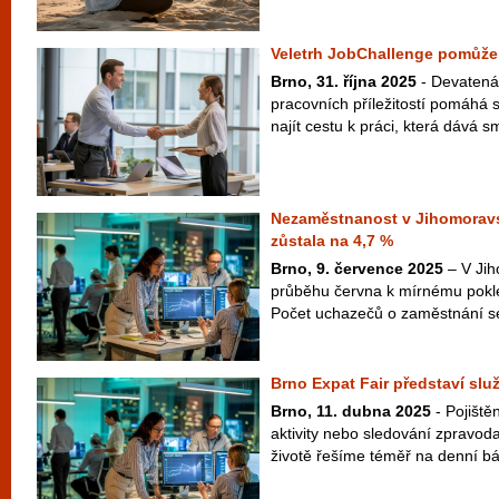
Veletrh JobChallenge pomůže 
Brno, 31. října 2025
- Devatenác
pracovních příležitostí pomáhá
najít cestu k práci, která dává sm
Nezaměstnanost v Jihomoravs
zůstala na 4,7 %
Brno, 9. července 2025
– V Jih
průběhu června k mírnému pokl
Počet uchazečů o zaměstnání se 
Brno Expat Fair představí služ
Brno, 11. dubna 2025
- Pojištěn
aktivity nebo sledování zpravodaj
životě řešíme téměř na denní báz