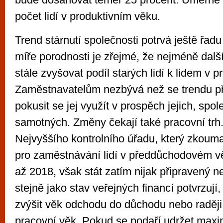
počet lidí v produktivním věku.
Trend stárnutí společnosti potrvá ještě řadu
míře porodnosti je zřejmé, že nejméně dalš
stále zvyšovat podíl starých lidí k lidem v 
Zaměstnavatelům nezbývá než se trendu př
pokusit se jej využít v prospěch jejich, spol
samotných. Změny čekají také pracovní trh.
Nejvyššího kontrolního úřadu, který zkouma
pro zaměstnávání lidí v předdůchodovém v
až 2018, však stát zatím nijak připravený n
stejně jako stav veřejných financí potvrzují,
zvýšit věk odchodu do důchodu nebo raději 
pracovní věk. Pokud se podaří udržet maxim