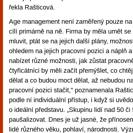
řekla Rašticová.
Age management není zaměřený pouze na sta
cílí primárně na ně. Firma by měla umět s
mluvit, ptát se na jejich další plány, možno
ohledem na jejich pracovní pozici a náplň a
nabízet různé možnosti, jak zůstat pracovně
čtyřicátníci by měli začít přemýšlet, co cht
dělat a co budou moct dělat, až nebudou n
pracovní pozici stačit," poznamenala Rašti
podle ní individuální přístup, i když si uvěd
o ideální představu. „Skupinu lidí nad 50 či 
paušalizovat. Dnes je už jasné, že přínosem
lidé různého věku, pohlaví, národnosti. Vý