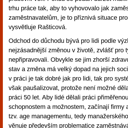
trhu práce tak, aby to vyhovovalo jak zamě
zaměstnavatelům, je to příznivá situace pro
vysvětluje Rašticová.
Odchod do důchodu bývá pro lidi podle vý
nejzásadnější změnou v životě, zvlášť pro ty
nepřipravovali. Obvykle se jim zhorší zdrav
stav a změna má velký dopad na jejich sociá
v práci je tak dobré jak pro lidi, tak pro s
však paušalizovat, protože není možné děla
práci 50 let. Aby lidé dělali práci přiměřenou
schopnostem a možnostem, začínají firmy a
tzv. age managementu, tedy manažerského p
věnuje především problematice zaměstnávání