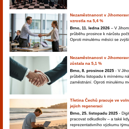
Nezaměstnanost v Jihomoravsk
vzrostla na 5,4 %
Brno, 11. ledna 2026
– V Jihom
průběhu prosince k nárůstu poč
Oproti minulému měsíci se zvýšil
Nezaměstnanost v Jihomoravs
zůstala na 5,1 %
Brno, 8. prosince 2025
- V Jih
průběhu listopadu k mírnému ná
zaměstnání. Oproti minulému měs
Třetina Čechů pracuje ve vol
jejich regeneraci
Brno, 25. listopadu 2025
- Digi
pracovat odkudkoliv – a také kd
reprezentativního výzkumu týmu 