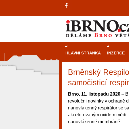
HLAVNÍ STRÁNKA
INZERCE
Brněnský Respilo
samočisticí respir
Brno, 11. listopadu 2020
– Br
revoluční novinky v ochraně d
nanovlákenný respirátor se sam
akcelerovaným oxidem mědi, kt
nanovlákenné membráně.
návštěvníky, tak pro příležitostné h