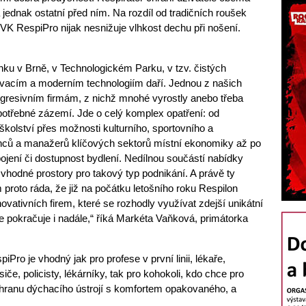
jednak ostatní před ním. Na rozdíl od tradičních roušek
 VK RespiPro nijak nesnižuje vlhkost dechu při nošení.
nku v Brně, v Technologickém Parku, v tzv. čistých
ovacím a moderním technologiím daří. Jednou z našich
rogresivním firmám, z nichž mnohé vyrostly anebo třeba
 potřebné zázemí. Jde o celý komplex opatření: od
školství přes možnosti kulturního, sportovního a
nců a manažerů klíčových sektorů místní ekonomiky až po
ojení či dostupnost bydlení. Nedílnou součástí nabídky
vhodné prostory pro takový typ podnikání. A právě ty
proto ráda, že již na počátku letošního roku Respilon
novativních firem, které se rozhodly využívat zdejší unikátní
e pokračuje i nadále,“ říká Markéta Vaňková, primátorka
Pro je vhodný jak pro profese v první linii, lékaře,
iče, policisty, lékárníky, tak pro kohokoli, kdo chce pro
ochranu dýchacího ústrojí s komfortem opakovaného, a