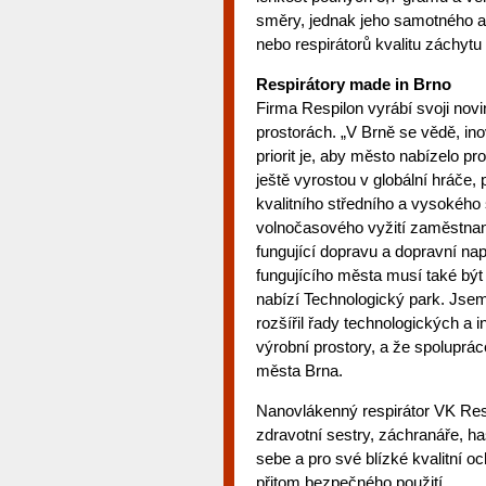
směry, jednak jeho samotného a 
nebo respirátorů kvalitu záchytu
Respirátory made in Brno
Firma Respilon vyrábí svoji novi
prostorách. „V Brně se vědě, in
priorit je, aby město nabízelo p
ještě vyrostou v globální hráče,
kvalitního středního a vysokého 
volnočasového vyžití zaměstna
fungující dopravu a dopravní nap
fungujícího města musí také být 
nabízí Technologický park. Jsem 
rozšířil řady technologických a i
výrobní prostory, a že spoluprác
města Brna.
Nanovlákenný respirátor VK Respi
zdravotní sestry, záchranáře, has
sebe a pro své blízké kvalitní 
přitom bezpečného použití.