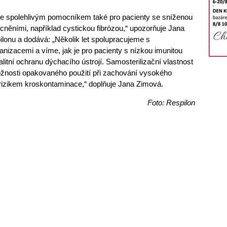
ne spolehlivým pomocníkem také pro pacienty se sníženou
něními, například cystickou fibrózou,“ upozorňuje Jana
lonu a dodává: „Několik let spolupracujeme s
nizacemi a víme, jak je pro pacienty s nízkou imunitou
alitní ochranu dýchacího ústrojí. Samosterilizační vlastnost
žnosti opakovaného použití při zachování vysokého
rizikem kroskontaminace,“ doplňuje Jana Zimová.
Foto: Respilon