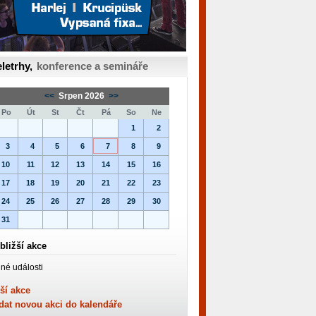
letrhy,
konference a semináře
<<
Srpen 2026
>>
Po
Út
St
Čt
Pá
So
Ne
1
2
3
4
5
6
7
8
9
10
11
12
13
14
15
16
17
18
19
20
21
22
23
24
25
26
27
28
29
30
31
bližší akce
né události
ší akce
dat novou akci do kalendáře