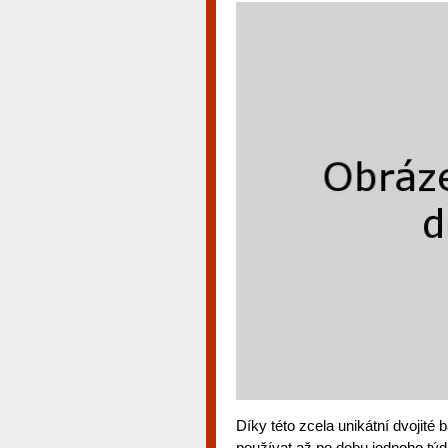
Díky této zcela unikátní dvojité
používat až po dobu jednoho týd