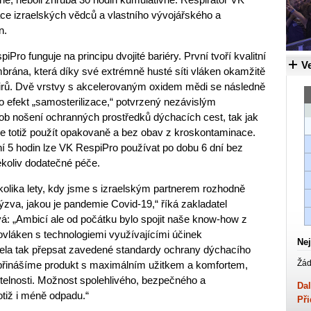
ce izraelských vědců a vlastního vývojářského a
n.
ro funguje na principu dvojité bariéry. První tvoří kvalitní
Ve
rána, která díky své extrémně husté síti vláken okamžitě
virů. Dvě vrstvy s akcelerovaným oxidem mědi se následně
nto efekt „samosterilizace,“ potvrzený nezávislým
b nošení ochranných prostředků dýchacích cest, tak jak
e totiž použít opakovaně a bez obav z kroskontaminace.
 5 hodin lze VK RespiPro používat po dobu 6 dní bez
ékoliv dodatečné péče.
ěkolika lety, kdy jsme s izraelským partnerem rozhodně
výzva, jakou je pandemie Covid-19,“ říká zakladatel
: „Ambicí ale od počátku bylo spojit naše know-how z
novláken s technologiemi využívajícími účinek
Nej
ela tak přepsat zavedené standardy ochrany dýchacího
Žád
eď přinášíme produkt s maximálním užitkem a komfortem,
itelnosti. Možnost spolehlivého, bezpečného a
Dal
tiž i méně odpadu.“
Při