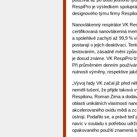
RespiPro je výsledkem spoluprá
designového týmu firmy Respilo
Nanovlákenný respirátor VK RespiP
certifikovaná nanovlákenná memb
a spolehlivě zachytí až 99,9 % 
postarají o jejich deaktivaci. Te
testováním, zásadně mění způso
je dosud známe. VK RespiPro lz
Při průměrném denním používání
nutnosti výměny, respektive jak
„Vývoj řady VK začal již před n
neměli tušení, že přijde taková 
Respilonu, Roman Zima a dodává
oblasti unikátních vlastností na
akcelerovaného oxidu mědi a zc
ústrojí. Podařilo se, a právě t
navíc v souladu s potřebou udrž
opakovaného použití znamená to