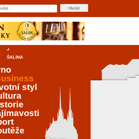
ŠALINA
rno
usiness
votní styl
ltura
storie
jímavosti
port
outěže