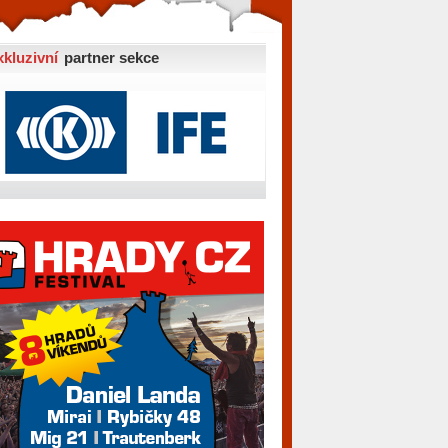
xkluzivní
partner sekce