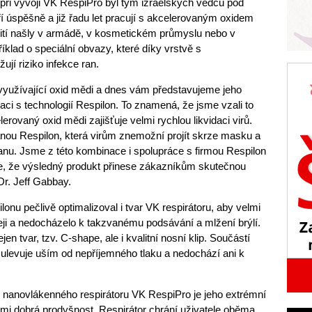
při vývoji VK RespiPro byl tým izraelských vědců pod
í úspěšně a již řadu let pracují s akcelerovaným oxidem
žití našly v armádě, v kosmetickém průmyslu nebo v
klad o speciální obvazy, které díky vrstvě s
jí riziko infekce ran.
yužívající oxid mědi a dnes vám představujeme jeho
i s technologií Respilon. To znamená, že jsme vzali to
lerovaný oxid mědi zajišťuje velmi rychlou likvidaci virů.
nou Respilon, která virům znemožní projít skrze masku a
ranu. Jsme z této kombinace i spolupráce s firmou Respilon
e, že výsledný produkt přinese zákazníkům skutečnou
Dr. Jeff Gabbay.
nu pečlivě optimalizoval i tvar VK respirátoru, aby velmi
ji a nedocházelo k takzvanému podsávání a mlžení brýlí.
ejen tvar, tzv. C-shape, ale i kvalitní nosní klip. Součástí
rá ulevuje uším od nepříjemného tlaku a nedochází ani k
nanovlákenného respirátoru VK RespiPro je jeho extrémní
mi dobrá prodyšnost. Respirátor chrání uživatele oběma