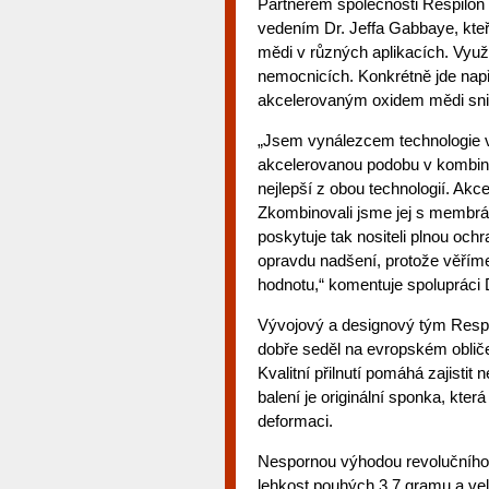
Partnerem společnosti Respilon 
vedením Dr. Jeffa Gabbaye, kteř
mědi v různých aplikacích. Vyu
nemocnicích. Konkrétně jde napří
akcelerovaným oxidem mědi snižu
„Jsem vynálezcem technologie v
akcelerovanou podobu v kombinac
nejlepší z obou technologií. Akce
Zkombinovali jsme jej s membrá
poskytuje tak nositeli plnou och
opravdu nadšení, protože věřím
hodnotu,“ komentuje spolupráci 
Vývojový a designový tým Respilo
dobře seděl na evropském obliče
Kvalitní přilnutí pomáhá zajistit n
balení je originální sponka, kte
deformaci.
Nespornou výhodou revolučního 
lehkost pouhých 3,7 gramu a vel