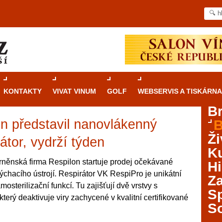
KONTAKTY
VIVAT VINUM
GOLF
WEBSERVIS A TISKÁRNA
B
n představil nanovlákenný
B
Průvodce
kasinovými hrami v Brně: Od
Ži
rulety po video automaty
átor, vydrží týden
Ku
Brno je městem známým pro zajímavé památky, skvělé
něnská firma Respilon startuje prodej očekávané
Hi
restaurace, divadla a univerzity. Mimo jiné je ale také
ýchacího ústrojí. Respirátor VK RespiPro je unikátní
Za
místem, kde si můžete legálně a bezpečně vyzkoušet
osterilizační funkcí. Tu zajišťují dvě vrstvy s
různé kasinové hry. V neustále kvetoucí moravské
S
erý deaktivuje viry zachycené v kvalitní certifikované
metropoli naleznete širokou nabídku her od klasické
S
rulety až po moderní automaty jak pro pravidelné
ráče. V...