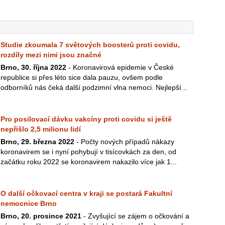
Studie zkoumala 7 světových boosterů proti covidu,
rozdíly mezi nimi jsou značné
Brno, 30. října 2022
- Koronavirová epidemie v České
republice si přes léto sice dala pauzu, ovšem podle
odborníků nás čeká další podzimní vlna nemoci. Nejlepší...
Pro posilovací dávku vakcíny proti covidu si ještě
nepřišlo 2,5 milionu lidí
Brno, 29. března 2022
- Počty nových případů nákazy
koronavirem se i nyní pohybují v tisícovkách za den, od
začátku roku 2022 se koronavirem nakazilo více jak 1...
O další očkovací centra v kraji se postará Fakultní
nemocnice Brno
Brno, 20. prosince 2021
- Zvyšující se zájem o očkování a