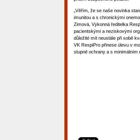
„Věřím, že se naše novinka sta
imunitou a s chronickými onemoc
Zimová, Výkonná ředitelka Respi
pacientskými a neziskovými orga
důležité mít neustále při sobě kv
VK RespiPro přinese úlevu v mo
stupně ochrany a s minimálním 