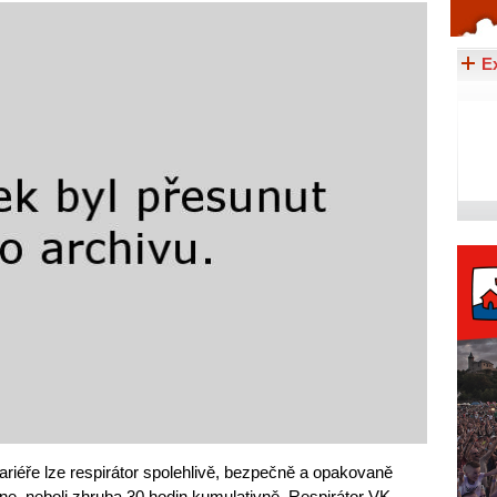
Celý článek...
E
 bariéře lze respirátor spolehlivě, bezpečně a opakovaně
ne, neboli zhruba 30 hodin kumulativně. Respirátor VK