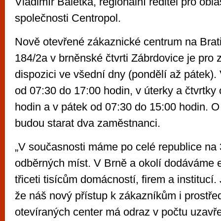
Vladimír Baletka, regionální ředitel pro obl
společnosti Centropol.
Nově otevřené zákaznické centrum na Bratis
184/2a v brněnské čtvrti Zábrdovice je pro 
dispozici ve všední dny (pondělí až pátek). 
od 07:30 do 17:00 hodin, v úterky a čtvrtky
hodin a v pátek od 07:30 do 15:00 hodin. O
budou starat dva zaměstnanci.
„V současnosti máme po celé republice na
odběrných míst. V Brně a okolí dodáváme 
třiceti tisícům domácností, firem a institucí.
že náš nový přístup k zákazníkům i prostře
otevíraných center má odraz v počtu uzavř