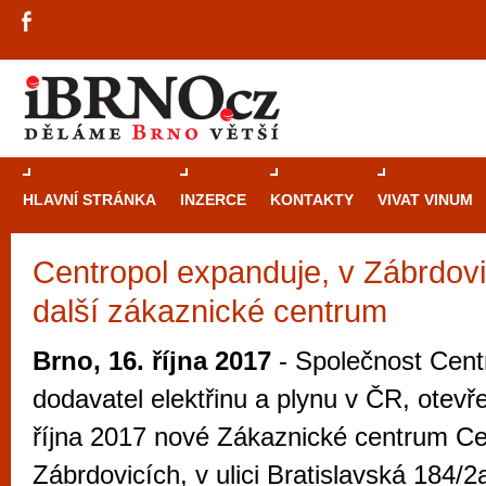
HLAVNÍ STRÁNKA
INZERCE
KONTAKTY
VIVAT VINUM
Centropol expanduje, v Zábrdovi
Průvodce
kasi
další zákaznické centrum
Brně: Od rulet
automaty
Brno, 16. října 2017
- Společnost Centr
Brno je měs
dodavatel elektřinu a plynu v ČR, otevře
zajímavé p
října 2017 nové Zákaznické centrum Cen
restaurace, div
Zábrdovicích, v ulici Bratislavská 184/
Mimo jiné je ale také místem, kde si můžet