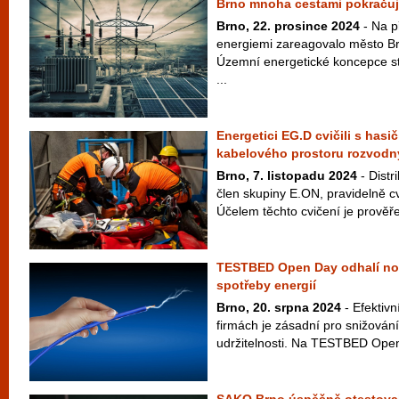
Brno mnoha cestami pokračuj
Brno, 22. prosince 2024
- Na p
energiemi zareagovalo město Br
Územní energetické koncepce st
...
Energetici EG.D cvičili s hasi
kabelového prostoru rozvodn
Brno, 7. listopadu 2024
- Distr
člen skupiny E.ON, pravidelně cv
Účelem těchto cvičení je prověře
TESTBED Open Day odhalí nov
spotřeby energií
Brno, 20. srpna 2024
- Efektivn
firmách je zásadní pro snižován
udržitelnosti. Na TESTBED Open 