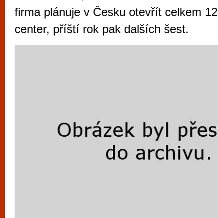
vyzkoušet různé kasinové hry. V neustál
firma plánuje v Česku otevřít celkem 1
metropoli naleznete širokou nabídku her o
center, příští rok pak dalších šest.
po moderní automaty jak pro pravidelné n
příležitostné hráče. V...