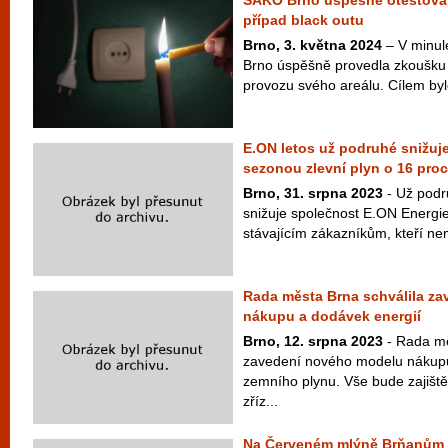
SAKO Brno úspěšně otestoval
případ black outu
Brno, 3. května 2024
– V minul
Brno úspěšně provedla zkoušku 
provozu svého areálu. Cílem byl
E.ON letos už podruhé snižuj
sezonou zlevní plyn o 16 pro
Brno, 31. srpna 2023
- Už podr
snižuje společnost E.ON Energi
stávajícím zákazníkům, kteří nem
Rada města Brna schválila z
nákupu a dodávek energií
Brno, 12. srpna 2023
- Rada mě
zavedení nového modelu nákupu
zemního plynu. Vše bude zajišt
zříz...
Na Červeném mlýně Brňanům 