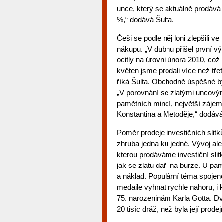
unce, který se aktuálně prodává
%,“ dodává Šulta.
Češi se podle něj loni zlepšili 
nákupu. „V dubnu přišel první v
ocitly na úrovni února 2010, což
květen jsme prodali více než tře
říká Šulta. Obchodně úspěšné 
„V porovnání se zlatými uncovým
pamětních mincí, největší zájem
Konstantina a Metoděje,“ dodává
Poměr prodeje investičních sli
zhruba jedna ku jedné. Vývoj al
kterou prodáváme investiční slit
jak se zlatu daří na burze. U pa
a náklad. Populární téma spoj
medaile vyhnat rychle nahoru, i k
75. narozeninám Karla Gotta. D
20 tisíc dráž, než byla její prode