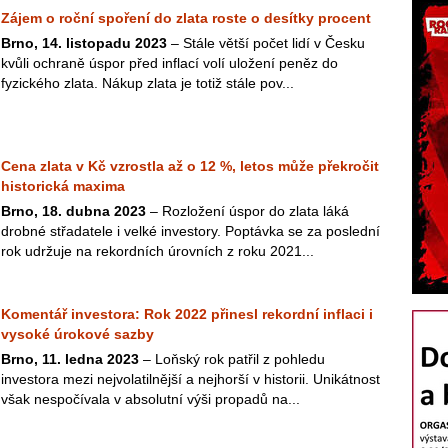
Zájem o roční spoření do zlata roste o desítky procent
Brno, 14. listopadu 2023
– Stále větší počet lidí v Česku
kvůli ochraně úspor před inflací volí uložení peněz do
fyzického zlata. Nákup zlata je totiž stále pov...
Cena zlata v Kč vzrostla až o 12 %, letos může překročit
historická maxima
Brno, 18. dubna 2023
– Rozložení úspor do zlata láká
drobné střadatele i velké investory. Poptávka se za poslední
rok udržuje na rekordních úrovních z roku 2021...
Komentář investora: Rok 2022 přinesl rekordní inflaci i
vysoké úrokové sazby
Brno, 11. ledna 2023
– Loňský rok patřil z pohledu
investora mezi nejvolatilnější a nejhorší v historii. Unikátnost
však nespočívala v absolutní výši propadů na...