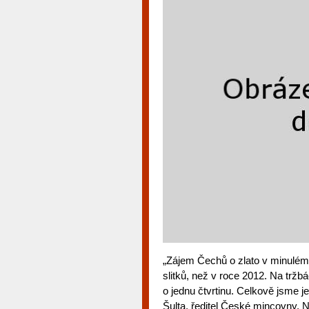
„Zájem Čechů o zlato v minulém 
slitků, než v roce 2012. Na trž
o jednu čtvrtinu. Celkově jsme je
Šulta, ředitel České mincovny. Ne