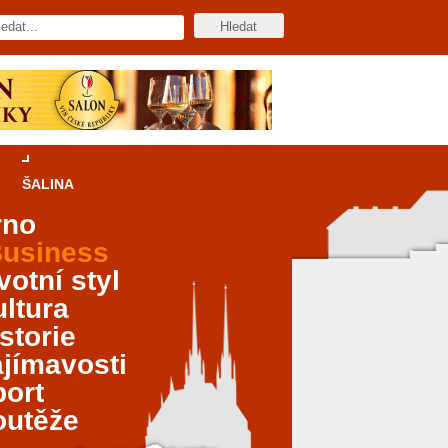
ŠALINA
rno
usiness
votní styl
ltura
storie
jímavosti
port
outěže