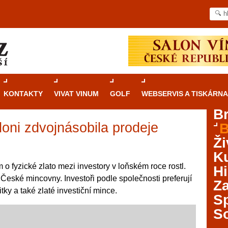
KONTAKTY
VIVAT VINUM
GOLF
WEBSERVIS A TISKÁRNA
B
oni zdvojnásobila prodeje
B
Průvodce
kasinovými hrami v Brně: Od
Ži
rulety po video automaty
Ku
Brno je městem známým pro zajímavé památky, skvělé
 o fyzické zlato mezi investory v loňském roce rostl.
Hi
restaurace, divadla a univerzity. Mimo jiné je ale také
e České mincovny. Investoři podle společnosti preferují
Za
místem, kde si můžete legálně a bezpečně vyzkoušet
ky a také zlaté investiční mince.
různé kasinové hry. V neustále kvetoucí moravské
S
metropoli naleznete širokou nabídku her od klasické
S
rulety až po moderní automaty jak pro pravidelné
ráče. V...