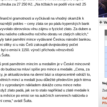
 zhruba za 27 250 Kč. „Na tržbách se podílí více než 25
ve finanční gramotnosti a vyčkávali na vhodný okamžik k
Ve
ýraznější pokles – ceny zlata se po pádu kyperských bank
 vyvolalo obrovskou vlnu zájmu o fyzické zlato. Za duben a
tinu našeho celkového ročního obratu ve zlatých slitcích,“
byly také pamětní mince vydávané Českou národní bankou.
i slitky si u nás Češi zakoupili dvojnásobný počet
 byl o emisi k 1150. výročí příchodu věrozvěstů
 Šulta.
tků proti pamětním mincím a medailím je v České mincovně
e do budoucna mluví spíše pro mince a medaile. „Cena, za
ky, je aktualizována na denní bázi a stoprocentně odráží to,
mětních mincí a medailí jsou důležité především jejich téma
Nej
ené s vyprodaným nákladem dokáže cenu mince nebo
dyž zlato padá, jak se to stalo například u zlaté medaile k
Žád
va měsíce po emisi se na aukčních serverech nabízela o
Dal
jní cena,“ uvádí Šulta.
Při