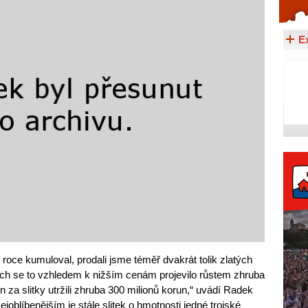
Celý článek...
E
roce kumuloval, prodali jsme téměř dvakrát tolik zlatých
bách se to vzhledem k nižším cenám projevilo růstem zhruba
n za slitky utržili zhruba 300 milionů korun,“ uvádí Radek
joblíbenějším je stále slitek o hmotnosti jedné trojské