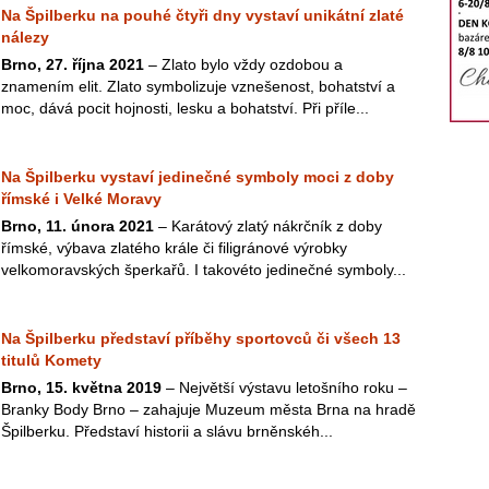
Na Špilberku na pouhé čtyři dny vystaví unikátní zlaté
nálezy
Brno, 27. října 2021
– Zlato bylo vždy ozdobou a
znamením elit. Zlato symbolizuje vznešenost, bohatství a
moc, dává pocit hojnosti, lesku a bohatství. Při příle...
Na Špilberku vystaví jedinečné symboly moci z doby
římské i Velké Moravy
Brno, 11. února 2021
– Karátový zlatý nákrčník z doby
římské, výbava zlatého krále či filigránové výrobky
velkomoravských šperkařů. I takovéto jedinečné symboly...
Na Špilberku představí příběhy sportovců či všech 13
titulů Komety
Brno, 15. května 2019
– Největší výstavu letošního roku –
Branky Body Brno – zahajuje Muzeum města Brna na hradě
Špilberku. Představí historii a slávu brněnskéh...