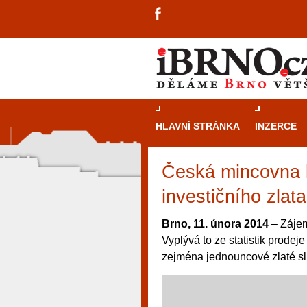
HLAVNÍ STRÁNKA
INZERCE
Česká mincovna l
investičního zlata
Brno, 11. února 2014
– Zájem
Vyplývá to ze statistik prodej
zejména jednouncové zlaté slit
návštěvníky, tak pro příležitostné h