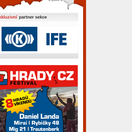
xkluzivní
partner sekce