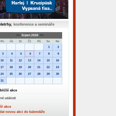
letrhy,
konference a semináře
<<
Srpen 2026
>>
Po
Út
St
Čt
Pá
So
Ne
1
2
3
4
5
6
7
8
9
10
11
12
13
14
15
16
17
18
19
20
21
22
23
24
25
26
27
28
29
30
31
bližší akce
né události
ší akce
dat novou akci do kalendáře