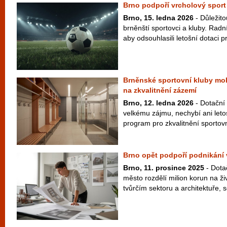
Brno podpoří vrcholový sport
Brno, 15. ledna 2026
- Důležit
brněnští sportovci a kluby. Radní
aby odsouhlasili letošní dotaci p
Brněnské sportovní kluby moh
na zkvalitnění zázemí
Brno, 12. ledna 2026
- Dotační 
velkému zájmu, nechybí ani letos
program pro zkvalitnění sportovn
Brno opět podpoří podnikání v
Brno, 11. prosince 2025
- Dota
město rozdělí milion korun na ž
tvůrčím sektoru a architektuře, 