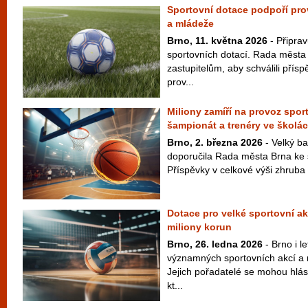
Sportovní dotace podpoří prov
a mládeže
Brno, 11. května 2026
- Připrav
sportovních dotací. Rada města
zastupitelům, aby schválili přís
prov...
Miliony zamíří na provoz spor
šampionát a trenéry ve školá
Brno, 2. března 2026
- Velký ba
doporučila Rada města Brna ke 
Příspěvky v celkové výši zhruba 
Dotace pro velké sportovní ak
miliony korun
Brno, 26. ledna 2026
- Brno i le
významných sportovních akcí a 
Jejich pořadatelé se mohou hlás
kt...