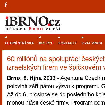
HLAVNÍ STRÁNKA
INZERCE
KONTAKTY
VIVAT VINUM
60 miliónů na spolupráci českýc
Průvodce
kasi
izraelských firem ve špičkovém
Brně: Od rulet
automaty
Brno, 8. října 2013
- Agentura CzechInv
Brno je měs
polovině září pátou výzvu k program
zajímavé p
Až do 6. prosince se do posledního kol
restaurace, div
mohou hlásit české firmy. Program po
Mimo jiné je ale také místem, kde si můžet