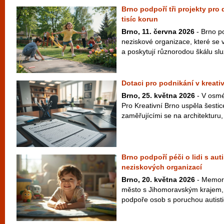
Brno podpoří tři projekty pro
tisíc korun
Brno, 11. června 2026
- Brno po
neziskové organizace, které se 
a poskytují různorodou škálu slu
Dotaci pro podnikání v kreativ
Brno, 25. května 2026
- V osmé
Pro Kreativní Brno uspěla šestic
zaměřujícími se na architekturu, 
Brno podpoří péči o lidi s au
neziskových organizací
Brno, 20. května 2026
- Memor
město s Jihomoravským krajem, n
podpoře osob s poruchou autisti