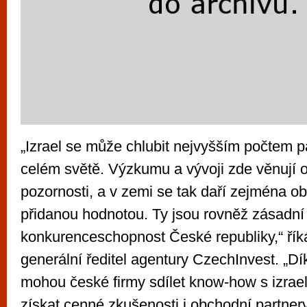
„Izrael se může chlubit nejvyšším počtem p
celém světě. Výzkumu a vývoji zde věnují
pozornosti, a v zemi se tak daří zejména o
přidanou hodnotou. Ty jsou rovněž zásadní
konkurenceschopnost České republiky,“ řík
generální ředitel agentury CzechInvest. „D
mohou české firmy sdílet know-how s izrael
získat cenné zkušenosti i obchodní partner