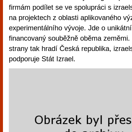
vyzkoušet různé kasinové hry. V neustál
firmám podílet se ve spolupráci s izra
metropoli naleznete širokou nabídku her o
na projektech z oblasti aplikovaného v
po moderní automaty jak pro pravidelné n
experimentálního vývoje. Jde o unikátn
příležitostné hráče. V...
financovaný souběžně oběma zeměmi. 
strany tak hradí Česká republika, izrae
podporuje Stát Izrael.