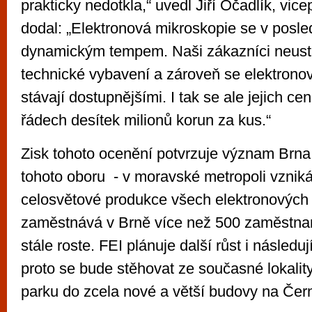
prakticky nedotkla,“ uvedl Jiří Očadlík, vic
dodal: „Elektronová mikroskopie se v posled
dynamickým tempem. Naši zákazníci neustá
technické vybavení a zároveň se elektrono
stávají dostupnějšími. I tak se ale jejich c
řádech desítek milionů korun za kus.“
Zisk tohoto ocenění potvrzuje význam Brna 
tohoto oboru - v moravské metropoli vzniká
celosvětové produkce všech elektronových
zaměstnává v Brně více než 500 zaměstnan
stále roste. FEI plánuje další růst i následuj
proto se bude stěhovat ze současné lokalit
parku do zcela nové a větší budovy na Čern