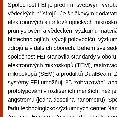
Společnost FEI je předním světovým výrob
vědeckých přístrojů. Je špičkovým dodava
elektronových a iontově optických mikrosk
průmyslovém a vědeckém výzkumu materiá
biotechnologiích, vývoji polovodičů, výzku
zdrojů a v dalších oborech. Během své šedes
společnost FEI stanovila standardy v oboru
elektronových mikroskopů (TEM), rastrovac
mikroskopů (SEM) a produktů DualBeam. 
systémy FEI umožňují 3D zobrazování, ana
prototypování v rozlišeních menších, než j
angströmu (jedna desetina nanometru). Sp
řadu technologicko-výzkumných center Nan
Americe, Evropě a Asii, kde dochází ke spo