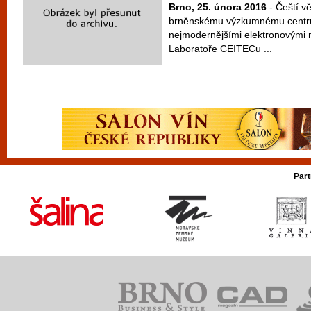
Brno, 25. února 2016
- Čeští v
brněnskému výzkumnému centru
nejmodernějšími elektronovými 
Laboratoře CEITECu ...
Part