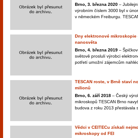
Brno, 3. března 2020
– Jubilejn
výrobním číslem 3000 byl v únor
v německém Freiburgu. TESCAN 
Dny elektronové mikroskopie 
nanosvěta
Brno, 4. března 2019
– Špičkov
světově proslulí výrobci elektro
potřetí umožní zájemcům nahléd
TESCAN roste, v Brně staví 
milionů
Brno, 6. září 2018
– Český výro
mikroskopů TESCAN Brno navyšuj
budova z roku 2013 přestávala sta
Vědci v CEITECu získali nejm
mikroskopy od FEI