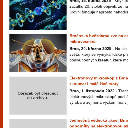
Brno, 15. dubna 2025
- Když pi
začátku 20. století objevili, že 
úrovni funguje naprosto nahodile
Brněnská hvězdárna zve na ce
mikrovesmíru
Brno, 24. března 2025
- Na nic
světa, který se vymyká lidské pře
podivuhodných kreatur, které moh
Elektronový mikroskop z Brna
zkoumat i malé živé tvory
Brno, 1. listopadu 2022
- Třet
elektronových mikroskopů pochází
výroba a zejména výzkum má v j
Jedinečná vědecká akce: Brno
odborníky na elektronovou mi