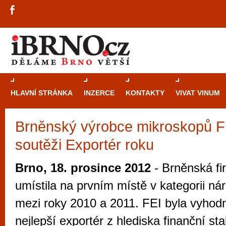
HLAVNÍ STRÁNKA
INZERCE
KONTAKTY
VIVAT VINUM
Brněnský výrobce mikroskopů F
Průvodce
kasi
soutěži Exportér roku
Brně: Od rulet
automaty
Brno, 18. prosince 2012
- Brněnská fi
Brno je měs
umístila na prvním místě v kategorii ná
zajímavé p
mezi roky 2010 a 2011. FEI byla vyhod
restaurace, div
nejlepší exportér z hlediska finanční sta
Mimo jiné je ale také místem, kde si můžet