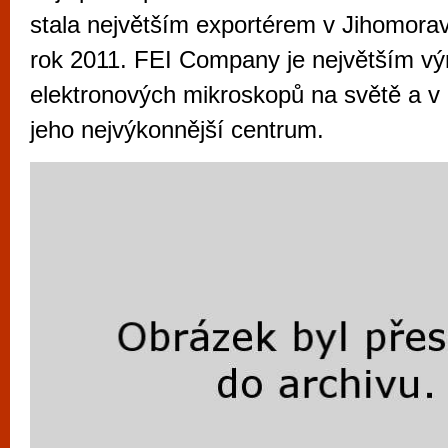
vyzkoušet různé kasinové hry. V neustál
stala největším exportérem v Jihomorav
metropoli naleznete širokou nabídku her o
rok 2011. FEI Company je největším v
po moderní automaty jak pro pravidelné n
elektronových mikroskopů na světě a v
příležitostné hráče. V...
jeho nejvýkonnější centrum.