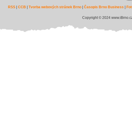
RSS
|
CCB
|
Tvorba webových stránek Brno
|
Časopis Brno Business
|
Fot
Copyright © 2024 www.iBrno.c