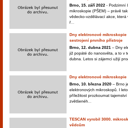
Brno, 15. září 2022
- Podzimní 
mikroskopie (PŠEM) – právě tak
vědecko-vzdělávací akce, která 
ř...
Dny elektronové mikroskopie p
sestrojení prvního přístroje
Brno, 12. dubna 2021
– Dny el
již popáté do nanosvěta, a to v 
dubna. Letos si zájemci užijí pr
Dny elektronové mikroskopie 
Brno, 10. března 2020
– Brno j
elektronových mikroskopů. I leto
příležitost prozkoumat tajemství 
zvětšenéh...
TESCAN vyrobil 3000. mikro
vědcům