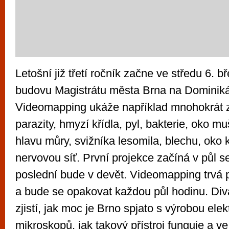
Letošní již třetí ročník začne ve středu 6. b
budovu Magistrátu města Brna na Dominik
Videomapping ukáže například mnohokrát z
parazity, hmyzí křídla, pyl, bakterie, oko m
hlavu můry, svižníka lesomila, blechu, oko
nervovou síť. První projekce začíná v půl 
poslední bude v devět. Videomapping trvá p
a bude se opakovat každou půl hodinu. Div
zjistí, jak moc je Brno spjato s výrobou ele
mikroskopů, jak takový přístroj funguje a v