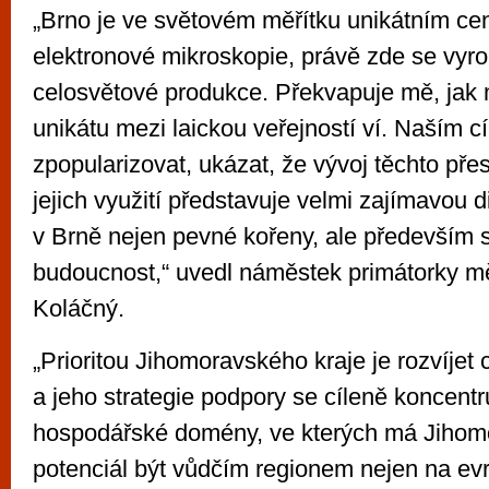
„Brno je ve světovém měřítku unikátním ce
elektronové mikroskopie, právě zde se vyr
celosvětové produkce. Překvapuje mě, jak 
unikátu mezi laickou veřejností ví. Naším cí
zpopularizovat, ukázat, že vývoj těchto přes
jejich využití představuje velmi zajímavou d
v Brně nejen pevné kořeny, ale především 
budoucnost,“ uvedl náměstek primátorky 
Koláčný.
„Prioritou Jihomoravského kraje je rozvíjet 
a jeho strategie podpory se cíleně koncentr
hospodářské domény, ve kterých má Jihomo
potenciál být vůdčím regionem nejen na ev