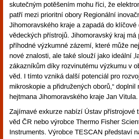
skutečným potěšením mohu říci, že elektro
patří mezi prioritní obory Regionální inovačn
Jihomoravského kraje a zapadá do klíčov
vědeckých přístrojů. Jihomoravský kraj má p
příhodné výzkumné zázemí, které může ne
nové znalosti, ale také slouží jako ideální 
zákazníkům díky rozvinutému výzkumu v obl
věd. I tímto vzniká další potenciál pro rozv
mikroskopie a přidružených oborů,“ doplnil
hejtmana Jihomoravského kraje Jan Vitula.
Zajímavé exkurze nabízí Ústav přístrojové
věd ČR nebo výrobce Thermo Fisher Scienti
Instruments. Výrobce TESCAN představí n