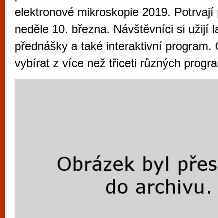
vyzkoušet různé kasinové hry. V neustál
elektronové mikroskopie 2019. Potrvají 
metropoli naleznete širokou nabídku her o
neděle 10. března. Návštěvníci si užijí l
po moderní automaty jak pro pravidelné n
přednášky a také interaktivní program.
příležitostné hráče. V...
vybírat z více než třiceti různých progr