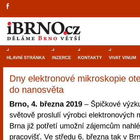
HLAVNÍ STRÁNKA
INZERCE
KONTAKTY
VIVAT VINUM
Dny elektronové mikroskopie ot
Průvodce
kasi
do nanosvěta
Brně: Od rulet
automaty
Brno, 4. března 2019
– Špičkové výzk
Brno je měs
světově proslulí výrobci elektronových
zajímavé p
Brna již potřetí umožní zájemcům nahl
restaurace, div
pracovišť. Ve středu 6. března tak v Br
Mimo jiné je ale také místem, kde si můžet