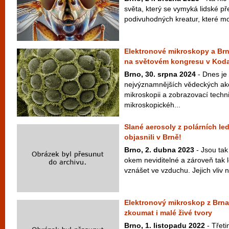
světa, který se vymyká lidské pře
podivuhodných kreatur, které moh
Elektronové mikroskopy a Brno
na světovém kongresu v Kod
Brno, 30. srpna 2024
- Dnes je
nejvýznamnějších vědeckých ak
mikroskopii a zobrazovací tech
mikroskopickéh...
Slané aerosoly z polárních led
objasnili v Brně!
Brno, 2. dubna 2023
- Jsou tak
okem neviditelné a zároveň tak 
vznášet ve vzduchu. Jejich vliv na
Elektronový mikroskop z Brna
zkoumat i malé živé tvory
Brno, 1. listopadu 2022
- Třet