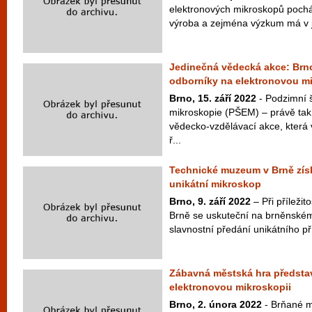
elektronových mikroskopů pochází
výroba a zejména výzkum má v j
Jedinečná vědecká akce: Brno
odborníky na elektronovou mi
Brno, 15. září 2022
- Podzimní 
mikroskopie (PŠEM) – právě tak
vědecko-vzdělávací akce, která 
ř...
Technické muzeum v Brně zís
unikátní mikroskop
Brno, 9. září 2022
– Při příležit
Brně se uskuteční na brněnském 
slavnostní předání unikátního přís
Zábavná městská hra představ
elektronovou mikroskopii
Brno, 2. února 2022
- Brňané m