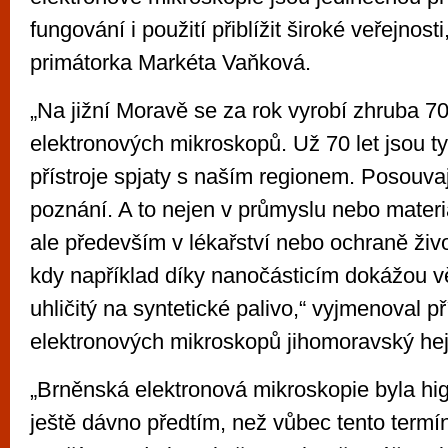
fungování i použití přiblížit široké veřejnost
primátorka Markéta Vaňková.
„Na jižní Moravě se za rok vyrobí zhruba 7
elektronových mikroskopů. Už 70 let jsou t
přístroje spjaty s naším regionem. Posouvaj
poznání. A to nejen v průmyslu nebo mater
ale především v lékařství nebo ochraně živo
kdy například díky nanočásticím dokážou v
uhličitý na syntetické palivo,“ vyjmenoval p
elektronových mikroskopů jihomoravský hej
„Brněnská elektronová mikroskopie byla hi
ještě dávno předtím, než vůbec tento termí