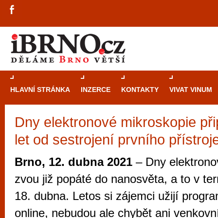
HLAVNÍ STRÁNKA
INZERCE
KONTAKTY
VIVAT VINUM
Dny elektronové mikroskopie při
Průvodce
kasi
let od sestrojení prvního přístroj
Brně: Od rulet
automaty
Brno, 12. dubna 2021
– Dny elektrono
Brno je měs
zvou již popáté do nanosvěta, a to v te
zajímavé p
18. dubna. Letos si zájemci užijí prog
restaurace, div
online, nebudou ale chybět ani venkovní 
Mimo jiné je ale také místem, kde si můžet