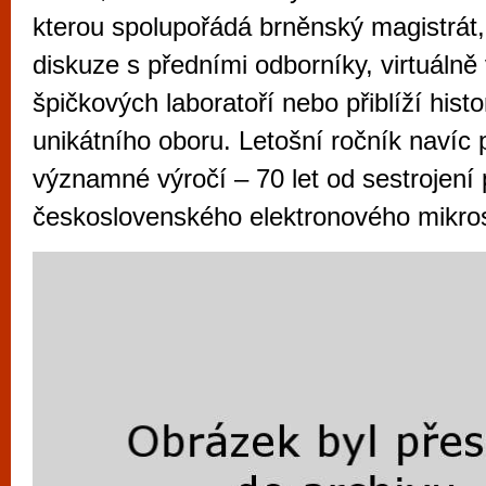
vyzkoušet různé kasinové hry. V neustál
kterou spolupořádá brněnský magistrát,
metropoli naleznete širokou nabídku her o
diskuze s předními odborníky, virtuáln
po moderní automaty jak pro pravidelné n
špičkových laboratoří nebo přiblíží histor
příležitostné hráče. V...
unikátního oboru. Letošní ročník navíc
významné výročí – 70 let od sestrojení 
československého elektronového mikro