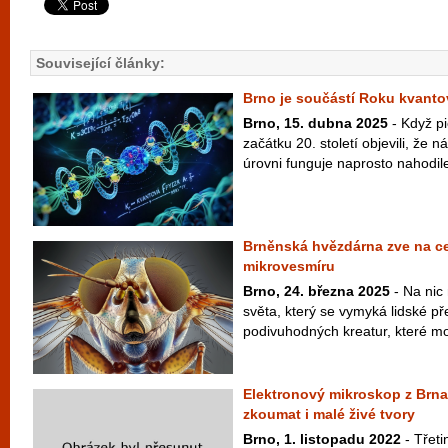
Související články:
Brno je součástí Roku kvant
Brno, 15. dubna 2025
- Když pi
začátku 20. století objevili, že 
úrovni funguje naprosto nahodile
Brněnská hvězdárna zve na ce
mikrovesmíru
Brno, 24. března 2025
- Na nic
světa, který se vymyká lidské pře
podivuhodných kreatur, které moh
Elektronový mikroskop z Brna
zkoumat i malé živé tvory
Brno, 1. listopadu 2022
- Třet