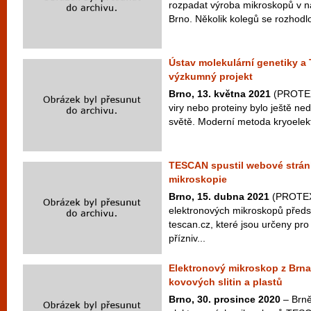
rozpadat výroba mikroskopů v 
Brno. Několik kolegů se rozhodlo
Ústav molekulární genetiky a
výzkumný projekt
Brno, 13. května 2021
(PROTEXT
viry nebo proteiny bylo ještě 
světě. Moderní metoda kryoelek
TESCAN spustil webové stránk
mikroskopie
Brno, 15. dubna 2021
(PROTEX
elektronových mikroskopů předs
tescan.cz, které jsou určeny pr
přízniv...
Elektronový mikroskop z Brn
kovových slitin a plastů
Brno, 30. prosince 2020
– Brně