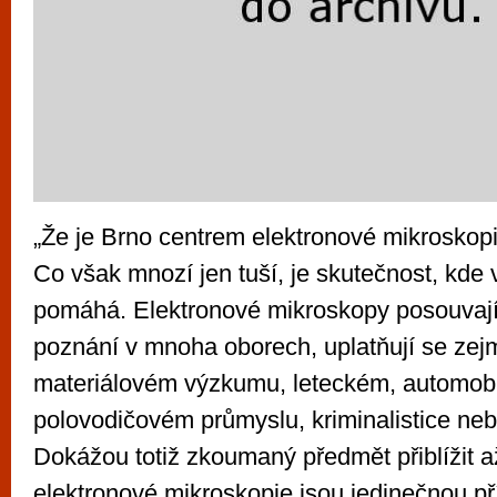
„Že je Brno centrem elektronové mikroskopi
Co však mnozí jen tuší, je skutečnost, kde v
pomáhá. Elektronové mikroskopy posouvají
poznání v mnoha oborech, uplatňují se zej
materiálovém výzkumu, leteckém, automob
polovodičovém průmyslu, kriminalistice neb
Dokážou totiž zkoumaný předmět přiblížit a
elektronové mikroskopie jsou jedinečnou příle