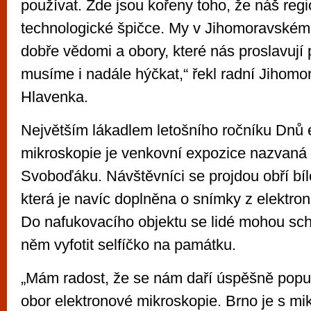
používat. Zde jsou kořeny toho, že náš regi
technologické špičce. My v Jihomoravském k
dobře vědomi a obory, které nás proslavují 
musíme i nadále hýčkat,“ řekl radní Jihomor
Hlavenka.
Největším lákadlem letošního ročníku Dnů 
mikroskopie je venkovní expozice nazvaná
Svoboďáku. Návštěvníci se projdou obří bíl
která je navíc doplněna o snímky z elektro
Do nafukovacího objektu se lidé mohou sch
něm vyfotit selfíčko na památku.
„Mám radost, že se nám daří úspěšně popul
obor elektronové mikroskopie. Brno je s mi