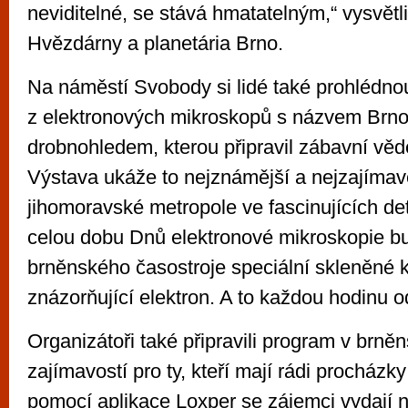
neviditelné, se stává hmatatelným,“ vysvětlil
Hvězdárny a planetária Brno.
Na náměstí Svobody si lidé také prohlédno
z elektronových mikroskopů s názvem Brn
drobnohledem, kterou připravil zábavní vě
Výstava ukáže to nejznámější a nejzajímavě
jihomoravské metropole ve fascinujících de
celou dobu Dnů elektronové mikroskopie b
brněnského časostroje speciální skleněné k
znázorňující elektron. A to každou hodinu o
Organizátoři také připravili program v brněn
zajímavostí pro ty, kteří mají rádi procházky 
pomocí aplikace Loxper se zájemci vydají 