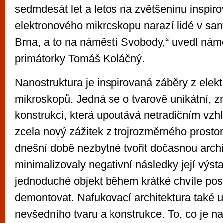
sedmdesát let a letos na zvětšeninu inspir
elektronového mikroskopu narazí lidé v sa
Brna, a to na náměstí Svobody,“ uvedl ná
primátorky Tomáš Koláčný.
Nanostruktura je inspirovaná záběry z elek
mikroskopů. Jedná se o tvarově unikátní, 
konstrukci, která upoutává netradičním vzh
zcela nový zážitek z trojrozměrného prostor
dnešní době nezbytné tvořit dočasnou archi
minimalizovaly negativní následky její výsta
jednoduché objekt během krátké chvíle post
demontovat. Nafukovací architektura také u
nevšedního tvaru a konstrukce. To, co je n