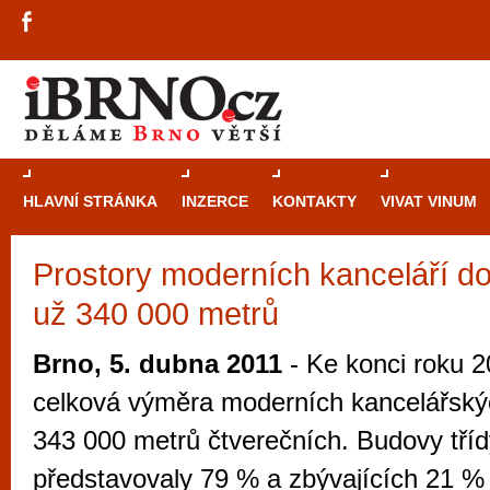
HLAVNÍ STRÁNKA
INZERCE
KONTAKTY
VIVAT VINUM
Prostory moderních kanceláří d
Průvodce
kasi
už 340 000 metrů
Brně: Od rulet
automaty
Brno, 5. dubna 2011
- Ke konci roku 
Brno je měs
celková výměra moderních kancelářský
zajímavé p
343 000 metrů čtverečních. Budovy tříd
restaurace, div
představovaly 79 % a zbývajících 21 % 
Mimo jiné je ale také místem, kde si můžet