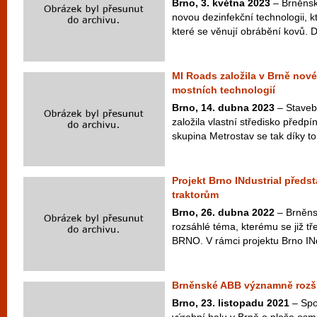
Brno, 3. května 2023
– Brněnský
novou dezinfekční technologii, kt
které se věnují obrábění kovů. D
MI Roads založila v Brně nové
mostních technologií
Brno, 14. dubna 2023
– Staveb
založila vlastní středisko předp
skupina Metrostav se tak díky t
Projekt Brno INdustrial předst
traktorům
Brno, 26. dubna 2022
– Brněnsk
rozsáhlé téma, kterému se již t
BRNO. V rámci projektu Brno INdu
Brněnské ABB významně rozši
Brno, 23. listopadu 2021
– Spo