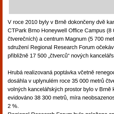
V roce 2010 byly v Brně dokončeny dvě ka
CTPark Brno Honeywell Office Campus (8 
čtverečních) a centrum Magnum (5 700 met
sdružení Regional Research Forum očekáv
přibližně 17 500 „čtverců“ nových kancelářs
Hrubá realizovaná poptávka včetně renego
dosáhla v uplynulém roce 35 000 metrů čtv
volných kancelářských prostor bylo v Brně 
evidováno 38 300 metrů, míra neobsazenost
2 %.