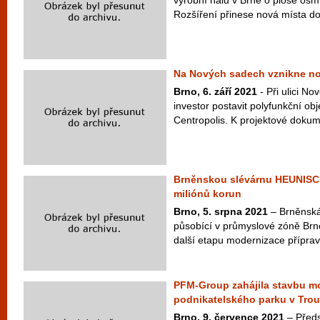
výrobní halu v Brně o ploše osmi
Rozšíření přinese nová místa do
Na Nových sadech vznikne no
Brno, 6. září 2021
- Při ulici N
investor postavit polyfunkční o
Centropolis. K projektové dokum
Brněnskou slévárnu HEUNISC
miliónů korun
Brno, 5. srpna 2021
– Brněnsk
působící v průmyslové zóně Brn
další etapu modernizace příprav
PFM-Group zahájila stavbu m
podnikatelského parku v Tro
Brno, 9. července 2021
– Předs