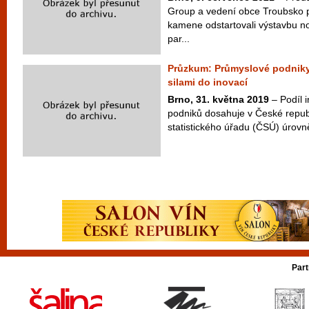
Group a vedení obce Troubsko 
kamene odstartovali výstavbu n
par...
Průzkum: Průmyslové podniky s
silami do inovací
Brno, 31. května 2019
– Podíl 
podniků dosahuje v České repub
statistického úřadu (ČSÚ) úrovn
Part