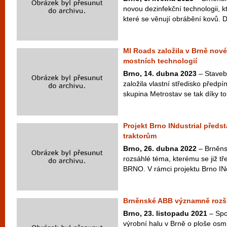
novou dezinfekční technologii, kt
které se věnují obrábění kovů. D
MI Roads založila v Brně nové
mostních technologií
Brno, 14. dubna 2023
– Staveb
založila vlastní středisko předp
skupina Metrostav se tak díky t
Projekt Brno INdustrial předst
traktorům
Brno, 26. dubna 2022
– Brněnsk
rozsáhlé téma, kterému se již t
BRNO. V rámci projektu Brno INdu
Brněnské ABB významně rozši
Brno, 23. listopadu 2021
– Spo
výrobní halu v Brně o ploše osmi