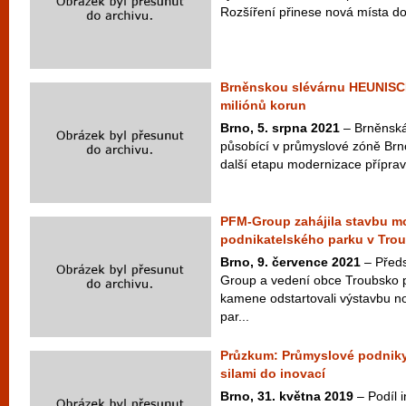
Rozšíření přinese nová místa do
Brněnskou slévárnu HEUNISC
miliónů korun
Brno, 5. srpna 2021
– Brněnsk
působící v průmyslové zóně Brn
další etapu modernizace příprav
PFM-Group zahájila stavbu m
podnikatelského parku v Tro
Brno, 9. července 2021
– Předs
Group a vedení obce Troubsko 
kamene odstartovali výstavbu n
par...
Průzkum: Průmyslové podniky s
silami do inovací
Brno, 31. května 2019
– Podíl 