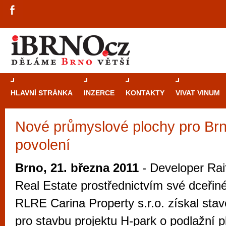
HLAVNÍ STRÁNKA
INZERCE
KONTAKTY
VIVAT VINUM
Nové průmyslové plochy pro Br
Průvodce
kasi
povolení
Brně: Od rulet
automaty
Brno, 21. března 2011
- Developer Rai
Brno je měs
Real Estate prostřednictvím své dceřiné
zajímavé p
RLRE Carina Property s.r.o. získal stav
restaurace, div
pro stavbu projektu H-park o podlažní 
Mimo jiné je ale také místem, kde si můžet