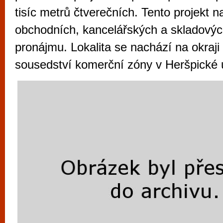
vyzkoušet různé kasinové hry. V neustál
tisíc metrů čtverečních. Tento projekt 
metropoli naleznete širokou nabídku her o
obchodních, kancelářských a skladovýc
po moderní automaty jak pro pravidelné n
pronájmu. Lokalita se nachází na okraji
příležitostné hráče. V...
sousedství komerční zóny v Heršpické u