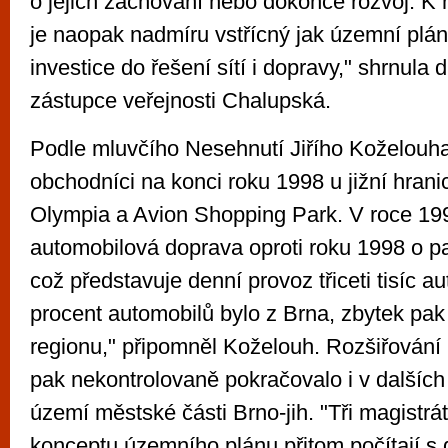
o jejich zachování nebo dokonce rozvoj. K
je naopak nadmíru vstřícný jak územní plán
investice do řešení sítí i dopravy," shrnula
zástupce veřejnosti Chalupská.
Podle mluvčího Nesehnutí Jiřího Koželouha
obchodníci na konci roku 1998 u jižní hran
Olympia a Avion Shopping Park. V roce 199
automobilová doprava oproti roku 1998 o p
což představuje denní provoz třiceti tisíc au
procent automobilů bylo z Brna, zbytek pak 
regionu," připomněl Koželouh. Rozšiřování
pak nekontrolovaně pokračovalo i v dalších 
území městské části Brno-jih. "Tři magistrát
konceptu územního plánu přitom počítají s 