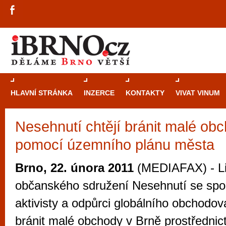
HLAVNÍ STRÁNKA
INZERCE
KONTAKTY
VIVAT VINUM
Nesehnutí chtějí bránit malé ob
Průvodce
kasi
pomocí územního plánu města
Brně: Od rulet
automaty
Brno, 22. února 2011
(MEDIAFAX) - Li
Brno je měs
občanského sdružení Nesehnutí se spol
zajímavé p
aktivisty a odpůrci globálního obchodov
restaurace, div
bránit malé obchody v Brně prostřednic
Mimo jiné je ale také místem, kde si můžet