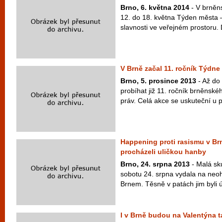
Brno, 6. května 2014
- V brněn
12. do 18. května Týden města 
slavnosti ve veřejném prostoru. 
V Brně začal 11. ročník Týdne
Brno, 5. prosince 2013
- Až do
probíhat již 11. ročník brněnské
práv. Celá akce se uskuteční u pří
Happening proti rasismu v Brn
procházeli uličkou hanby
Brno, 24. srpna 2013
- Malá sk
sobotu 24. srpna vydala na neo
Brnem. Těsně v patách jim byli úč
I v Brně budou na Valentýna ta