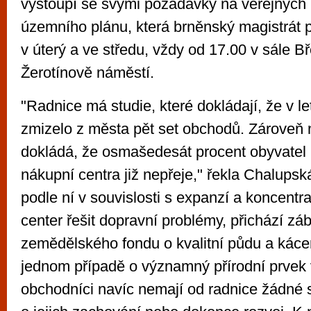
vystoupí se svými požadavky na veřejných
územního plánu, která brněnský magistrát 
v úterý a ve středu, vždy od 17.00 v sále B
Žerotínově náměstí.
"Radnice má studie, které dokládají, že v l
zmizelo z města pět set obchodů. Zároveň
dokládá, že osmašedesát procent obyvatel
nákupní centra již nepřeje," řekla Chalups
podle ní v souvislosti s expanzí a koncentr
center řešit dopravní problémy, přichází z
zemědělského fondu o kvalitní půdu a káce
jednom případě o významný přírodní prvek 
obchodníci navíc nemají od radnice žádné s