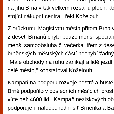
na jihu Brna v tak velkém rozsahu ploch, kter
stojící nákupní centra," řekl Koželouh.
Z průzkumu Magistrátu města přitom Brna v
z deseti Brňanů chybí pouze menší special
menší samoobsluha či večerka, třem z dese
brněnských městských částí nechybí žádný
"Malé obchody na rohu zanikají a lidé jezd
celé město," konstatoval Koželouh.
Kampaň na podporu rozvoje pestré a husté
Brně podpořilo v posledních měsících prost
více než 4600 lidí. Kampaň neziskových o
podporuje i maloobchodní síť Brněnka a B