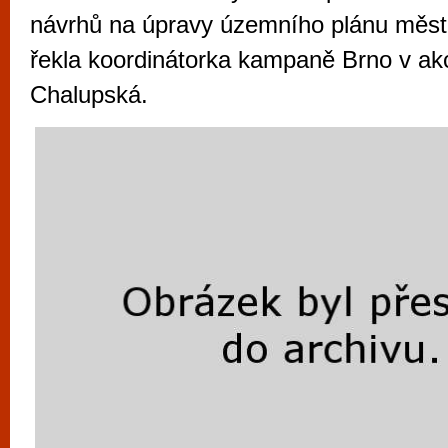
vyzkoušet různé kasinové hry. V neustál
návrhů na úpravy územního plánu města
metropoli naleznete širokou nabídku her o
řekla koordinátorka kampaně Brno v ak
po moderní automaty jak pro pravidelné n
Chalupská.
příležitostné hráče. V...