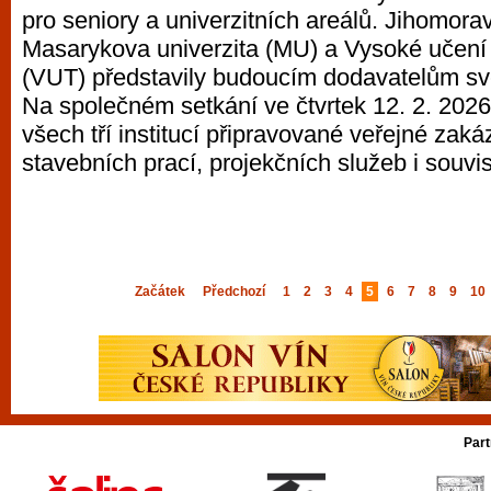
pro seniory a univerzitních areálů. Jihomorav
Masarykova univerzita (MU) a Vysoké učení 
(VUT) představily budoucím dodavatelům své
Na společném setkání ve čtvrtek 12. 2. 2026 p
všech tří institucí připravované veřejné zaká
stavebních prací, projekčních služeb i souvi
Začátek
Předchozí
1
2
3
4
5
6
7
8
9
10
Part