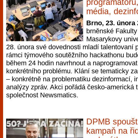
programátorů
média, dezinf
Brno, 23. února
brněnské Fakulty 
Masarykovy unive
28. února své dovednosti mladí talentovaní 
rámci týmového soutěžního hackathonu bude
během 24 hodin navrhnout a naprogramovat 
konkrétního problému. Klání se tematicky za
– konkrétně na problematiku dezinformací, 
analýzy zpráv. Akci pořádá česko-americká 
společnost Newsmatics.
DPMB spoušt
kampaň na ři