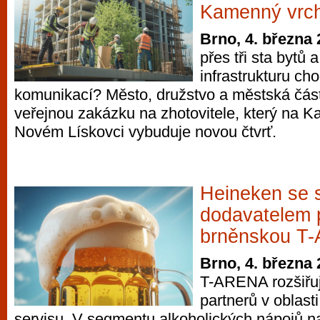
Kamenný vrch 
Brno, 4. března
přes tři sta bytů
infrastrukturu ch
komunikací? Město, družstvo a městská část
veřejnou zakázku na zhotovitele, který na 
Novém Lískovci vybuduje novou čtvrť.
Heineken se 
dodavatelem 
brněnskou T
Brno, 4. března
T-ARENA rozšiřuj
partnerů v oblast
servisu. V segmentu alkoholických nápojů n