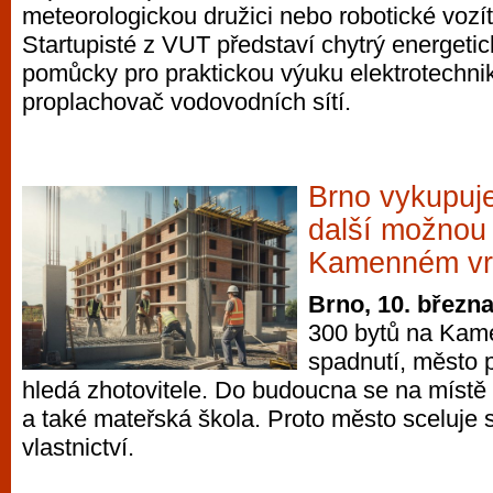
meteorologickou družici nebo robotické vozí
vyzkoušet různé kasinové hry. V neustál
Startupisté z VUT představí chytrý energet
metropoli naleznete širokou nabídku her o
pomůcky pro praktickou výuku elektrotechni
po moderní automaty jak pro pravidelné n
proplachovač vodovodních sítí.
příležitostné hráče. V...
Brno vykupuj
další možnou
Kamenném vr
Brno, 10. březn
300 bytů na Kam
spadnutí, město p
hledá zhotovitele. Do budoucna se na místě p
a také mateřská škola. Proto město sceluje
vlastnictví.