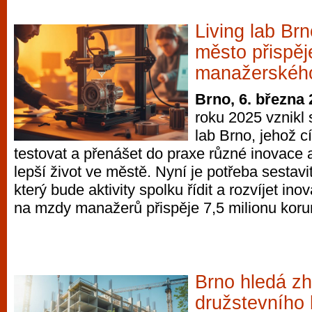
Living lab Brn
město přispěj
manažerskéh
Brno, 6. března
roku 2025 vznikl
lab Brno, jehož c
testovat a přenášet do praxe různé inovace 
lepší život ve městě. Nyní je potřeba sestav
který bude aktivity spolku řídit a rozvíjet ino
na mzdy manažerů přispěje 7,5 milionu korun
Brno hledá zh
družstevního 