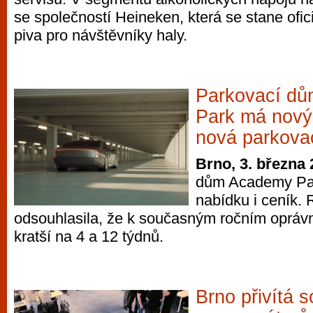
se společností Heineken, která se stane ofi
piva pro návštěvníky haly.
Parkovací d
Park má nový 
nová parkova
Brno, 3. března
dům Academy Park
nabídku i ceník.
odsouhlasila, že k současným ročním opráv
kratší na 4 a 12 týdnů.
Brno přivítá 