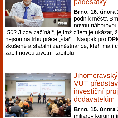
padesátky
Brno, 16. února
podnik města Br
novou náborovo
„50? Jízda začíná!“, jejímž cílem je ukázat, 
nejsou na trhu práce „staří“. Naopak pro DP
zkušené a stabilní zaměstnance, kteří mají 
začít novou životní kapitolu.
Jihomoravský
VUT představi
investiční pr
dodavatelům
Brno, 15. února
miliardy korun mí