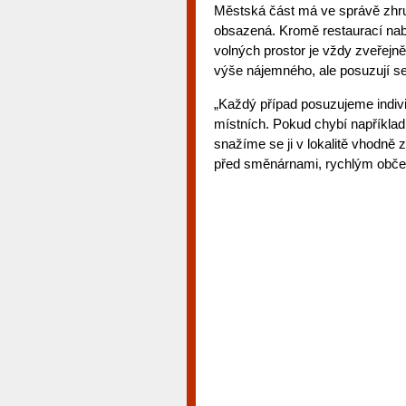
Městská část má ve správě zhrub
obsazená. Kromě restaurací nabí
volných prostor je vždy zveřejně
výše nájemného, ale posuzují se 
„Každý případ posuzujeme indiv
místních. Pokud chybí například v
snažíme se ji v lokalitě vhodně
před směnárnami, rychlým obče