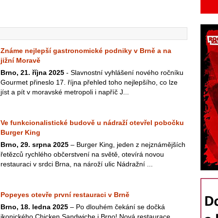
Známe nejlepší gastronomické podniky v Brně a na
jižní Moravě
Brno, 21. října 2025
- Slavnostní vyhlášení nového ročníku
Gourmet přineslo 17. října přehled toho nejlepšího, co lze
jíst a pít v moravské metropoli i napříč J...
Ve funkcionalistické budově u nádraží otevřel pobočku
Burger King
Brno, 29. srpna 2025
– Burger King, jeden z nejznámějších
řetězců rychlého občerstvení na světě, otevírá novou
restauraci v srdci Brna, na nároží ulic Nádražní ...
Popeyes otevře první restauraci v Brně
Brno, 18. ledna 2025
– Po dlouhém čekání se dočká
ikonického Chicken Sandwiche i Brno! Nová restaurace