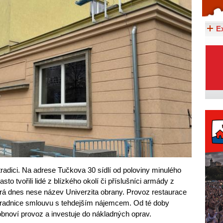
Celý článek...
E
radici. Na adrese Tučkova 30 sídlí od poloviny minulého
asto tvořili lidé z blízkého okolí či příslušníci armády z
rá dnes nese název Univerzita obrany. Provoz restaurace
a radnice smlouvu s tehdejším nájemcem. Od té doby
obnoví provoz a investuje do nákladných oprav.