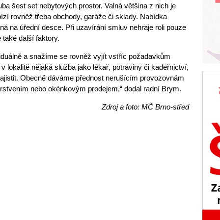
a šest set nebytových prostor. Valná většina z nich je
zí rovněž třeba obchody, garáže či sklady. Nabídka
ná na úřední desce. Při uzavírání smluv nehraje roli pouze
také další faktory.
iduálně a snažíme se rovněž vyjít vstříc požadavkům
 lokalitě nějaká služba jako lékař, potraviny či kadeřnictví,
 zajistit. Obecně dáváme přednost nerušícím provozovnám
rstvením nebo okénkovým prodejem,“ dodal radní Brym.
Zdroj a foto: MČ Brno-střed