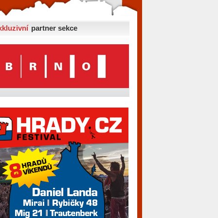
xkluzivní
partner sekce