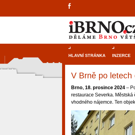
HLAVNÍ STRÁNKA
INZERCE
V Brně po letech
Brno, 18. prosince 2024
– Po
restaurace Severka. Městská č
vhodného nájemce. Ten objekt
návštěvníky, tak pro příležitostné h