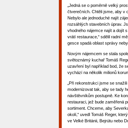
„Jedná se o poměrně velký pros
čtverečních. Chtěli jsme, aby v o
Nebylo ale jednoduché najít záje
rozsáhlých stavebních úprav. Js
vhodného nájemce najít a dojít s
vrátí restaurace,“ sdělil radní 
gesce spadá oblast správy neby
Novým nájemcem se stala společno
světoznámý kuchař Tomáš Reger.
uzavření byl například bod, že 
vychází na několik milionů korun
„Při rekonstrukci jsme se snaži
modernizovat tak, aby se tady ho
návštěvníkům postupně. Ke konci
restauraci, jež bude zaměřená p
sortiment. Chceme, aby Severka 
okolí,“ uvedl Tomáš Reger, který 
ve Velké Británii, Bejrútu nebo 