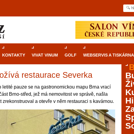
KONTAKTY
VIVAT VINUM
GOLF
WEBSERVIS A TISKÁRNA
B
 ožívá restaurace Severka
B
Průvodce
kasinovými hrami v Brně: Od
Ži
rulety po video automaty
 letité pauze se na gastronomickou mapu Brna vrací
Ku
ást Brno-střed, jež má nemovitost ve správě, našla
Brno je městem známým pro zajímavé památky, skvělé
Hi
 zrekonstruoval a otevře v něm restauraci s kavárnou.
restaurace, divadla a univerzity. Mimo jiné je ale také
Za
místem, kde si můžete legálně a bezpečně vyzkoušet
různé kasinové hry. V neustále kvetoucí moravské
S
metropoli naleznete širokou nabídku her od klasické
S
rulety až po moderní automaty jak pro pravidelné
ráče. V...