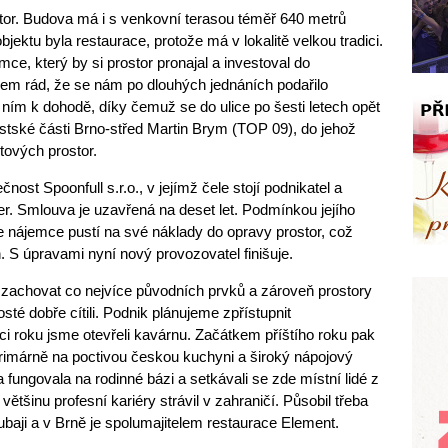
tor. Budova má i s venkovní terasou téměř 640 metrů
bjektu byla restaurace, protože má v lokalitě velkou tradici.
mce, který by si prostor pronajal a investoval do
em rád, že se nám po dlouhých jednáních podařilo
 ním k dohodě, díky čemuž se do ulice po šesti letech opět
městské části Brno-střed Martin Brym (TOP 09), do jehož
tových prostor.
st Spoonfull s.r.o., v jejímž čele stojí podnikatel a
 Smlouva je uzavřená na deset let. Podmínkou jejího
se nájemce pustí na své náklady do opravy prostor, což
. S úpravami nyní nový provozovatel finišuje.
li zachovat co nejvíce původních prvků a zároveň prostory
sté dobře cítili. Podnik plánujeme zpřístupnit
 roku jsme otevřeli kavárnu. Začátkem příštího roku pak
rimárně na poctivou českou kuchyni a široký nápojový
fungovala na rodinné bázi a setkávali se zde místní lidé z
většinu profesní kariéry strávil v zahraničí. Působil třeba
Dubaji a v Brně je spolumajitelem restaurace Element.