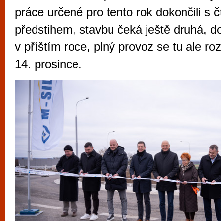
vyzkoušet různé kasinové hry. V neustál
práce určené pro tento rok dokončili s 
metropoli naleznete širokou nabídku her o
předstihem, stavbu čeká ještě druhá, 
po moderní automaty jak pro pravidelné n
v příštím roce, plný provoz se tu ale rozj
příležitostné hráče. V...
14. prosince.