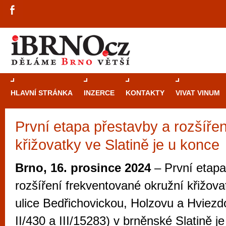
HLAVNÍ STRÁNKA
INZERCE
KONTAKTY
VIVAT VINUM
První etapa přestavby a rozšířen
Průvodce
kasi
křižovatky ve Slatině je u konce
Brně: Od rulet
automaty
Brno, 16. prosince 2024
– První etapa
Brno je měs
rozšíření frekventované okružní křižovat
zajímavé p
ulice Bedřichovickou, Holzovu a Hviezdo
restaurace, div
II/430 a III/15283) v brněnské Slatině je
Mimo jiné je ale také místem, kde si můžet