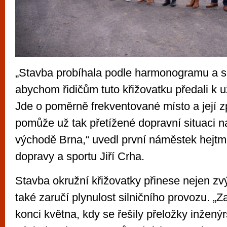
„Stavba probíhala podle harmonogramu a sn
abychom řidičům tuto křižovatku předali k u
Jde o poměrně frekventované místo a její 
pomůže už tak přetížené dopravní situaci n
východě Brna,“ uvedl první náměstek hejtm
dopravy a sportu Jiří Crha.
Stavba okružní křižovatky přinese nejen zvý
také zaručí plynulost silničního provozu. „Z
konci května, kdy se řešily přeložky inženýr