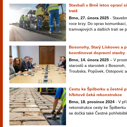
Stavbaři v Brně letos opraví s
tratě
Brno, 27. února 2025
- Stavebn
roce brzy. Do oprav komunikací,
tramvajových a dalších tratí se pu
Bosonohy, Starý Lískovec a p
koordinovat dopravní stavby
Brno, 14. února 2025
– V prosi
starostů a starostek z Bosonoh,
Troubska, Popůvek, Ostopovic a
Cestu ke Špilberku a čestné 
hřbitově čeká rekonstrukce
Brno, 18. prosince 2024
- V pří
rekonstrukce cesty ke Špilberku
se dočká také Čestné pohřebiště