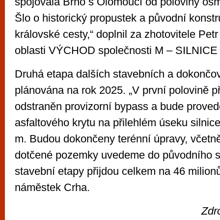
spojovala Brno s Olomoucí od poloviny osm
Šlo o historický propustek a původní konstr
královské cesty,“ doplnil za zhotovitele Petr
oblasti VÝCHOD společnosti M – SILNICE 
Druhá etapa dalších stavebních a dokončov
plánována na rok 2025. „V první polovině p
odstraněn provizorní bypass a bude prov
asfaltového krytu na přilehlém úseku silnice
m. Budou dokončeny terénní úpravy, včetně
dotčené pozemky uvedeme do původního s
stavební etapy přijdou celkem na 46 milionů
náměstek Crha.
Zdr