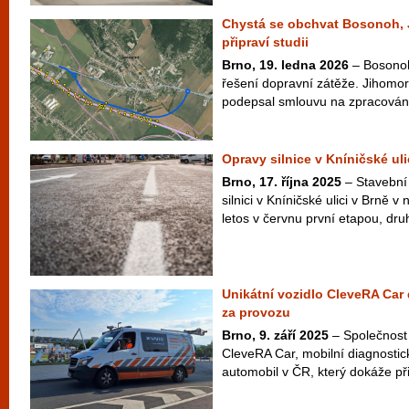
Chystá se obchvat Bosonoh, 
připraví studii
Brno, 19. ledna 2026
– Bosonohy
řešení dopravní zátěže. Jihomor
podepsal smlouvu na zpracování
Opravy silnice v Kníničské uli
Brno, 17. října 2025
– Stavební
silnici v Kníničské ulici v Brně v
letos v červnu první etapou, dru
Unikátní vozidlo CleveRA Ca
za provozu
Brno, 9. září 2025
– Společnost
CleveRA Car, mobilní diagnostick
automobil v ČR, který dokáže př