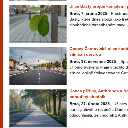
Ulice Bašty projde kompletn
Brno, 7. srpna 2025
- Prostrans
Bašty, které dnes slouží jako fr
dlouhodobě zanedbaném stavu. T
Opravy Černovické ulice končí,
silničáři otevřou
Brno, 17. července 2025
– Sprá
Jihomoravského kraje v těchto 
silnice v silně frekventované Čer
Konec pěšiny, Anthropos a No
pohodlný chodník
Brno, 27. února 2025
- Už brzy 
participativního rozpočtu Dáme
odsouhlasila, že chodník z Anth