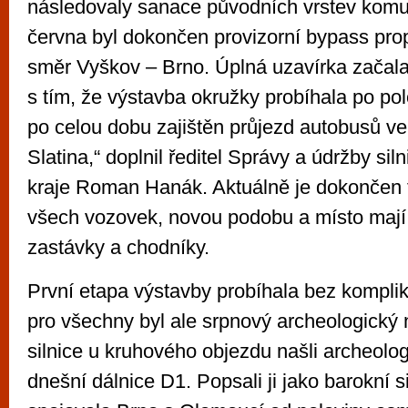
následovaly sanace původních vrstev kom
června byl dokončen provizorní bypass prop
směr Vyškov – Brno. Úplná uzavírka začal
s tím, že výstavba okružky probíhala po pol
po celou dobu zajištěn průjezd autobusů v
Slatina,“ doplnil ředitel Správy a údržby si
kraje Roman Hanák. Aktuálně je dokončen f
všech vozovek, novou podobu a místo mají
zastávky a chodníky.
První etapa výstavby probíhala bez kompli
pro všechny byl ale srpnový archeologický 
silnice u kruhového objezdu našli archeol
dnešní dálnice D1. Popsali ji jako barokní si