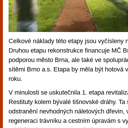
Celkové náklady této etapy jsou vyčísleny n
Druhou etapu rekonstrukce financuje MČ Br
podporou město Brna, ale také ve spoluprá
sítěmi Brno a.s. Etapa by měla být hotová v
roku.
V minulosti se uskutečnila 1. etapa revitali
Restituty kolem bývalé tišnovské dráhy. Ta 
odstranění nevhodných náletových dřevin,
regeneraci trávníku a cestním úpravám s 