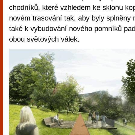
vyzkoušet různé kasinové hry. V neustál
chodníků, které vzhledem ke sklonu kop
metropoli naleznete širokou nabídku her o
novém trasování tak, aby byly splněny 
po moderní automaty jak pro pravidelné n
také k vybudování nového pomníků pa
příležitostné hráče. V...
obou světových válek.