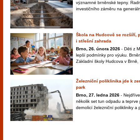
významné brněnské tepny. Radní 
investičního záměru na generáln
Škola na Hudcově se rozšíří,
i střešní zahrada
Brno, 26. února 2026
- Děti z 
lepší podmínky pro výuku. Brněnš
Základní školy Hudcova v Brně, k
Železniční poliklinika jde k ze
park
Brno, 27. ledna 2026
- Nejdříve
několik set tun odpadu a teprve
demolicí železniční polikliniky a p