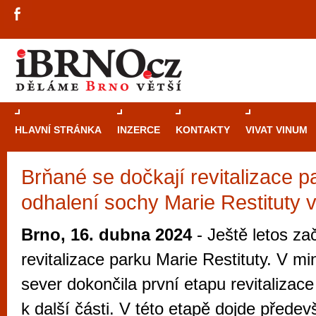
HLAVNÍ STRÁNKA
INZERCE
KONTAKTY
VIVAT VINUM
Brňané se dočkají revitalizace p
Průvodce
kasi
odhalení sochy Marie Restituty 
Brně: Od rulet
automaty
Brno, 16. dubna 2024
- Ještě letos z
Brno je měs
revitalizace parku Marie Restituty. V m
zajímavé p
sever dokončila první etapu revitalizace
restaurace, div
k další části. V této etapě dojde přede
Mimo jiné je ale také místem, kde si můžet