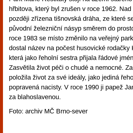
hřbitova, který byl zrušen v roce 1962. Nad
později zřízena tišnovská dráha, ze které 
původní železniční násyp směrem do prost
roce 1983 se místo změnilo na veřejný park
dostal název na počest husovické rodačky
která jako řeholní sestra přijala řádové jmé
Zasvětila život péči o chudé a nemocné. Z
položila život za své ideály, jako jediná řeh
popravená nacisty. V roce 1990 ji papež Jan 
za blahoslavenou.
Foto: archiv MČ Brno-sever