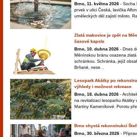
Brno, 11. května 2026
- Socha 
prvek v ulici Česká, lavička Alf
uměleckých děl zajistí město. Ra
Zlatá makovice je zpět na Mě
časové kapsle
Brno, 10. dubna 2026
- Dnes d
Měnínskou bránu osazena zlatá
schránkou. Schránka, jejíž obsah
Brňané, nese...
Lesopark Akátky po rekonstru
výhledy i možnost rekreace
Brno, 18. dubna 2026
- Archite
na revitalizaci lesoparku Akátk
Martiny Kameníkové. Porotu přes
Brno chystá rekonstrukci Štef
Brno, 30. března 2026
- Připrav