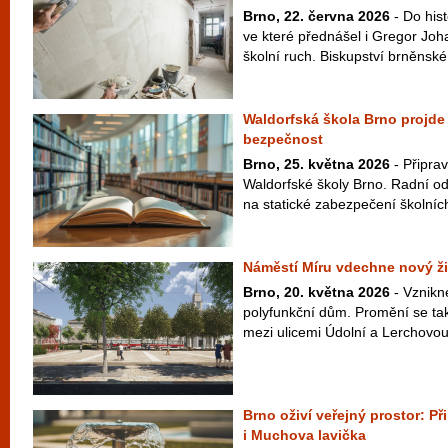
Brno, 22. června 2026
- Do his
ve které přednášel i Gregor Joh
školní ruch. Biskupství brněnské 
Waldorfská škola Brno projde o
bezpečnost
Brno, 25. května 2026
- Připrav
Waldorfské školy Brno. Radní ods
na statické zabezpečení školních 
Náměstí Míru vdechne nový ži
Brno, 20. května 2026
- Vznikn
polyfunkční dům. Promění se tak
mezi ulicemi Údolní a Lerchovou
Brno oživí veřejný prostor: P
i Muchova lavička