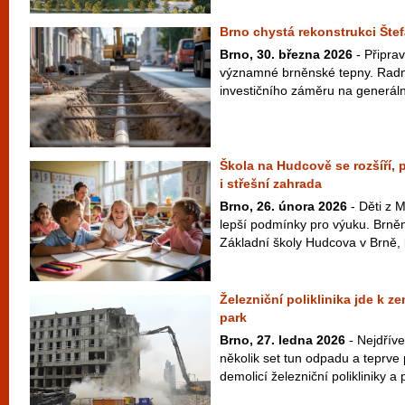
Brno chystá rekonstrukci Štef
Brno, 30. března 2026
- Připrav
významné brněnské tepny. Radní 
investičního záměru na generáln
Škola na Hudcově se rozšíří,
i střešní zahrada
Brno, 26. února 2026
- Děti z 
lepší podmínky pro výuku. Brněnš
Základní školy Hudcova v Brně, k
Železniční poliklinika jde k ze
park
Brno, 27. ledna 2026
- Nejdříve
několik set tun odpadu a teprve
demolicí železniční polikliniky a p