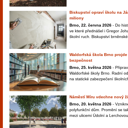
Biskupství opraví školu na Já
miliony
Brno, 22. června 2026
- Do his
ve které přednášel i Gregor Joh
školní ruch. Biskupství brněnské 
Waldorfská škola Brno projde o
bezpečnost
Brno, 25. května 2026
- Připrav
Waldorfské školy Brno. Radní ods
na statické zabezpečení školních 
Náměstí Míru vdechne nový ži
Brno, 20. května 2026
- Vznikn
polyfunkční dům. Promění se tak
mezi ulicemi Údolní a Lerchovou