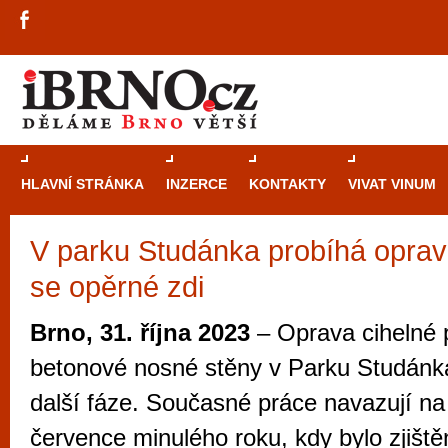
HLAVNÍ STRÁNKA
INZERCE
KONTAKTY
VIVAT VINUM
V parku Studánka probíhá oprava
Průvodce
kasi
se opěrné zdi
Brně: Od rulet
automaty
Brno, 31. října 2023
– Oprava cihelné p
Brno je měs
betonové nosné stěny v Parku Studánk
zajímavé p
další fáze. Současné práce navazují n
restaurace, div
července minulého roku, kdy bylo zjišt
Mimo jiné je ale také místem, kde si můžet