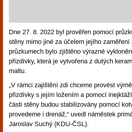
Dne 27. 8. 2022 byl prověřen pomocí průzk
stěny mimo jiné za účelem jejího zaměření a
průzkumech bylo zjištěno výrazné vyklonění
přizdívky, která je vytvořena z dutých kera
maltu.
„V rámci zajištění zdi chceme provést výmě
přizdívky s jejím ložením a pomocí inejktáž
části stěny budou stabilizovány pomocí ko
provedeme i drenáž,“ uvedl náměstek prim
Jaroslav Suchý (KDU-ČSL).