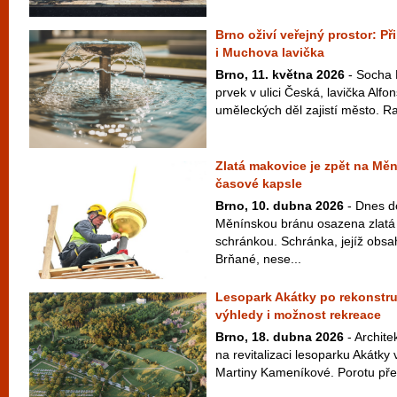
Brno oživí veřejný prostor: P
i Muchova lavička
Brno, 11. května 2026
- Socha 
prvek v ulici Česká, lavička Alf
uměleckých děl zajistí město. Ra
Zlatá makovice je zpět na Mě
časové kapsle
Brno, 10. dubna 2026
- Dnes d
Měnínskou bránu osazena zlatá
schránkou. Schránka, jejíž obsah
Brňané, nese...
Lesopark Akátky po rekonstru
výhledy i možnost rekreace
Brno, 18. dubna 2026
- Archite
na revitalizaci lesoparku Akátk
Martiny Kameníkové. Porotu přes