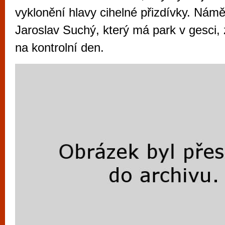
vyzkoušet různé kasinové hry. V neustál
vyklonění hlavy cihelné přizdívky. Nám
metropoli naleznete širokou nabídku her o
Jaroslav Suchý, který má park v gesci, 
po moderní automaty jak pro pravidelné n
na kontrolní den.
příležitostné hráče. V...