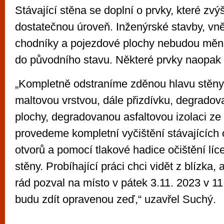
Stávající stěna se doplní o prvky, které zvýší
dostatečnou úroveň. Inženýrské stavby, vně
chodníky a pojezdové plochy nebudou měn
do původního stavu. Některé prvky naopak
„Kompletně odstraníme zděnou hlavu stěny
maltovou vrstvou, dále přizdívku, degrado
plochy, degradovanou asfaltovou izolaci ze
provedeme kompletní vyčištění stávajících
otvorů a pomocí tlakové hadice očištění líc
stěny. Probíhající práci chci vidět z blízka,
rád pozval na místo v pátek 3.11. 2023 v 11
budu zdít opravenou zeď,“ uzavřel Suchý.