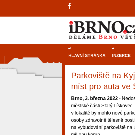
HLAVNÍ STRÁNKA
INZERCE
Parkoviště na K
míst pro auta ve
Brno, 3. března 2022
- Nedos
městské části Starý Lískovec
v lokalitě by mohlo nové parko
osoby zdravotně tělesně posti
na vybudování parkoviště na 
návštěvníky, tak pro příležitostné h
milionu korun.