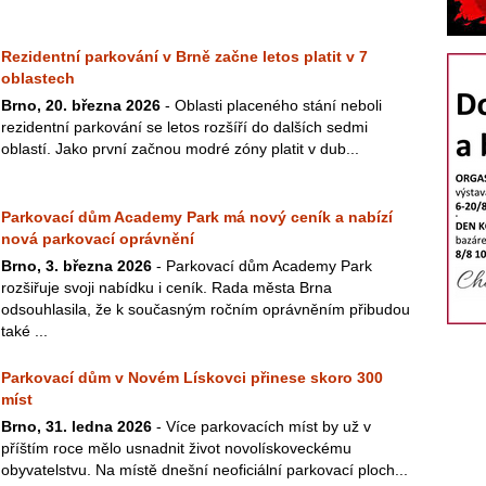
Rezidentní parkování v Brně začne letos platit v 7
oblastech
Brno, 20. března 2026
- Oblasti placeného stání neboli
rezidentní parkování se letos rozšíří do dalších sedmi
oblastí. Jako první začnou modré zóny platit v dub...
Parkovací dům Academy Park má nový ceník a nabízí
nová parkovací oprávnění
Brno, 3. března 2026
- Parkovací dům Academy Park
rozšiřuje svoji nabídku i ceník. Rada města Brna
odsouhlasila, že k současným ročním oprávněním přibudou
také ...
Parkovací dům v Novém Lískovci přinese skoro 300
míst
Brno, 31. ledna 2026
- Více parkovacích míst by už v
příštím roce mělo usnadnit život novolískoveckému
obyvatelstvu. Na místě dnešní neoficiální parkovací ploch...