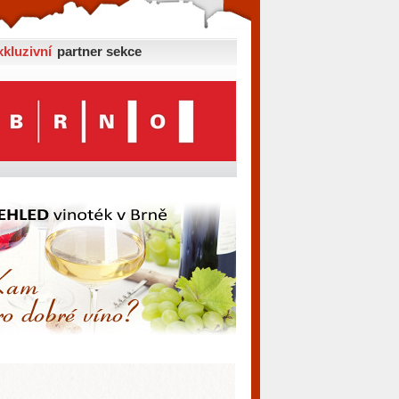
xkluzivní
partner sekce