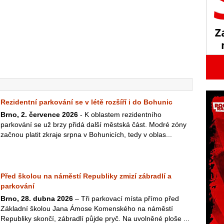
Rezidentní parkování se v létě rozšíří i do Bohunic
Brno, 2. července 2026
- K oblastem rezidentního
parkování se už brzy přidá další městská část. Modré zóny
začnou platit zkraje srpna v Bohunicích, tedy v oblas...
Před školou na náměstí Republiky zmizí zábradlí a
parkování
Brno, 28. dubna 2026
– Tři parkovací místa přímo před
Základní školou Jana Ámose Komenského na náměstí
Republiky skončí, zábradlí půjde pryč. Na uvolněné ploše ...