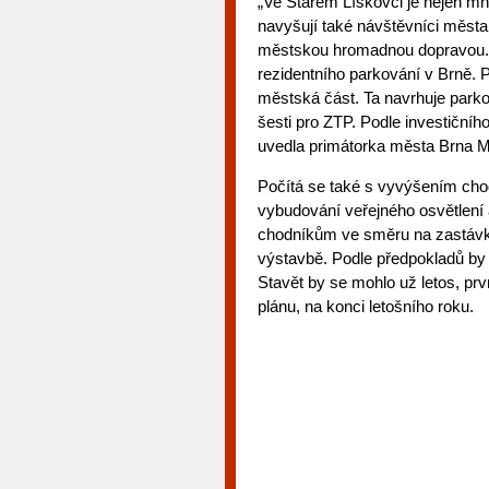
„Ve Starém Lískovci je nejen mn
navyšují také návštěvníci města, 
městskou hromadnou dopravou. Vl
rezidentního parkování v Brně. P
městská část. Ta navrhuje parko
šesti pro ZTP. Podle investičníh
uvedla primátorka města Brna 
Počítá se také s vyvýšením chod
vybudování veřejného osvětlení 
chodníkům ve směru na zastávk
výstavbě. Podle předpokladů by 
Stavět by se mohlo už letos, pr
plánu, na konci letošního roku.