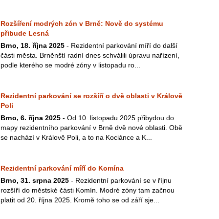
Rozšíření modrých zón v Brně: Nově do systému
přibude Lesná
Brno, 18. října 2025
- Rezidentní parkování míří do další
části města. Brněnští radní dnes schválili úpravu nařízení,
podle kterého se modré zóny v listopadu ro...
Rezidentní parkování se rozšíří o dvě oblasti v Králově
Poli
Brno, 6. října 2025
- Od 10. listopadu 2025 přibydou do
mapy rezidentního parkování v Brně dvě nové oblasti. Obě
se nachází v Králově Poli, a to na Kociánce a K...
Rezidentní parkování míří do Komína
Brno, 31. srpna 2025
- Rezidentní parkování se v říjnu
rozšíří do městské části Komín. Modré zóny tam začnou
platit od 20. října 2025. Kromě toho se od září sje...