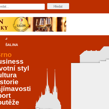
ŠALINA
rno
usiness
votní styl
ltura
storie
jímavosti
port
outěže