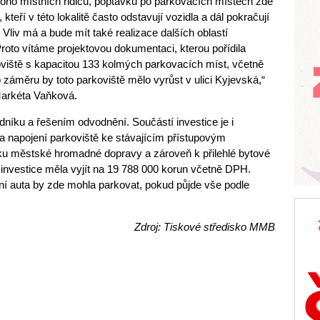
oho místních řidičů, poptávku po parkovacích místech zde
kteří v této lokalitě často odstavují vozidla a dál pokračují
iv má a bude mít také realizace dalších oblastí
roto vítáme projektovou dokumentaci, kterou pořídila
viště s kapacitou 133 kolmých parkovacích míst, včetně
o záměru by toto parkoviště mělo vyrůst v ulici Kyjevská,“
Markéta Vaňková.
níku a řešením odvodnění. Součástí investice je i
a napojení parkoviště ke stávajícím přístupovým
u městské hromadné dopravy a zároveň k přilehlé bytové
investice měla vyjít na 19 788 000 korun včetně DPH.
vní auta by zde mohla parkovat, pokud půjde vše podle
Zdroj: Tiskové středisko MMB