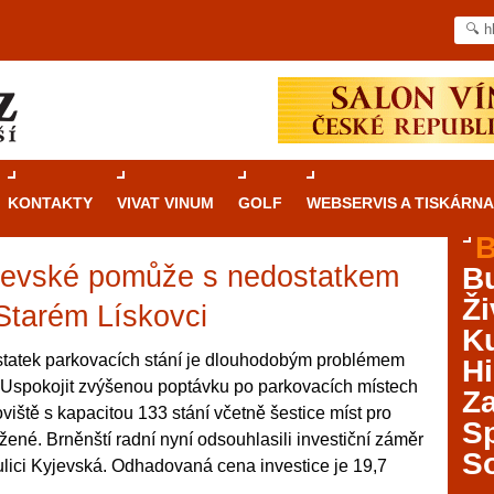
KONTAKTY
VIVAT VINUM
GOLF
WEBSERVIS A TISKÁRNA
B
yjevské pomůže s nedostatkem
B
Průvodce
kasinovými hrami v Brně: Od
Ži
rulety po video automaty
 Starém Lískovci
Ku
Brno je městem známým pro zajímavé památky, skvělé
tatek parkovacích stání je dlouhodobým problémem
Hi
restaurace, divadla a univerzity. Mimo jiné je ale také
. Uspokojit zvýšenou poptávku po parkovacích místech
Za
místem, kde si můžete legálně a bezpečně vyzkoušet
viště s kapacitou 133 stání včetně šestice míst pro
různé kasinové hry. V neustále kvetoucí moravské
S
žené. Brněnští radní nyní odsouhlasili investiční záměr
metropoli naleznete širokou nabídku her od klasické
S
ulici Kyjevská. Odhadovaná cena investice je 19,7
rulety až po moderní automaty jak pro pravidelné
ráče. V...