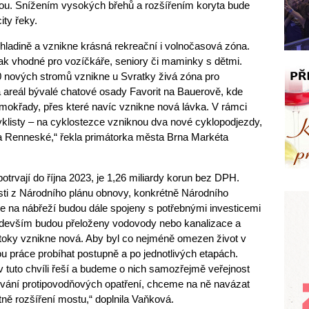
dou. Snížením vysokých břehů a rozšířením koryta bude
ty řeky.
 hladině a vznikne krásná rekreační i volnočasová zóna.
tak vhodné pro vozíčkáře, seniory či maminky s dětmi.
 nových stromů vznikne u Svratky živá zóna pro
ba areál bývalé chatové osady Favorit na Bauerově, kde
mokřady, přes které navíc vznikne nová lávka. V rámci
yklisty – na cyklostezce vzniknou dva nové cyklopodjezdy,
a Renneské,“ řekla primátorka města Brna Markéta
otrvají do října 2023, je 1,26 miliardy korun bez DPH.
sti z Národního plánu obnovy, konkrétně Národního
ce na nábřeží budou dále spojeny s potřebnými investicemi
Především budou přeloženy vodovody nebo kanalizace a
stoky vznikne nová. Aby byl co nejméně omezen život v
ou práce probíhat postupně a po jednotlivých etapách.
 tuto chvíli řeší a budeme o nich samozřejmě veřejnost
ování protipovodňových opatření, chceme na ně navázat
tně rozšíření mostu,“ doplnila Vaňková.