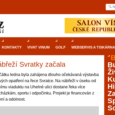
KONTAKTY
VIVAT VINUM
GOLF
WEBSERVIS A TISKÁRNA
B
břeží Svratky začala
B
Průvodce
kasinovými hrami v Brně: Od
Ži
rulety po video automaty
čátku ledna byla zahájena dlouho očekávaná výstavba
Ku
vých opatření na řece Svratce. Na nábřeží v úseku od
Brno je městem známým pro zajímavé památky, skvělé
Hi
nímu viaduktu na Uhelné ulici dostane řeka více
restaurace, divadla a univerzity. Mimo jiné je ale také
Za
cházkám, sportu i odpočinku. Projekt je financován z
místem, kde si můžete legálně a bezpečně vyzkoušet
různé kasinové hry. V neustále kvetoucí moravské
S
ní a odolnost.
metropoli naleznete širokou nabídku her od klasické
S
rulety až po moderní automaty jak pro pravidelné
ráče. V...