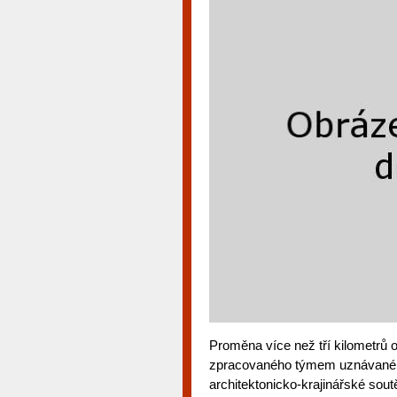
Proměna více než tří kilometrů 
zpracovaného týmem uznávaného a
architektonicko-krajinářské sou