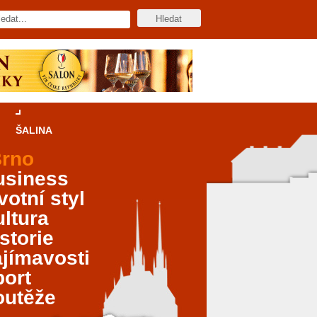
ŠALINA
rno
usiness
votní styl
ltura
storie
jímavosti
port
outěže