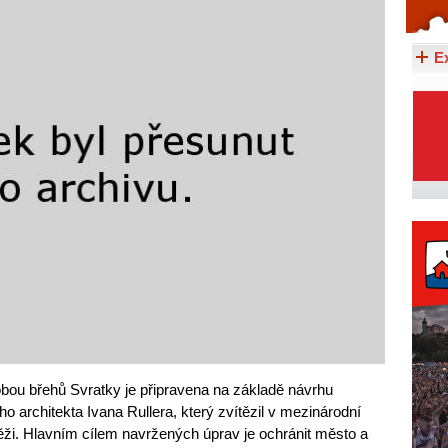
Celý článek...
E
obou břehů Svratky je připravena na základě návrhu
rchitekta Ivana Rullera, který zvítězil v mezinárodní
těži. Hlavním cílem navržených úprav je ochránit město a