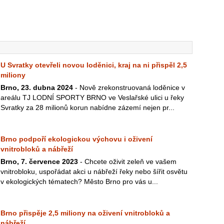
U Svratky otevřeli novou loděnici, kraj na ni přispěl 2,5
miliony
Brno, 23. dubna 2024
- Nově zrekonstruovaná loděnice v
areálu TJ LODNÍ SPORTY BRNO ve Veslařské ulici u řeky
Svratky za 28 milionů korun nabídne zázemí nejen pr...
Brno podpoří ekologickou výchovu i oživení
vnitrobloků a nábřeží
Brno, 7. července 2023
- Chcete oživit zeleň ve vašem
vnitrobloku, uspořádat akci u nábřeží řeky nebo šířit osvětu
v ekologických tématech? Město Brno pro vás u...
Brno přispěje 2,5 miliony na oživení vnitrobloků a
nábřeží