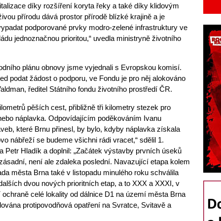
talizace díky rozšíření koryta řeky a také díky klidovým
vou přírodu dává prostor přírodě blízké krajině a je
vypadat podporované prvky modro-zelené infrastruktury ve
ádu jednoznačnou prioritou,“ uvedla ministryně životního
odního plánu obnovy jsme vyjednali s Evropskou komisí.
d podat žádost o podporu, ve Fondu je pro něj alokováno
Valdman, ředitel Státního fondu životního prostředí ČR.
ometrů pěších cest, přibližně tři kilometry stezek pro
y nebo náplavka. Odpovídajícím poděkováním Ivanu
veb, které Brnu přinesl, by bylo, kdyby náplavka získala
vo nábřeží se budeme všichni rádi vracet,“ sdělil 1.
Petr Hladík a doplnil: „Začátek výstavby prvních úseků
 zásadní, není ale zdaleka poslední. Navazující etapa kolem
ada města Brna také v listopadu minulého roku schválila
dalších dvou nových prioritních etap, a to XXX a XXXI, v
í ochraně celé lokality od dálnice D1 na území města Brna
ována protipovodňová opatření na Svratce, Svitavě a