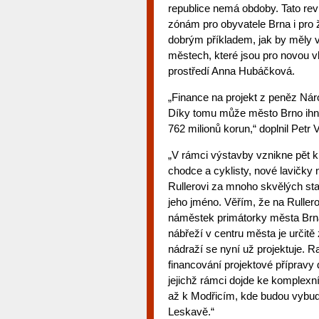
republice nemá obdoby. Tato revi
zónám pro obyvatele Brna i pro ži
dobrým příkladem, jak by měly 
městech, které jsou pro novou vl
prostředí Anna Hubáčková.
„Finance na projekt z peněz Nár
Díky tomu může město Brno ihne
762 milionů korun,“ doplnil Petr 
„V rámci výstavby vznikne pět kil
chodce a cyklisty, nové lavičk
Rullerovi za mnoho skvělých sta
jeho jméno. Věřím, že na Rullero
náměstek primátorky města Brna 
nábřeží v centru města je určitě
nádraží se nyní už projektuje. R
financování projektové přípravy 
jejichž rámci dojde ke komplexn
až k Modřicím, kde budou vybud
Leskavě.“