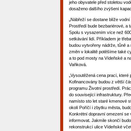
jeho obyvatele před stoletou vo
dosaženo dalšího zvýšení kapaci
„Nábřeží se dostane blíže vodní
Prostředí bude bezbariérové, a 
Spolu s vysazením více než 600
setkávání lidí. Příkladem je tře
budou vytvořeny nádrže, tůně a 
změn v lokalitě potěšíme také c
a to pod mosty na Vídeňské a n
Vaňková.
„Vysoutěžená cena prací, které p
Kofinancovány budou z větší čá
programu Životní prostředí. Prá
do související infrastruktury. 
namísto sto let staré kmenové 
okolí Poříčí i zbytku města, bud
Konkrétní dopravní omezení se v
informovat. Jakmile skončí bud
rekonstrukcí ulice Vídeňské vče