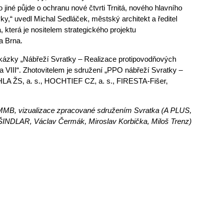
jiné půjde o ochranu nové čtvrti Trnitá, nového hlavního
vky,“ uvedl Michal Sedláček, městský architekt a ředitel
 která je nositelem strategického projektu
a Brna.
kázky „Nábřeží Svratky – Realizace protipovodňových
a VIII“. Zhotovitelem je sdružení „PPO nábřeží Svratky –
HLA ŽS, a. s., HOCHTIEF CZ, a. s., FIRESTA-Fišer,
 MMB, vizualizace zpracované sdružením Svratka (A PLUS,
ŠINDLAR, Václav Čermák, Miroslav Korbička, Miloš Trenz)