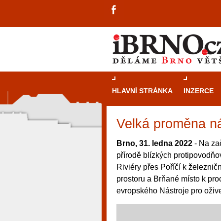
HLAVNÍ STRÁNKA
INZERCE
Velká proměna ná
Brno, 31. ledna 2022
- Na za
přírodě blízkých protipovodňo
Riviéry přes Poříčí k železnič
prostoru a Brňané místo k pro
evropského Nástroje pro ožive
návštěvníky, tak pro příležitostné h