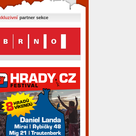
xkluzivní
partner sekce