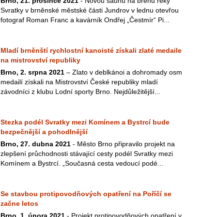
Brno, 21. prosince 2021
- Novou saunu na břehu řeky
Svratky v brněnské městské části Jundrov v lednu otevřou
fotograf Roman Franc a kavárník Ondřej „Čestmír“ Pi...
Mladí brněnští rychlostní kanoisté získali zlaté medaile
na mistrovství republiky
Brno, 2. srpna 2021
– Zlato v deblkánoi a dohromady osm
medailí získali na Mistrovství České republiky mladí
závodníci z klubu Lodní sporty Brno. Nejdůležitější...
Stezka podél Svratky mezi Komínem a Bystrcí bude
bezpečnější a pohodlnější
Brno, 27. dubna 2021
- Město Brno připravilo projekt na
zlepšení průchodnosti stávající cesty podél Svratky mezi
Komínem a Bystrcí. „Současná cesta vedoucí podé...
Se stavbou protipovodňových opatření na Poříčí se
začne letos
Brno, 1. února 2021
- Projekt protipovodňových opatření v