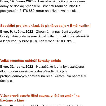
Brno, 14. února 2023
- Brněnská nábřeží i prostory mezi
domy se dočkají vylepšení. Brněnští radní souhlasili s
poskytnutím 2 476 880 korun na oživení vnitroblok...
Speciální projekt ukázal, že pitná voda je v Brně kvalitní
Brno, 9. května 2022
- Zkoumání a navržení zlepšení
kvality pitné vody ve městě bylo cílem projektu Za zdravější
a lepší vodu v Brně (PD). Ten v roce 2018 získa...
Velká proměna nábřeží Svratky začala
Brno, 31. ledna 2022
- Na začátku ledna byla zahájena
dlouho očekávaná výstavba přírodě blízkých
protipovodňových opatření na řece Svratce. Na nábřeží v
úseku o...
V Jundrově otevře říční sauna, v létě se změní na
kavárnu a kino