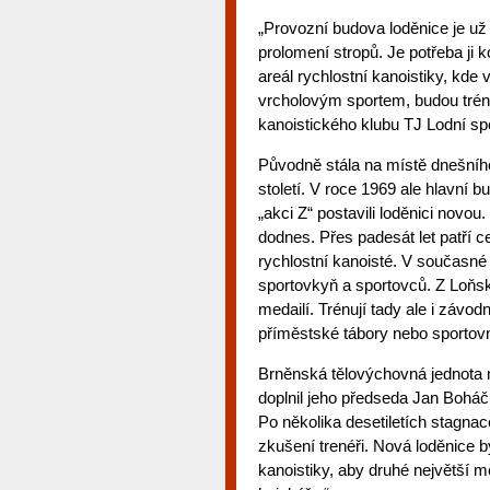
„Provozní budova loděnice je už
prolomení stropů. Je potřeba ji
areál rychlostní kanoistiky, kde 
vrcholovým sportem, budou trénov
kanoistického klubu TJ Lodní s
Původně stála na místě dnešního 
století. V roce 1969 ale hlavní
„akci Z“ postavili loděnici novo
dodnes. Přes padesát let patří c
rychlostní kanoisté. V současné
sportovkyň a sportovců. Z Loňs
medailí. Trénují tady ale i závod
příměstské tábory nebo sportovn
Brněnská tělovýchovná jednota 
doplnil jeho předseda Jan Boháč
Po několika desetiletích stagnac
zkušení trenéři. Nová loděnice b
kanoistiky, aby druhé největší 