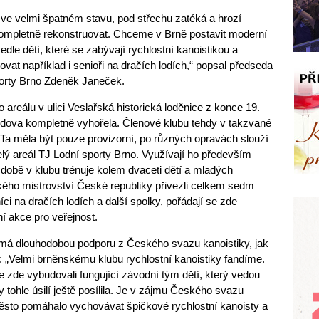
 ve velmi špatném stavu, pod střechu zatéká a hrozí
 kompletně rekonstruovat. Chceme v Brně postavit moderní
vedle dětí, které se zabývají rychlostní kanoistikou a
at například i senioři na dračích lodích,“ popsal předseda
porty Brno Zdeněk Janeček.
areálu v ulici Veslařská historická loděnice z konce 19.
 budova kompletně vyhořela. Členové klubu tehdy v takzvané
u. Ta měla být pouze provizorní, po různých opravách slouží
elý areál TJ Lodní sporty Brno. Využívají ho především
 době v klubu trénuje kolem dvaceti dětí a mladých
kého mistrovství České republiky přivezli celkem sedm
níci na dračích lodích a další spolky, pořádají se zde
í akce pro veřejnost.
má dlouhodobou podporu z Českého svazu kanoistiky, jak
: „Velmi brněnskému klubu rychlostní kanoistiky fandíme.
e zde vybudovali fungující závodní tým dětí, který vedou
y tohle úsilí ještě posílila. Je v zájmu Českého svazu
město pomáhalo vychovávat špičkové rychlostní kanoisty a