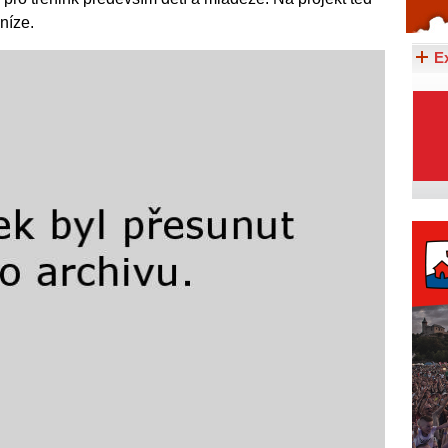
níze.
Celý článek...
E