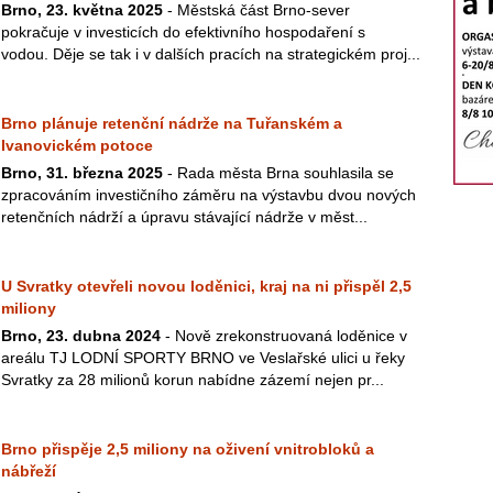
Brno, 23. května 2025
- Městská část Brno-sever
pokračuje v investicích do efektivního hospodaření s
vodou. Děje se tak i v dalších pracích na strategickém proj...
Brno plánuje retenční nádrže na Tuřanském a
Ivanovickém potoce
Brno, 31. března 2025
- Rada města Brna souhlasila se
zpracováním investičního záměru na výstavbu dvou nových
retenčních nádrží a úpravu stávající nádrže v měst...
U Svratky otevřeli novou loděnici, kraj na ni přispěl 2,5
miliony
Brno, 23. dubna 2024
- Nově zrekonstruovaná loděnice v
areálu TJ LODNÍ SPORTY BRNO ve Veslařské ulici u řeky
Svratky za 28 milionů korun nabídne zázemí nejen pr...
Brno přispěje 2,5 miliony na oživení vnitrobloků a
nábřeží