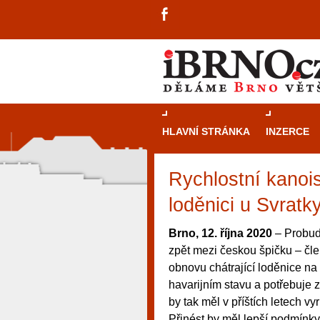
HLAVNÍ STRÁNKA
INZERCE
Rychlostní kanois
loděnici u Svratk
Brno, 12. října 2020
– Probudi
zpět mezi českou špičku – čle
obnovu chátrající loděnice na 
havarijním stavu a potřebuje
by tak měl v příštích letech vy
návštěvníky, tak pro příležitostné h
Přinést by měl lepší podmínky