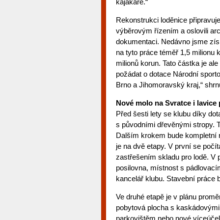
kajakáře.“
Rekonstrukci loděnice připravuje
výběrovým řízením a oslovili arch
dokumentaci. Nedávno jsme získa
na tyto práce téměř 1,5 milionu 
milionů korun. Tato částka je al
požádat o dotace Národní sporto
Brno a Jihomoravský kraj,“ shrn
Nové molo na Svratce i lavice
Před šesti lety se klubu díky dot
s původními dřevěnými stropy. T
Dalším krokem bude kompletní 
je na dvě etapy. V první se poč
zastřešením skladu pro lodě. V 
posilovna, místnost s pádlovací
kancelář klubu. Stavební práce b
Ve druhé etapě je v plánu promě
pobytová plocha s kaskádovými 
parkovištěm nebo nové víceúčelo