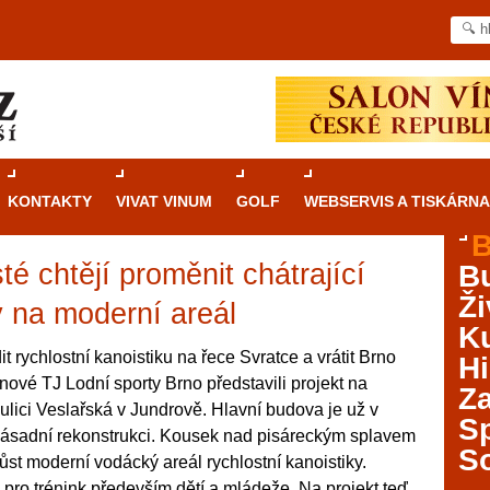
KONTAKTY
VIVAT VINUM
GOLF
WEBSERVIS A TISKÁRNA
B
té chtějí proměnit chátrající
B
Průvodce
kasinovými hrami v Brně: Od
Ži
rulety po video automaty
y na moderní areál
Ku
Brno je městem známým pro zajímavé památky, skvělé
t rychlostní kanoistiku na řece Svratce a vrátit Brno
Hi
restaurace, divadla a univerzity. Mimo jiné je ale také
nové TJ Lodní sporty Brno představili projekt na
Za
místem, kde si můžete legálně a bezpečně vyzkoušet
ulici Veslařská v Jundrově. Hlavní budova je už v
různé kasinové hry. V neustále kvetoucí moravské
S
 zásadní rekonstrukci. Kousek nad pisáreckým splavem
metropoli naleznete širokou nabídku her od klasické
S
růst moderní vodácký areál rychlostní kanoistiky.
rulety až po moderní automaty jak pro pravidelné
ráče. V...
 pro trénink především dětí a mládeže. Na projekt teď