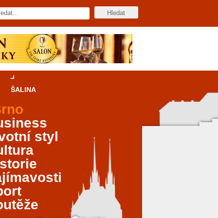
ŠALINA
rno
usiness
votní styl
ltura
storie
jímavosti
port
outěže