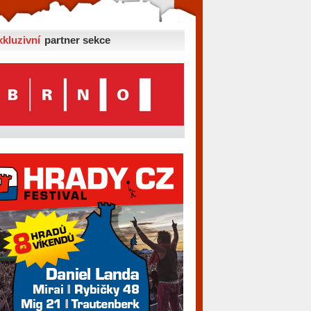
xkluzivní
partner sekce