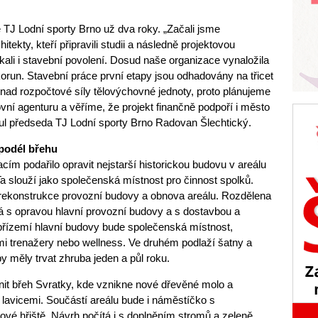
 TJ Lodní sporty Brno už dva roky. „Začali jsme
itekty, kteří připravili studii a následně projektovou
li i stavební povolení. Dosud naše organizace vynaložila
korun. Stavební práce první etapy jsou odhadovány na třicet
e nad rozpočtové síly tělovýchovné jednoty, proto plánujeme
vní agenturu a věříme, že projekt finančně podpoří i město
ul předseda TJ Lodní sporty Brno Radovan Šlechtický.
 podél břehu
acím podařilo opravit nejstarší historickou budovu v areálu
a slouží jako společenská místnost pro činnost spolků.
rekonstrukce provozní budovy a obnova areálu. Rozdělena
ítá s opravou hlavní provozní budovy a s dostavbou a
přízemí hlavní budovy bude společenská místnost,
mi trenažery nebo wellness. Ve druhém podlaží šatny a
y měly trvat zhruba jeden a půl roku.
nit břeh Svratky, kde vznikne nové dřevěné molo a
lavicemi. Součástí areálu bude i náměstíčko s
vé hřiště. Návrh počítá i s doplněním stromů a zeleně.