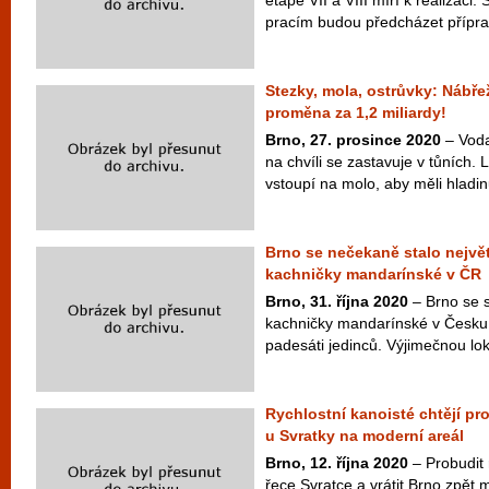
etapě VII a VIII míří k realizac
pracím budou předcházet příprav
Stezky, mola, ostrůvky: Nábřež
proměna za 1,2 miliardy!
Brno, 27. prosince 2020
– Voda
na chvíli se zastavuje v tůních. 
vstoupí na molo, aby měli hladin
Brno se nečekaně stalo nejvě
kachničky mandarínské v ČR
Brno, 31. října 2020
– Brno se s
kachničky mandarínské v Česku,
padesáti jedinců. Výjimečnou loka
Rychlostní kanoisté chtějí pro
u Svratky na moderní areál
Brno, 12. října 2020
– Probudit 
řece Svratce a vrátit Brno zpět 