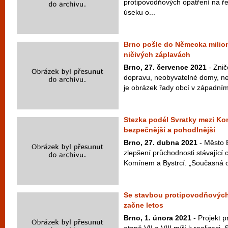
protipovodňových opatření na ře
úseku o...
Brno pošle do Německa milio
ničivých záplavách
Brno, 27. července 2021
- Znič
dopravu, neobyvatelné domy, ne
je obrázek řady obcí v západním
Stezka podél Svratky mezi Ko
bezpečnější a pohodlnější
Brno, 27. dubna 2021
- Město B
zlepšení průchodnosti stávající 
Komínem a Bystrcí. „Současná c
Se stavbou protipovodňových 
začne letos
Brno, 1. února 2021
- Projekt p