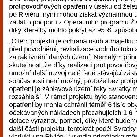
protipovodňových opatření v úseku od žele
po Riviéru, nyní mohou získat významnou 
žádat o podporu z Operačního programu Živ
díky které by mohlo pokrýt až 95 % způsobi
„Cílem projektu je ochrana osob a majetku
před povodněmi, revitalizace vodního toku 
zatraktivnění daných území. Nemalým příno
skutečnost, že díky realizaci protipovodňov
umožní další rozvoj celé řadě stávající zást
současnosti není možný, protože bez prot
opatření je záplavové území řeky Svratky
rozsáhlejší. V rámci projektu bylo stanoven
opatření by mohla ochránit téměř 6 tisíc ob
očekávaných nákladech přesahujících 1,6 mi
dotace výraznou pomocí, díky které budeme
další části projektu, tentokrát podél Svratk
viaduktu po Riviéru,“ uvedla primátorka mě