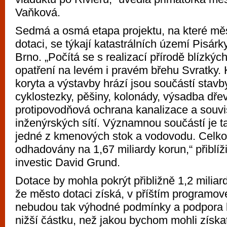
Vaňková.
Sedmá a osmá etapa projektu, na které mě
dotaci, se týkají katastrálních území Pisárky
Brno. „Počítá se s realizací přírodě blízký
opatření na levém i pravém břehu Svratky.
koryta a výstavby hrází jsou součástí stavb
cyklostezky, pěšiny, kolonády, výsadba dřev
protipovodňová ochrana kanalizace a souvis
inženýrských sítí. Významnou součástí je t
jedné z kmenových stok a vodovodu. Celko
odhadovány na 1,67 miliardy korun,“ přiblíži
investic David Grund.
Dotace by mohla pokrýt přibližně 1,2 miliar
že město dotaci získá, v příštím programov
nebudou tak výhodné podmínky a podpora b
nižší částku, než jakou bychom mohli získa