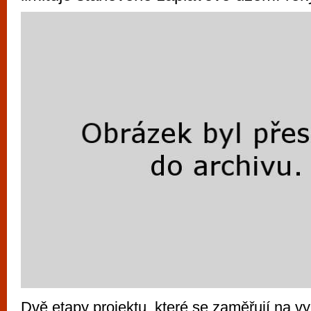
vyzkoušet různé kasinové hry. V neustál
metropoli naleznete širokou nabídku her o
po moderní automaty jak pro pravidelné n
příležitostné hráče. V...
Dvě etapy projektu, které se zaměřují na v