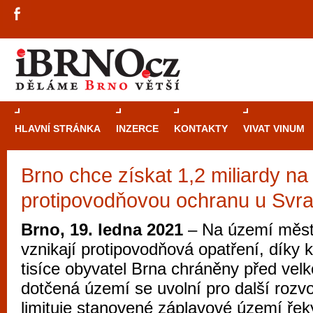
HLAVNÍ STRÁNKA
INZERCE
KONTAKTY
VIVAT VINUM
Brno chce získat 1,2 miliardy na
Průvodce
kasi
protipovodňovou ochranu u Svra
Brně: Od rulet
automaty
Brno, 19. ledna 2021
– Na území měst
vznikají protipovodňová opatření, díky
Brno je měs
tisíce obyvatel Brna chráněny před vel
zajímavé p
dotčená území se uvolní pro další rozv
restaurace, div
limituje stanovené záplavové území řek
Mimo jiné je ale také místem, kde si můžet