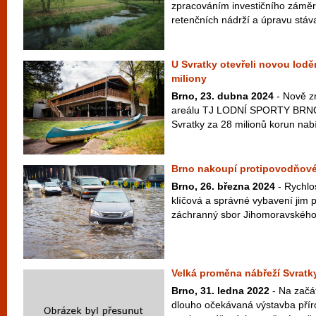
zpracováním investičního zámě
retenčních nádrží a úpravu stáva
U Svratky otevřeli novou loděni
miliony
Brno, 23. dubna 2024
- Nově z
areálu TJ LODNÍ SPORTY BRNO v
Svratky za 28 milionů korun nab
Brno nakoupí protipovodňové
Brno, 26. března 2024
- Rychlo
klíčová a správné vybavení jim
záchranný sbor Jihomoravského kr
Velká proměna nábřeží Svratk
Brno, 31. ledna 2022
- Na začá
dlouho očekávaná výstavba přír