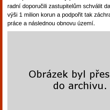
vyzkoušet různé kasinové hry. V neustál
radní doporučili zastupitelům schválit 
metropoli naleznete širokou nabídku her o
výši 1 milion korun a podpořit tak záchr
po moderní automaty jak pro pravidelné n
práce a následnou obnovu území.
příležitostné hráče. V...