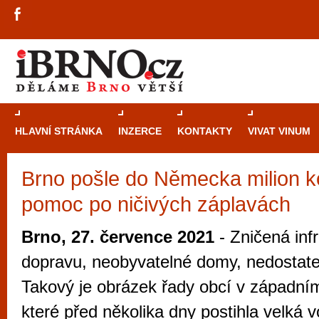
HLAVNÍ STRÁNKA
INZERCE
KONTAKTY
VIVAT VINUM
Brno pošle do Německa milion k
Průvodce
kasi
pomoc po ničivých záplavách
Brně: Od rulet
automaty
Brno, 27. července 2021
- Zničená infr
Brno je měs
dopravu, neobyvatelné domy, nedostate
zajímavé p
Takový je obrázek řady obcí v západn
restaurace, div
které před několika dny postihla velká 
Mimo jiné je ale také místem, kde si můžet