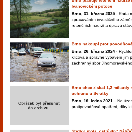
Brno plánuje retenční nádrže
Ivanovickém potoce
Brno, 31. března 2025
- Rada m
zpracováním investičního zámě
retenčních nádrží a úpravu stáva
Brno nakoupí protipovodňové
Brno, 26. března 2024
- Rychlo
klíčová a správné vybavení jim
záchranný sbor Jihomoravského kr
Brno chce získat 1,2 miliard
ochranu u Svratky
Brno, 19. ledna 2021
– Na územ
protipovodňová opatření, díky kt
Stezky, mola, ostrůvky: Nábřež