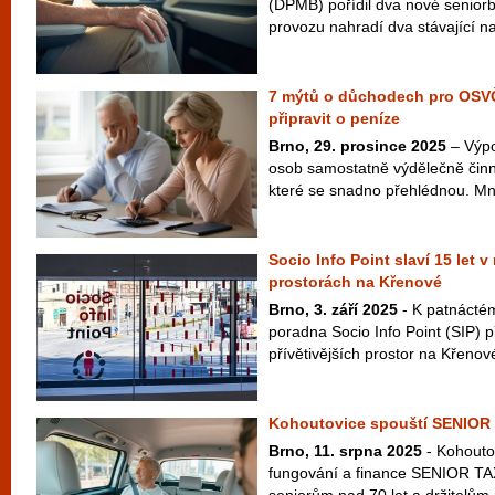
(DPMB) pořídil dva nové seniorb
provozu nahradí dva stávající naf
7 mýtů o důchodech pro OSVČ
připravit o peníze
Brno, 29. prosince 2025
– Výp
osob samostatně výdělečně čin
které se snadno přehlédnou. Mn
Socio Info Point slaví 15 let 
prostorách na Křenové
Brno, 3. září 2025
- K patnáctém
poradna Socio Info Point (SIP) 
přívětivějších prostor na Křenov
Kohoutovice spouští SENIOR
Brno, 11. srpna 2025
- Kohoutov
fungování a finance SENIOR TAXI