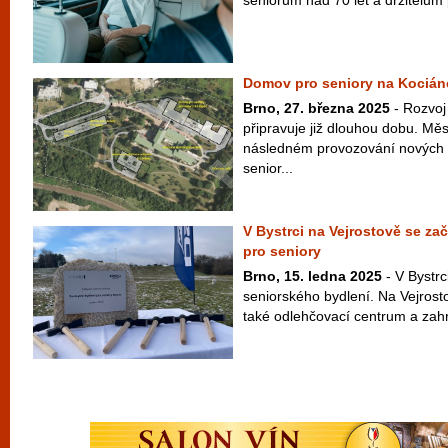
seniorům nad 70 let a držitelům
Domov pro seniory na Kociánc
Brno, 27. března 2025
- Rozvoj
připravuje již dlouhou dobu. Měs
následném provozování nových 
senior...
V Bystrci na Vejrostově se z
pro seniory
Brno, 15. ledna 2025
- V Bystrc
seniorského bydlení. Na Vejrost
také odlehčovací centrum a zahr