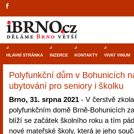
HLAVNÍ STRÁNKA
INZERCE
KONTAKTY
VIVAT VINUM
Polyfunkční dům v Bohunicích n
Průvodce
kasi
ubytování pro seniory i školku
Brně: Od rulet
automaty
Brno, 31. srpna 2021
- V čerstvě zko
Brno je měs
polyfunkčním domě Brně-Bohunicích za
zajímavé p
blíží se začátek školního roku a tím pá
restaurace, div
nové mateřské školy, která je jeho souč
Mimo jiné je ale také místem, kde si můžet