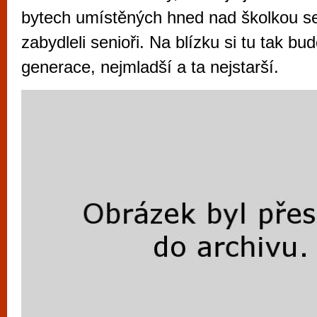
vyzkoušet různé kasinové hry. V neustál
bytech umístěných hned nad školkou se
metropoli naleznete širokou nabídku her o
zabydleli senioři. Na blízku si tu tak bu
po moderní automaty jak pro pravidelné n
generace, nejmladší a ta nejstarší.
příležitostné hráče. V...