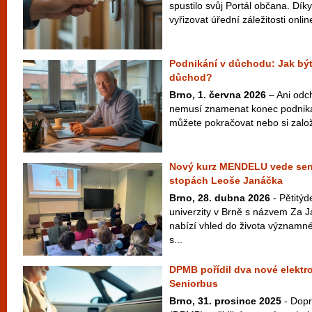
spustilo svůj Portál občana. Dík
vyřizovat úřední záležitosti onlin
Podnikání v důchodu: Jak být
důchod?
Brno, 1. června 2026
– Ani odc
nemusí znamenat konec podnikání
můžete pokračovat nebo si založi
Nový kurz MENDELU vede seni
stopách Leoše Janáčka
Brno, 28. dubna 2026
- Pětitý
univerzity v Brně s názvem Za
nabízí vhled do života významn
s...
DPMB pořídil dva nové elektr
Seniorbus
Brno, 31. prosince 2025
- Dopr