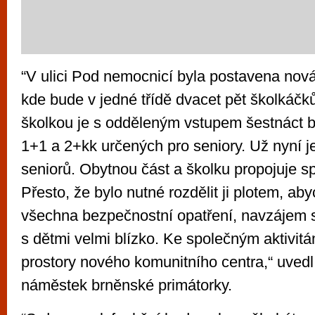
“V ulici Pod nemocnicí byla postavena nov
kde bude v jedné třídě dvacet pět školkáč
školkou je s odděleným vstupem šestnáct by
1+1 a 2+kk určených pro seniory. Už nyní j
seniorů. Obytnou část a školku propojuje s
Přesto, že bylo nutné rozdělit ji plotem, ab
všechna bezpečnostní opatření, navzájem s
s dětmi velmi blízko. Ke společným aktivitá
prostory nového komunitního centra,“ uvedl 
náměstek brněnské primátorky.