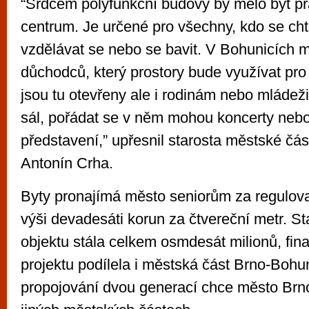
“Srdcem polyfunkční budovy by mělo být p
centrum. Je určené pro všechny, kdo se chtě
vzdělávat se nebo se bavit. V Bohunicích 
důchodců, který prostory bude využívat pro
jsou tu otevřeny ale i rodinám nebo mládeži.
sál, pořádat se v něm mohou koncerty nebo
představení,” upřesnil starosta městské čá
Antonín Crha.
Byty pronajímá město seniorům za regulo
výši devadesáti korun za čtvereční metr. S
objektu stála celkem osmdesát milionů, fin
projektu podílela i městská část Brno-Bohu
propojování dvou generací chce město Brno