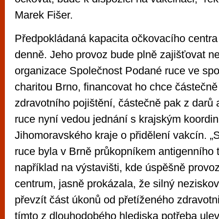
Marek Fišer.
Předpokládaná kapacita očkovacího centra j
denně. Jeho provoz bude plně zajišťovat n
organizace Společnost Podané ruce ve spol
charitou Brno, financovat ho chce částečně
zdravotního pojištění, částečně pak z darů
ruce nyní vedou jednání s krajským koordi
Jihomoravského kraje o přidělení vakcín. 
ruce byla v Brně průkopníkem antigenního 
například na výstavišti, kde úspěšně provoz
centrum, jasně prokázala, že silný nezisko
převzít část úkonů od přetíženého zdravotni
tímto z dlouhodobého hlediska potřeba ulevi