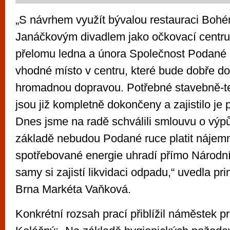
„S návrhem využít bývalou restauraci Boh
Janáčkovým divadlem jako očkovací centru
přelomu ledna a února Společnost Podané 
vhodné místo v centru, které bude dobře 
hromadnou dopravou. Potřebné stavebně-t
jsou již kompletně dokončeny a zajistilo je
Dnes jsme na radě schválili smlouvu o výpů
základě nebudou Podané ruce platit nájem
spotřebované energie uhradí přímo Národn
samy si zajistí likvidaci odpadu,“ uvedla p
Brna Markéta Vaňková.
Konkrétní rozsah prací přiblížil náměstek 