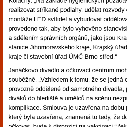
Koláčný: „Na základě hygienických požada
realizovat stříkané podlahy, udělat rozvody 
montáže LED svítidel a vybudovat oddělova
provedeno tak, aby bylo vyhověno stanovi
a sdělením správních orgánů, jako jsou Kra
stanice Jihomoravského kraje, Krajský úř
kraje či stavební úřad ÚMČ Brno-střed.“
Janáčkovo divadlo a očkovací centrum moh
souběžně. „Vzhledem k tomu, že se jedná o
provozně oddělené od samotného divadla, 
diváků do hlediště a umělců na scénu nez
komplikace. Smlouva je uzavřena na dobu p
který byla uzavřena, znamená to tedy, že 
očkovat, bude k dispozici na vakcinaci,“ řekl