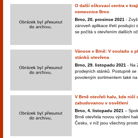
O další očkovací centra v kraj
nemocnice Brno
Brno, 20. prosince 2021
- Zvyš
zároveň aplikace třetí posilujíc
se počítá s otevřením dalších oč
Vánoce v Brně: V souladu s p
stánků otevřena
Brno, 29. listopadu 2021
- Na 
prodejních stánků. Postupně se z
povoleným sortimentem také na 
V Brně otevřeli halu, kde ničí
zabudovanou v osvětlení
Brno, 4. listopadu 2021
– Spole
Brně otevřela novou výrobní hal
Česku, v níž jsou všechny prost