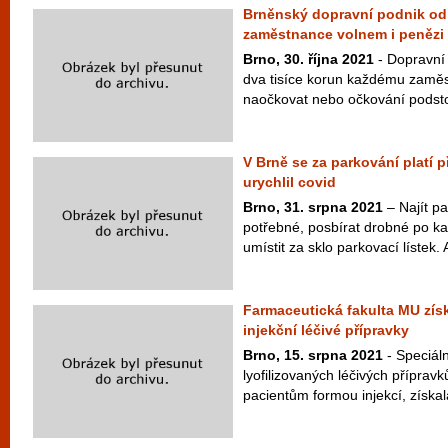
Brněnský dopravní podnik o
zaměstnance volnem i penězi
Brno, 30. října 2021
- Dopravní 
dva tisíce korun každému zaměst
naočkovat nebo očkování podsto
V Brně se za parkování platí 
urychlil covid
Brno, 31. srpna 2021
– Najít pa
potřebné, posbírat drobné po ka
umístit za sklo parkovací lístek. 
Farmaceutická fakulta MU získ
injekční léčivé přípravky
Brno, 15. srpna 2021
- Speciáln
lyofilizovaných léčivých přípravk
pacientům formou injekcí, získala