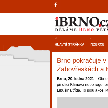
HLAVNÍ STRÁNKA
INZERCE
Brno pokračuje v 
Žabovřeskách a 
Brno, 20. ledna 2021
– Obnov
při ulici Klímova nebo regener
Libušina třída. To jsou akce, 
návštěvníky, tak pro příležitostné h