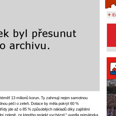
Celý článek...
E
a téměř 13 milionů korun. Ty zahrnují nejen samotnou
slednou péči o zeleň. Dotace by měla pokrýt 60 %
třídy jde až o 85 % způsobilých nákladů díky zajištění
í zeleně, ze kterého projekt vycházel,“ uvedla primátorka