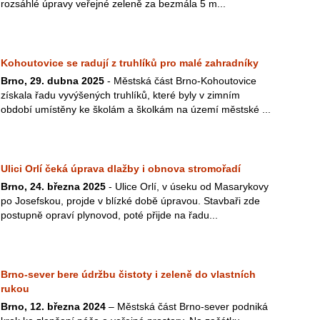
rozsáhlé úpravy veřejné zeleně za bezmála 5 m...
Kohoutovice se radují z truhlíků pro malé zahradníky
Brno, 29. dubna 2025
- Městská část Brno-Kohoutovice
získala řadu vyvýšených truhlíků, které byly v zimním
období umístěny ke školám a školkám na území městské ...
Ulici Orlí čeká úprava dlažby i obnova stromořadí
Brno, 24. března 2025
- Ulice Orlí, v úseku od Masarykovy
po Josefskou, projde v blízké době úpravou. Stavbaři zde
postupně opraví plynovod, poté přijde na řadu...
Brno-sever bere údržbu čistoty i zeleně do vlastních
rukou
Brno, 12. března 2024
– Městská část Brno-sever podniká