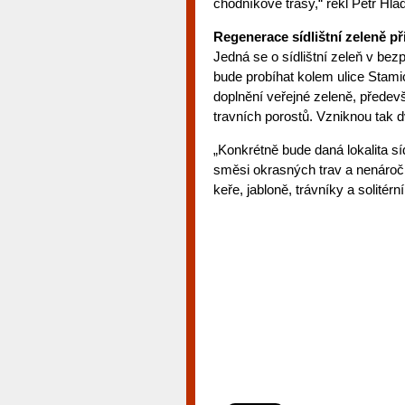
chodníkové trasy,“ řekl Petr Hlad
Regenerace sídlištní zeleně při
Jedná se o sídlištní zeleň v bezp
bude probíhat kolem ulice Stami
doplnění veřejné zeleně, předev
travních porostů. Vzniknou tak 
„Konkrétně bude daná lokalita sídl
směsi okrasných trav a nenáročné 
keře, jabloně, trávníky a solitérn