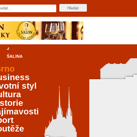
ŠALINA
rno
usiness
votní styl
ltura
storie
jímavosti
port
outěže