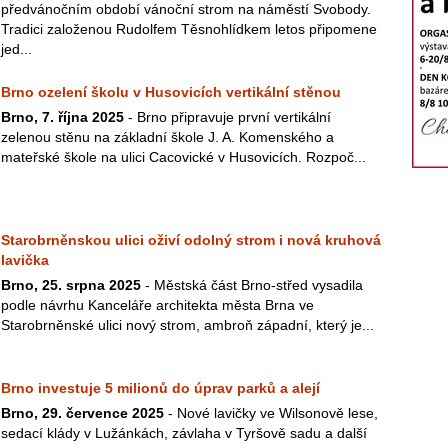
předvánočním období vánoční strom na náměstí Svobody.
Tradici založenou Rudolfem Těsnohlídkem letos připomene
jed...
Brno ozelení školu v Husovicích vertikální stěnou
Brno, 7. října 2025
- Brno připravuje první vertikální
zelenou stěnu na základní škole J. A. Komenského a
mateřské škole na ulici Cacovické v Husovicích. Rozpoč...
Starobrněnskou ulici oživí odolný strom i nová kruhová
lavička
Brno, 25. srpna 2025
- Městská část Brno-střed vysadila
podle návrhu Kanceláře architekta města Brna ve
Starobrněnské ulici nový strom, ambroň západní, který je...
Brno investuje 5 milionů do úprav parků a alejí
Brno, 29. července 2025
- Nové lavičky ve Wilsonově lese,
sedací klády v Lužánkách, závlaha v Tyršově sadu a další