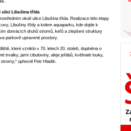
ík.
 ulici Libušina třída
rostředním okolí ulice Libušina třída. Realizace této etapy
covy, Libušiny třídy a kolem aquaparku, kde dojde k
ším domácích druhů stromů, keřů a zlepšení struktury
dva parkově upravené prostory.
iště, které vzniklo v 70. letech 20. století, doplněna o
trvalky, jarní cibuloviny, aleje jeřábů, květnaté louky,
í stromy,“ upřesnil Petr Hladík.