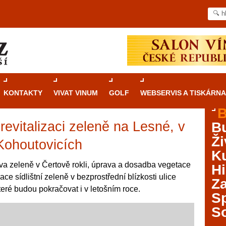
KONTAKTY
VIVAT VINUM
GOLF
WEBSERVIS A TISKÁRNA
B
revitalizaci zeleně na Lesné, v
B
Průvodce
kasinovými hrami v Brně: Od
Ži
rulety po video automaty
Kohoutovicích
Ku
Brno je městem známým pro zajímavé památky, skvělé
a zeleně v Čertově rokli, úprava a dosadba vegetace
Hi
restaurace, divadla a univerzity. Mimo jiné je ale také
ace sídlištní zeleně v bezprostřední blízkosti ulice
Za
místem, kde si můžete legálně a bezpečně vyzkoušet
které budou pokračovat i v letošním roce.
různé kasinové hry. V neustále kvetoucí moravské
S
metropoli naleznete širokou nabídku her od klasické
S
rulety až po moderní automaty jak pro pravidelné
ráče. V...