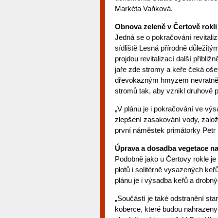
Markéta Vaňková.
Obnova zeleně v Čertově rokli
Jedná se o pokračování revitali
sídliště Lesná přírodně důležit
projdou revitalizací další přibli
jaře zde stromy a keře čeká oš
dřevokazným hmyzem nevratně 
stromů tak, aby vznikl druhově p
„V plánu je i pokračování ve vý
zlepšení zasakování vody, založe
první náměstek primátorky Petr 
Úprava a dosadba vegetace na 
Podobně jako u Čertovy rokle je
plotů i solitérně vysazených keř
plánu je i výsadba keřů a drobný
„Součástí je také odstranění sta
koberce, které budou nahrazeny