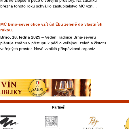
krok ke zlepšení péče o veřejné prostory. Na začátku
března tohoto roku schválilo zastupitelstvo MČ vzni...
MČ Brno-sever chce vzít údržbu zeleně do vlastních
rukou.
Brno, 18. ledna 2025
– Vedení radnice Brna-severu
plánuje změnu v přístupu k péči o veřejnou zeleň a čistotu
veřejných prostor. Nově vzniklá příspěvková organiz...
Partneři