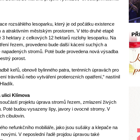
zace rozsáhlého lesoparku, který je od počátku existence
ým a atraktivním městským prostorem. V této druhé etapě
žně 3 hektary z celkových 12 hektarů rozlohy lesoparku. Na
etření řezem, provedeno bude další kácení suchých a
napadených stromů. Poté bude provedena nová výsadba
estrý porost.
sadbě keřů, obnově bylinného patra, terénních úpravách pro
ní trávníků nebo vytváření protierozních opatření,“ nastínil
Hladík.
ulici Klímova
 součástí projektu úprava stromů řezem, zmlazení živých
ů. Poté budou vysazeny lípy, javory i ovocné stromy. V
ch cibulovin.
rého nefunkčního mobiliáře, jako jsou sušáky a klepače na
 novými. V neposlední řadě projdou úpravou také