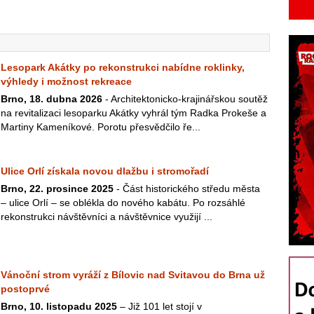
Lesopark Akátky po rekonstrukci nabídne roklinky,
výhledy i možnost rekreace
Brno, 18. dubna 2026
- Architektonicko-krajinářskou soutěž
na revitalizaci lesoparku Akátky vyhrál tým Radka Prokeše a
Martiny Kameníkové. Porotu přesvědčilo ře...
Ulice Orlí získala novou dlažbu i stromořadí
Brno, 22. prosince 2025
- Část historického středu města
– ulice Orlí – se oblékla do nového kabátu. Po rozsáhlé
rekonstrukci návštěvníci a návštěvnice využijí ...
Vánoční strom vyráží z Bílovic nad Svitavou do Brna už
postoprvé
Brno, 10. listopadu 2025
– Již 101 let stojí v