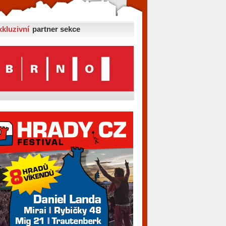
xkluzivní
partner sekce