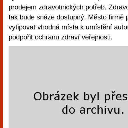
vyzkoušet různé kasinové hry. V neustál
prodejem zdravotnických potřeb. Zdravo
metropoli naleznete širokou nabídku her o
tak bude snáze dostupný. Město firmě
po moderní automaty jak pro pravidelné n
vytipovat vhodná místa k umístění auto
příležitostné hráče. V...
podpořit ochranu zdraví veřejnosti.