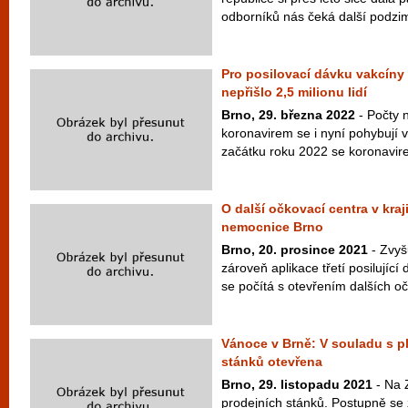
odborníků nás čeká další podzim
Pro posilovací dávku vakcíny p
nepřišlo 2,5 milionu lidí
Brno, 29. března 2022
- Počty 
koronavirem se i nyní pohybují v
začátku roku 2022 se koronavirem
O další očkovací centra v kraj
nemocnice Brno
Brno, 20. prosince 2021
- Zvyš
zároveň aplikace třetí posilujíc
se počítá s otevřením dalších oč
Vánoce v Brně: V souladu s p
stánků otevřena
Brno, 29. listopadu 2021
- Na 
prodejních stánků. Postupně se z