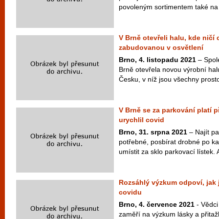
povoleným sortimentem také na 
V Brně otevřeli halu, kde ničí
zabudovanou v osvětlení
Brno, 4. listopadu 2021
– Spole
Brně otevřela novou výrobní hal
Česku, v níž jsou všechny prost
V Brně se za parkování platí 
urychlil covid
Brno, 31. srpna 2021
– Najít pa
potřebné, posbírat drobné po ka
umístit za sklo parkovací lístek. 
Rozsáhlý výzkum odpoví, jak j
covidu
Brno, 4. července 2021
- Vědci
zaměří na výzkum lásky a přitažli