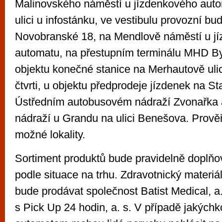
Malinovského náměstí u jízdenkového auto
ulici u infostánku, ve vestibulu provozní 
Novobranské 18, na Mendlově náměstí u j
automatu, na přestupním terminálu MHD By
objektu konečné stanice na Merhautově ulic
čtvrti, u objektu předprodeje jízdenek na S
Ústředním autobusovém nádraží Zvonařka 
nádraží u Grandu na ulici Benešova. Prověřu
možné lokality.
Sortiment produktů bude pravidelně doplňo
podle situace na trhu. Zdravotnický materiá
bude prodávat společnost Batist Medical, a.
s Pick Up 24 hodin, a. s. V případě jakýchk