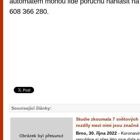
automatem mohou lidé poruchu nahlásit na 
608 366 280.
Související články:
Studie zkoumala 7 světových 
rozdíly mezi nimi jsou značné
Brno, 30. října 2022
- Koronavi
republice si přes léto sice dala