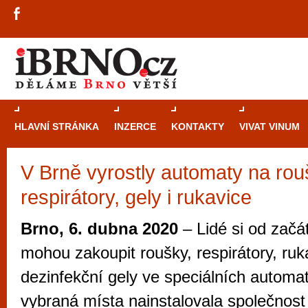
HLAVNÍ STRÁNKA
INZERCE
KONTAKTY
VIVAT VINUM
V Brně vyrostly automaty na rou
Průvodce
kasi
respirátory, gely i rukavice
Brně: Od rulet
automaty
Brno, 6. dubna 2020
– Lidé si od začá
Brno je měs
mohou zakoupit roušky, respirátory, ruk
zajímavé p
dezinfekční gely ve speciálních automa
restaurace, div
vybraná místa nainstalovala společnost
Mimo jiné je ale také místem, kde si můžet