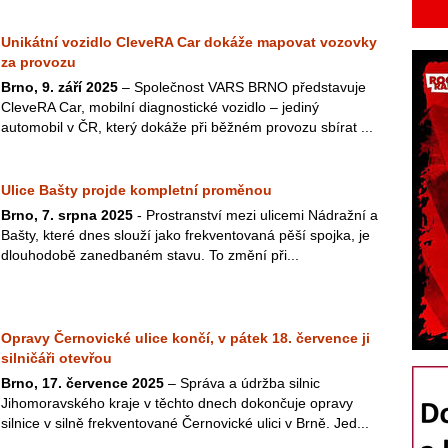
Unikátní vozidlo CleveRA Car dokáže mapovat vozovky
za provozu
Brno, 9. září 2025
– Společnost VARS BRNO představuje
CleveRA Car, mobilní diagnostické vozidlo – jediný
automobil v ČR, který dokáže při běžném provozu sbírat ...
Ulice Bašty projde kompletní proměnou
Brno, 7. srpna 2025
- Prostranství mezi ulicemi Nádražní a
Bašty, které dnes slouží jako frekventovaná pěší spojka, je
dlouhodobě zanedbaném stavu. To změní při...
Opravy Černovické ulice končí, v pátek 18. července ji
silničáři otevřou
Brno, 17. července 2025
– Správa a údržba silnic
Jihomoravského kraje v těchto dnech dokončuje opravy
silnice v silně frekventované Černovické ulici v Brně. Jed...