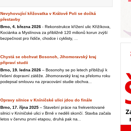
Nevyhovující křižovatka v Králově Poli se dočká
přestavby
Brno, 4. března 2026
- Rekonstrukce křížení ulic Křižíkova,
Kociánka a Myslínova za přibližně 120 milionů korun zvýší
bezpečnost pro řidiče, chodce i cyklisty, ...
Chystá se obchvat Bosonoh, Jihomoravský kraj
připraví studii
Brno, 19. ledna 2026
– Bosonohy se po letech přibližují k
řešení dopravní zátěže. Jihomoravský kraj na přelomu roku
podepsal smlouvu na zpracování studie obchva...
Opravy silnice v Kníničské ulici jdou do finále
Brno, 17. října 2025
– Stavební práce na frekventované
silnici v Kníničské ulici v Brně v neděli skončí. Stavba začala
letos v červnu první etapou, druhá pak na...