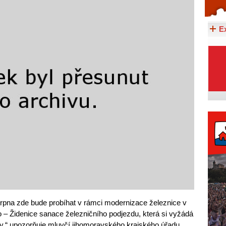
Celý článek...
E
srpna zde bude probíhat v rámci modernizace železnice v
 – Židenice sanace železničního podjezdu, která si vyžádá
ídy,“ upozorňuje mluvčí jihomoravského krajského úřadu