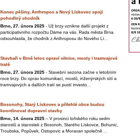
Konec pěšiny, Anthropos a Nový Lískovec spojí
pohodlný chodník
Brno, 27. února 2025
- Už brzy vznikne další projekt z
participativního rozpočtu Dáme na vás. Rada města Brna
odsouhlasila, že chodník z Anthroposu do Nového Lí...
Stavbaři v Brně letos opraví silnice, mosty i tramvajové
tratě
Brno, 27. února 2025
- Stavební sezona začne v letošním
roce brzy. Do oprav komunikací, mostů, inženýrských sítí a
tramvajových a dalších tratí se pustí investo...
Bosonohy, Starý Lískovec a přilehlé obce budou
koordinovat dopravní stavby
Brno, 14. února 2025
– V prosinci loňského roku sedm
starostů a starostek z Bosonoh, Starého Lískovce, Bohunic,
Troubska, Popůvek, Ostopovic a Moravan společně ...