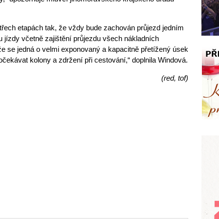
třech etapách tak, že vždy bude zachován průjezd jedním
jízdy včetně zajištění průjezdu všech nákladních
že se jedná o velmi exponovaný a kapacitně přetížený úsek
čekávat kolony a zdržení při cestování,“ doplnila Windová.
(red, tof)