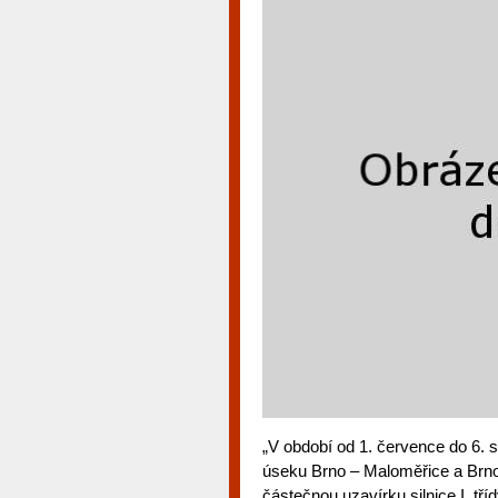
„V období od 1. července do 6. 
úseku Brno – Maloměřice a Brno
částečnou uzavírku silnice I. tř