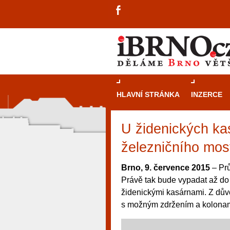
HLAVNÍ STRÁNKA
INZERCE
U židenických kas
železničního mos
Brno, 9. července 2015
– Prů
Právě tak bude vypadat až do
židenickými kasárnami. Z důvo
s možným zdržením a kolonam
návštěvníky, tak pro příležitostné h