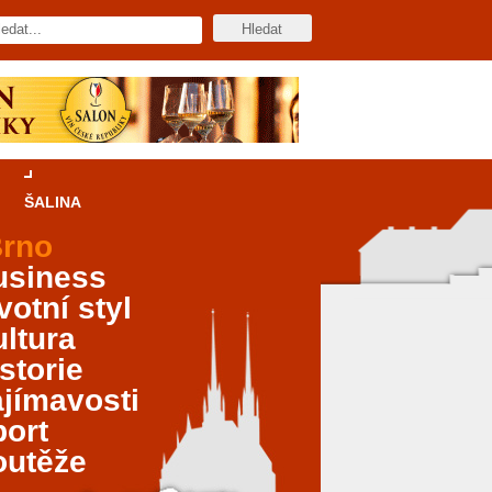
ŠALINA
rno
usiness
votní styl
ltura
storie
jímavosti
port
outěže