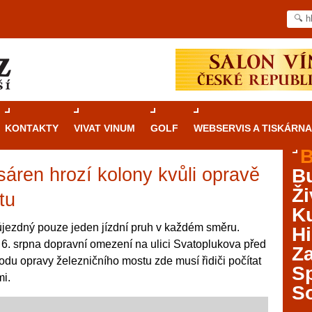
KONTAKTY
VIVAT VINUM
GOLF
WEBSERVIS A TISKÁRNA
B
áren hrozí kolony kvůli opravě
B
Průvodce
kasinovými hrami v Brně: Od
Ži
rulety po video automaty
tu
Ku
Brno je městem známým pro zajímavé památky, skvělé
jezdný pouze jeden jízdní pruh v každém směru.
Hi
restaurace, divadla a univerzity. Mimo jiné je ale také
 6. srpna dopravní omezení na ulici Svatoplukova před
Za
místem, kde si můžete legálně a bezpečně vyzkoušet
du opravy železničního mostu zde musí řidiči počítat
různé kasinové hry. V neustále kvetoucí moravské
S
i.
metropoli naleznete širokou nabídku her od klasické
S
rulety až po moderní automaty jak pro pravidelné
ráče. V...