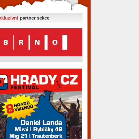
xkluzivní
partner sekce