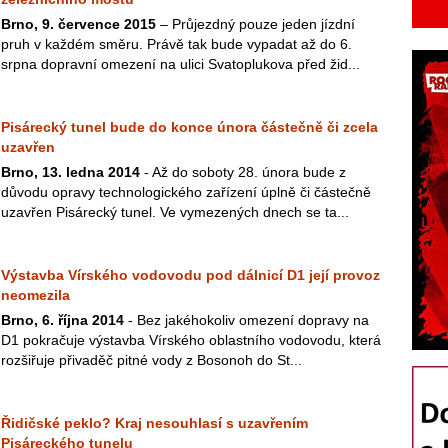
Brno, 9. července 2015
– Průjezdný pouze jeden jízdní
pruh v každém směru. Právě tak bude vypadat až do 6.
srpna dopravní omezení na ulici Svatoplukova před žid...
Pisárecký tunel bude do konce února částečně či zcela
uzavřen
Brno, 13. ledna 2014
- Až do soboty 28. února bude z
důvodu opravy technologického zařízení úplně či částečně
uzavřen Pisárecký tunel. Ve vymezených dnech se ta...
Výstavba Vírského vodovodu pod dálnicí D1 její provoz
neomezila
Brno, 6. října 2014
- Bez jakéhokoliv omezení dopravy na
D1 pokračuje výstavba Vírského oblastního vodovodu, která
rozšiřuje přivaděč pitné vody z Bosonoh do St...
Řidičské peklo? Kraj nesouhlasí s uzavřením
Pisáreckého tunelu