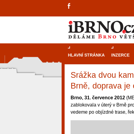
HLAVNÍ STRÁNKA
INZERCE
Srážka dvou kami
Brně, doprava je
Brno, 31. července 2012
(ME
zablokovala v úterý v Brně p
vedeme po objízdné trase, řek
návštěvníky, tak pro příležitostné h