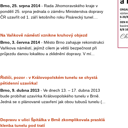
Brno, 25. srpna 2014
- Rada Jihomoravského kraje v
pondělí 25. srpna jednala o záměru Ministerstva dopravy
ČR uzavřít od 1. září letošního roku Pisárecký tunel....
Na Vaňkově náměstí vznikne kruhový objezd
Brno, 3. června 2014
- Město Brno zahajuje rekonstrukci
Vaňkova náměstí, jejímž cílem je větší bezpečnost při
průjezdu danou lokalitou a zklidnění dopravy. V mí...
Řidiči, pozor - v Královopolském tunelu se chystá
pětidenní uzavírka!
Brno, 9. dubna 2013
- Ve dnech 13. – 17. dubna 2013
bude probíhat uzavírka Královopolského tunelu v Brně.
Jedná se o plánované uzavření jak obou tubusů tunelu (...
Dopravu v ulici Špitálka v Brně zkomplikovala prasklá
klenba tunelu pod tratí