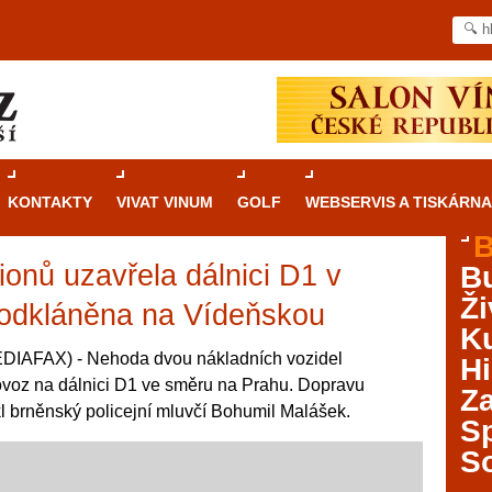
KONTAKTY
VIVAT VINUM
GOLF
WEBSERVIS A TISKÁRNA
B
onů uzavřela dálnici D1 v
B
Průvodce
kasinovými hrami v Brně: Od
Ži
rulety po video automaty
 odkláněna na Vídeňskou
Ku
Brno je městem známým pro zajímavé památky, skvělé
DIAFAX) - Nehoda dvou nákladních vozidel
Hi
restaurace, divadla a univerzity. Mimo jiné je ale také
rovoz na dálnici D1 ve směru na Prahu. Dopravu
Za
místem, kde si můžete legálně a bezpečně vyzkoušet
l brněnský policejní mluvčí Bohumil Malášek.
různé kasinové hry. V neustále kvetoucí moravské
S
metropoli naleznete širokou nabídku her od klasické
S
rulety až po moderní automaty jak pro pravidelné
ráče. V...