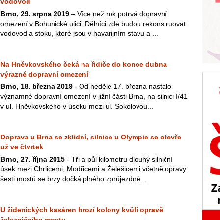
vodovod
Brno, 29. srpna 2019
– Více než rok potrvá dopravní
omezení v Bohunické ulici. Dělníci zde budou rekonstruovat
vodovod a stoku, které jsou v havarijním stavu a ...
Na Hněvkovského čeká na řidiče do konce dubna
výrazné dopravní omezení
Brno, 18. března 2019
- Od neděle 17. března nastalo
významné dopravní omezení v jižní části Brna, na silnici I/41
v ul. Hněvkovského v úseku mezi ul. Sokolovou...
Doprava u Brna se zklidní, silnice u Olympie se otevře
už ve čtvrtek
Brno, 27. října 2015
- Tři a půl kilometru dlouhý silniční
úsek mezi Chrlicemi, Modřicemi a Želešicemi včetně opravy
šesti mostů se brzy dočká plného zprůjezdně...
U židenických kasáren hrozí kolony kvůli opravě
železničního mostu