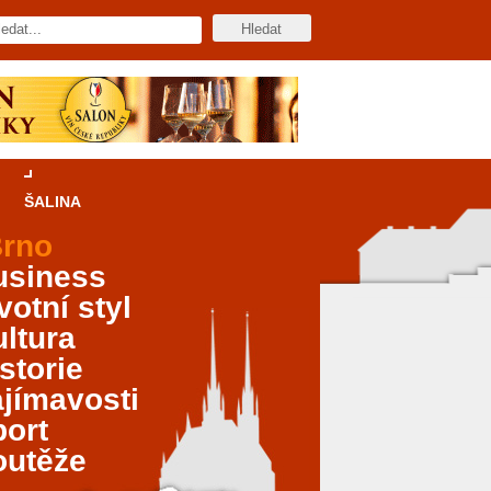
ŠALINA
rno
usiness
votní styl
ltura
storie
jímavosti
port
outěže