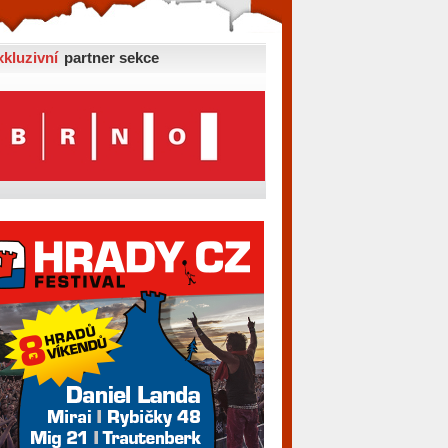
xkluzivní
partner sekce