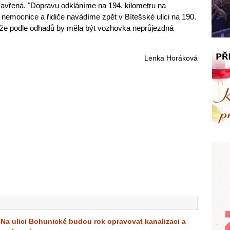
zavřená. "Dopravu odkláníme na 194. kilometru na
 nemocnice a řidiče navádíme zpět v Bítešské ulici na 190.
, že podle odhadů by měla být vozhovka neprůjezdná
Lenka Horáková
Na ulici Bohunické budou rok opravovat kanalizaci a