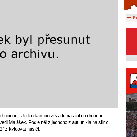
Celý článek...
E
u hodinou. "Jeden kamion zezadu narazil do druhého.
uvedl Malášek. Podle něj z jednoho z aut unikla na silnici
í zlikvidovat hasiči.