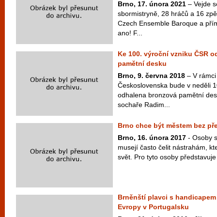
Brno, 17. února 2021
– Vejde s
sbormistryně, 28 hráčů a 16 zp
Czech Ensemble Baroque a pří
ano! F...
Ke 100. výroční vzniku ČSR 
pamětní desku
Brno, 9. června 2018
– V rámci 
Československa bude v neděli 1
odhalena bronzová pamětní de
sochaře Radim...
Brno chce být městem bez pře
Brno, 16. února 2017
- Osoby s
musejí často čelit nástrahám, kte
svět. Pro tyto osoby představuje
Brněnští plavci s handicapem 
Evropy v Portugalsku