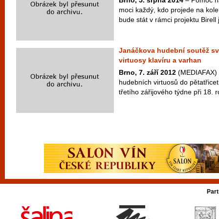
Brno, 5. srpna 2014
– Pomoc h
moci každý, kdo projede na kole
bude stát v rámci projektu Birell 
Janáčkova hudební soutěž s
virtuosy klavíru a varhan
Brno, 7. září 2012
(MEDIAFAX) - 
hudebních virtuosů do pětatřicet
třetího zářijového týdne při 18. 
Part