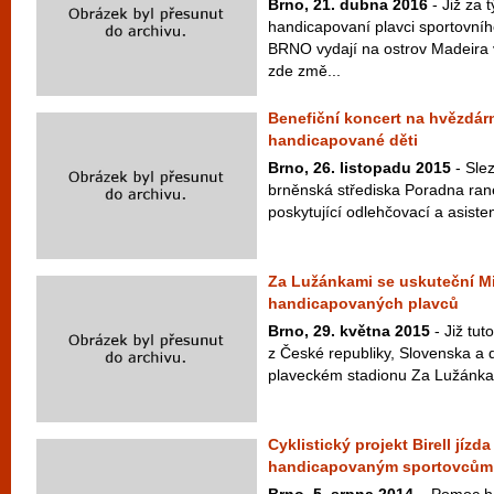
Brno, 21. dubna 2016
- Již za 
handicapovaní plavci sportovn
BRNO vydají na ostrov Madeira 
zde změ...
Benefiční koncert na hvězdár
handicapované děti
Brno, 26. listopadu 2015
- Slez
brněnská střediska Poradna ra
poskytující odlehčovací a asiste
Za Lužánkami se uskuteční Mi
handicapovaných plavců
Brno, 29. května 2015
- Již tut
z České republiky, Slovenska a 
plaveckém stadionu Za Lužánkam
Cyklistický projekt Birell jíz
handicapovaným sportovcům