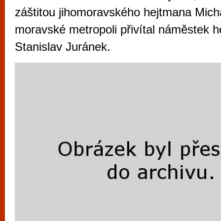
vyzkoušet různé kasinové hry. V neustál
záštitou jihomoravského hejtmana Mich
metropoli naleznete širokou nabídku her o
moravské metropoli přivítal náměstek 
po moderní automaty jak pro pravidelné n
Stanislav Juránek.
příležitostné hráče. V...