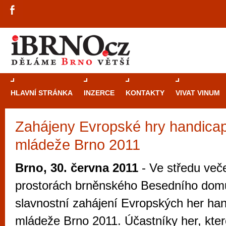
HLAVNÍ STRÁNKA
INZERCE
KONTAKTY
VIVAT VINUM
Zahájeny Evropské hry handica
Průvodce
kasi
mládeže Brno 2011
Brně: Od rulet
automaty
Brno, 30. června 2011
- Ve středu veče
Brno je měs
prostorách brněnského Besedního domu
zajímavé p
slavnostní zahájení Evropských her ha
restaurace, div
mládeže Brno 2011. Účastníky her, kter
Mimo jiné je ale také místem, kde si můžet