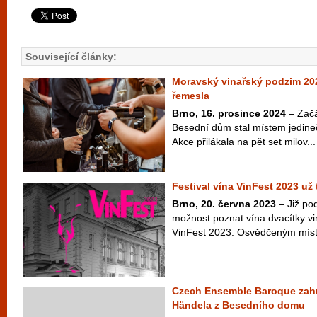
Související články:
Moravský vinařský podzim 20
řemesla
Brno, 16. prosince 2024
–
Začá
Besední dům stal místem jedine
Akce přilákala na pět set milov...
Festival vína VinFest 2023 už
Brno, 20. června 2023
– Již po
možnost poznat vína dvacítky vi
VinFest 2023. Osvědčeným míst
Czech Ensemble Baroque zahr
Händela z Besedního domu