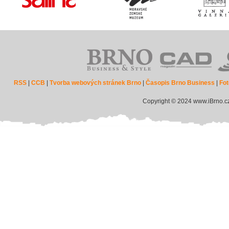
RSS
|
CCB
|
Tvorba webových stránek Brno
|
Časopis Brno Business
|
Fot
Copyright © 2024 www.iBrno.c