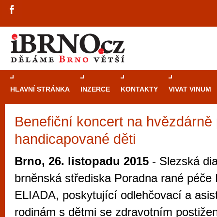
HLAVNÍ STRÁNKA
INZERCE
KONTAKTY
VIVAT VINUM
Benefiční koncert na hvězdárně
Průvodce
kasi
handicapované děti
Brně: Od rulet
automaty
Brno, 26. listopadu 2015
- Slezská dia
Brno je měs
brněnská střediska Poradna rané péč
zajímavé p
ELIADA, poskytující odlehčovací a asis
restaurace, div
rodinám s dětmi se zdravotním postižen
Mimo jiné je ale také místem, kde si můžet