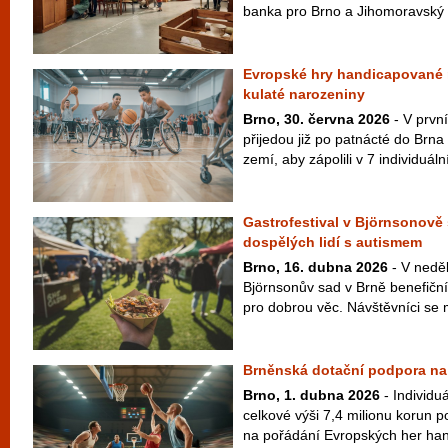
banka pro Brno a Jihomoravský k
Evropské hry handicapované 
kulaté narozeniny
Brno, 30. června 2026
- V prvn
přijedou již po patnácté do Brna
zemí, aby zápolili v 7 individuáln
Gastrofestival v Björnsonov
dospělých lidí s autismem
Brno, 16. dubna 2026
- V neděl
Björnsonův sad v Brně benefiční
pro dobrou věc. Návštěvníci se m
Brněnská dotační podpora na 
Brno, 1. dubna 2026
- Individuá
celkové výši 7,4 milionu korun 
na pořádání Evropských her ha