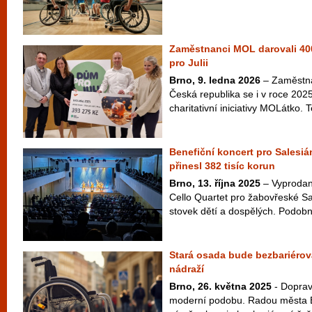
Zaměstnanci MOL darovali 400
pro Julii
Brno, 9. ledna 2026
– Zaměstna
Česká republika se i v roce 2025
charitativní iniciativy MOLátko. 
Benefiční koncert pro Salesi
přinesl 382 tisíc korun
Brno, 13. října 2025
– Vyprodan
Cello Quartet pro žabovřeské Sa
stovek dětí a dospělých. Podobně
Stará osada bude bezbariérov
nádraží
Brno, 26. května 2025
- Doprav
moderní podobu. Radou města Br