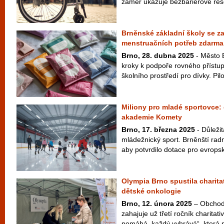
záměr ukazuje bezbariérové řešen
Brněnské základní školy se za
menstruačních potřeb zdarma
Brno, 28. dubna 2025
- Město 
kroky k podpoře rovného přístup
školního prostředí pro dívky. Pilo
Miliony pro mladé sportovce: 
akademie Komety
Brno, 17. března 2025
- Důleži
mládežnický sport. Brněnští radní
aby potvrdilo dotace pro evrops
Olympia Brno spustila charita
dětské onkologie
Brno, 12. února 2025
– Obchod
zahajuje už třetí ročník charita
pomáhá, každý vyhrává“, která p