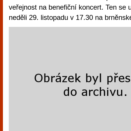
vyzkoušet různé kasinové hry. V neustál
veřejnost na benefiční koncert. Ten se 
metropoli naleznete širokou nabídku her o
neděli 29. listopadu v 17.30 na brněns
po moderní automaty jak pro pravidelné n
příležitostné hráče. V...