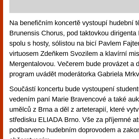
Na benefičním koncertě vystoupí hudební t
Brunensis Chorus, pod taktovkou dirigenta
spolu s hosty, sólistou na bicí Pavlem Faj
virtuosem Zdeňkem Svozilem a klavírní mis
Mergentalovou. Večerem bude provázet a 
program uvádět moderátorka Gabriela Mrkv
Součástí koncertu bude vystoupení stude
vedením paní Marie Bravencové a také auk
umělců z Brna a děl z arteterapií, které vytvo
středisku ELIADA Brno. Vše za příjemné at
podbarveno hudebním doprovodem a zakon