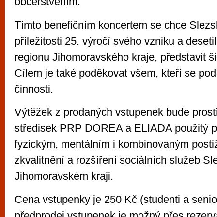
občerstvením.
Tímto benefičním koncertem se chce Slezsk
příležitosti 25. výročí svého vzniku a deset
regionu Jihomoravského kraje, představit ši
Cílem je také poděkovat všem, kteří se podíl
činnosti.
Výtěžek z prodaných vstupenek bude prost
středisek PRP DOREA a ELIADA použitý pro
fyzickým, mentálním i kombinovaným posti
zkvalitnění a rozšíření sociálních služeb Sl
Jihomoravském kraji.
Cena vstupenky je 250 Kč (studenti a senio
předprodej vstupenek je možný přes rezer