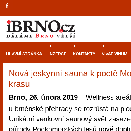
HLAVNÍ STRÁNKA
INZERCE
KONTAKTY
VIVAT VINUM
Nová jeskynní sauna k poctě M
Průvodce
kasi
krasu
Brně: Od rulet
automaty
Brno, 26. února 2019
– Wellness areál
Brno je měs
u brněnské přehrady se rozrůstá na pl
zajímavé p
Unikátní venkovní saunový svět zasaze
restaurace, div
přírody Podkomorských lesů nově dopln
Mimo jiné je ale také místem, kde si můžet