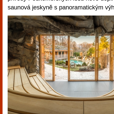
vyzkoušet různé kasinové hry. V neustál
saunová jeskyně s panoramatickým vý
metropoli naleznete širokou nabídku her o
po moderní automaty jak pro pravidelné n
příležitostné hráče. V...