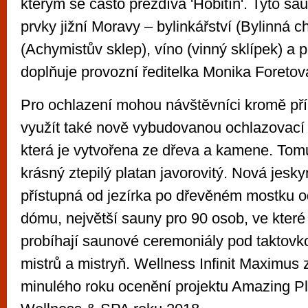
kterým se často přezdívá 'Hobitín'. Tyto sa
prvky jižní Moravy – bylinkářství (Bylinná c
(Achymistův sklep), víno (vinný sklípek) a 
doplňuje provozní ředitelka Monika Foretov
Pro ochlazení mohou návštěvníci kromě pří
využít také nově vybudovanou ochlazovací
která je vytvořena ze dřeva a kamene. Tom
krásný ztepilý platan javorovitý. Nová jesky
přístupná od jezírka po dřevěném mostku
dómu, největší sauny pro 90 osob, ve které
probíhají saunové ceremoniály pod taktov
mistrů a mistryň. Wellness Infinit Maximus 
minulého roku ocenění projektu Amazing Pl