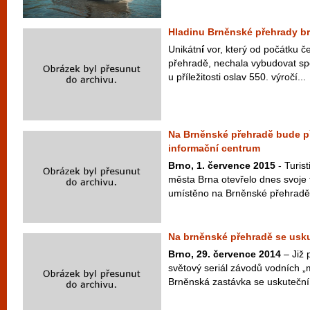
Hladinu Brněnské přehrady br
Unikátn
í
vor, který od počátku č
přehradě, nechala vybudovat sp
u příležitosti oslav 550. výročí...
Na Brněnské přehradě bude p
informační centrum
Brno, 1. července 2015
- Turis
města Brna otevřelo dnes svoje 
umístěno na Brněnské přehradě v
Na brněnské přehradě se usku
Brno, 29. července 2014
– Již 
světový seriál závodů vodních „
Brněnská zastávka se uskuteční 