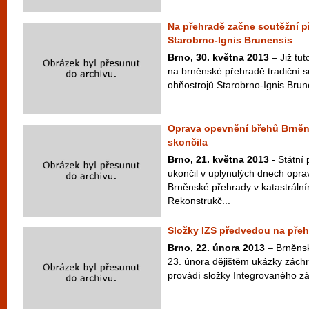
Na přehradě začne soutěžní p
Starobrno-Ignis Brunensis
Brno, 30. května 2013
– Již tut
na brněnské přehradě tradiční s
ohňostrojů Starobrno-Ignis Brunen
Oprava opevnění břehů Brněn
skončila
Brno, 21. května 2013
- Státní
ukončil v uplynulých dnech opr
Brněnské přehrady v katastráln
Rekonstrukč...
Složky IZS předvedou na přeh
Brno, 22. února 2013
– Brněnsk
23. února dějištěm ukázky záchr
provádí složky Integrovaného z