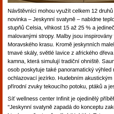
Návštěvníci mohou využít celkem 12 druhů
novinka – Jeskynní svatyně – nabídne tepl
stupňů Celsia, vlhkost 15 až 25 % a jedineč
malovanými stropy. Malby jsou inspirovány 
Moravského krasu. Kromě jeskynních male
tmavé skály, světlé lavice z afrického dře
kamna, která simulují tradiční ohniště. Sau
osob poskytuje také panoramatický výhled 
ochlazovací jezírko. Hudebním akustickým
přírodní zvuky tekoucího potoku, ptáků a j
Síť wellness center Infinit je ojedinělý příb
"Jeskynní svatyně zapadá do konceptu za