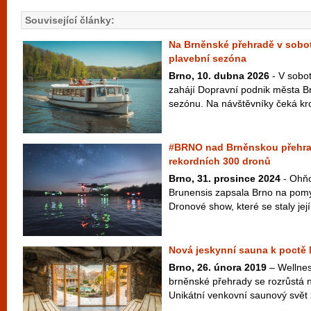
Související články:
Na Brněnské přehradě v sobotu
plavební sezóna
Brno, 10. dubna 2026
- V sobot
zahájí Dopravní podnik města Br
sezónu. Na návštěvníky čeká kr
#BRNO nad Brněnskou přehrado
rekordních 300 dronů
Brno, 31. prosince 2024
- Ohňo
Brunensis zapsala Brno na pomy
Dronové show, které se staly její
Nová jeskynní sauna k poctě
Brno, 26. února 2019
– Wellnes
brněnské přehrady se rozrůstá 
Unikátní venkovní saunový svět 