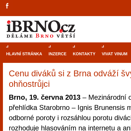
HLAVNÍ STRÁNKA
INZERCE
KONTAKTY
VIVAT VINUM
Cenu diváků si z Brna odváží šv
Průvodce
kasi
ohňostrůjci
Brně: Od rulet
automaty
Brno, 19. června 2013
– Mezinárodní o
Brno je měs
přehlídka Starobrno – Ignis Brunensis 
zajímavé p
odborné poroty i rozsáhlou porotu divác
restaurace, div
rozhoduje hlasováním na internetu a ank
Mimo jiné je ale také místem, kde si můžet