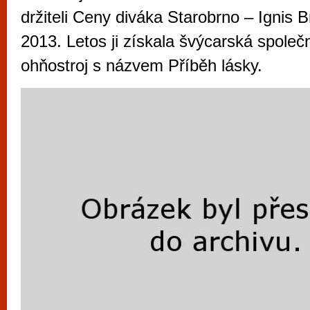
vyzkoušet různé kasinové hry. V neustál
držiteli Ceny diváka Starobrno – Ignis 
metropoli naleznete širokou nabídku her o
2013. Letos ji získala švýcarská spole
po moderní automaty jak pro pravidelné n
ohňostroj s názvem Příběh lásky.
příležitostné hráče. V...