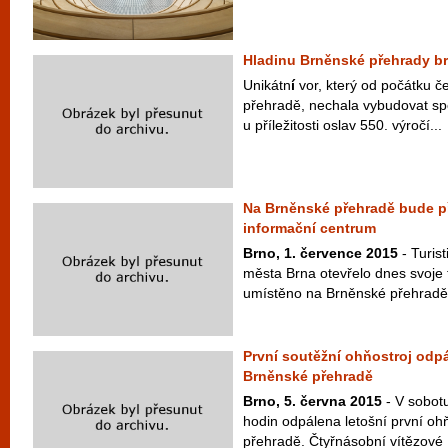
Hladinu Brněnské přehrady br
Unikátn
í
vor, který od počátku č
přehradě, nechala vybudovat sp
u příležitosti oslav 550. výročí...
Na Brněnské přehradě bude p
informační centrum
Brno, 1. července 2015
- Turis
města Brna otevřelo dnes svoje 
umístěno na Brněnské přehradě v
První soutěžní ohňostroj odpál
Brněnské přehradě
Brno, 5. června 2015
- V sobot
hodin odpálena letošní první o
přehradě. Čtyřnásobní vítězové 