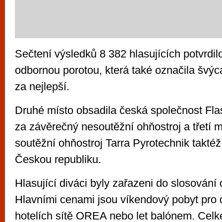
Sečtení výsledků 8 382 hlasujících potvrdil
odbornou porotou, která také označila švýc
za nejlepší.
Druhé místo obsadila česká společnost Fl
za závěrečný nesoutěžní ohňostroj a třetí m
soutěžní ohňostroj Tarra Pyrotechnik taktéž
Českou republiku.
Hlasující diváci byly zařazeni do slosování
Hlavními cenami jsou víkendový pobyt pro 
hotelích sítě OREA nebo let balónem. Cel