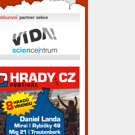
xkluzivní
partner sekce