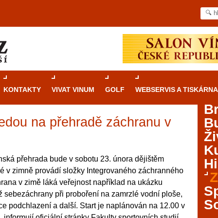
KONTAKTY
VIVAT VINUM
GOLF
WEBSERVIS A TISKÁRNA
B
edou na přehradě záchranu v
B
Průvodce
kasinovými hrami v Brně: Od
Ži
rulety po video automaty
Ku
Brno je městem známým pro zajímavé památky, skvělé
ská přehrada bude v sobotu 23. února dějištěm
Hi
restaurace, divadla a univerzity. Mimo jiné je ale také
ré v zimně provádí složky Integrovaného záchranného
Z
místem, kde si můžete legálně a bezpečně vyzkoušet
ana v zimě láká veřejnost například na ukázku
různé kasinové hry. V neustále kvetoucí moravské
S
táž sebezáchrany při proboření na zamrzlé vodní ploše,
metropoli naleznete širokou nabídku her od klasické
S
 podchlazení a další. Start je naplánován na 12.00 v
rulety až po moderní automaty jak pro pravidelné
ráče. V...
informují oficiální stránky Fakulty sportovních studií