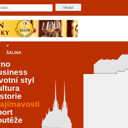
ŠALINA
rno
usiness
votní styl
ltura
storie
ajímavosti
port
outěže