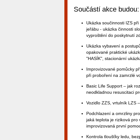
Součástí akce budou:
Ukázka součinnosti IZS při
jeřábu - ukázka činnosti s
vyproštění do poskytnutí z
Ukázka vybavení a postupů
opakované praktické ukázky
"HASÍK", stacionární ukázk
Improvizované pomůcky při
při proboření na zamrzlé v
Basic Life Support – jak ro
neodkladnou resuscitaci pr
Vozidlo ZZS, vrtulník LZS 
Podchlazení a omrzliny pro 
jaká teplota je riziková pr
improvizovaná první pomoc
Kontrola tloušťky ledu, be