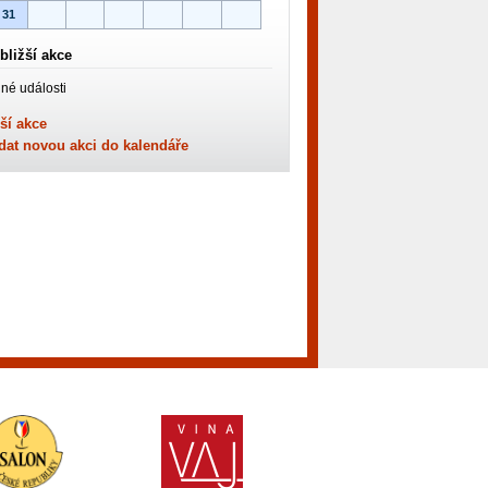
31
bližší akce
né události
ší akce
dat novou akci do kalendáře