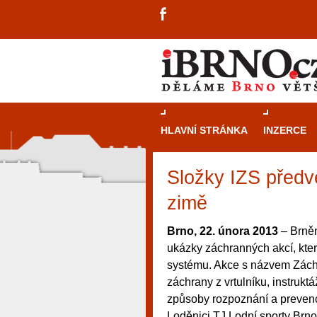
HLAVNÍ STRÁNKA
INZERCE
Složky IZS předv
zimě
Brno, 22. února 2013
– Brněn
ukázky záchranných akcí, kte
systému. Akce s názvem Záchr
záchrany z vrtulníku, instruk
způsoby rozpoznání a prevence
návštěvníky, tak pro příležitostné h
Loděnici TJ Lodní sporty Brno, 