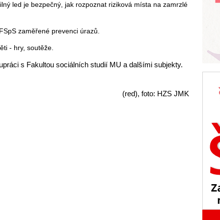
 silný led je bezpečný, jak rozpoznat riziková místa na zamrzlé
 FSpS zaměřené prevenci úrazů.
i - hry, soutěže.
upráci s Fakultou sociálních studií MU a dalšími subjekty.
(red), foto: HZS JMK