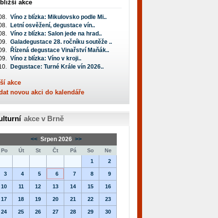
bližší akce
08.
Víno z blízka: Mikulovsko podle Mi..
08.
Letní osvěžení, degustace vín..
08.
Víno z blízka: Salon jede na hrad..
09.
Galadegustace 28. ročníku soutěže ..
09.
Řízená degustace Vinařství Maňák..
09.
Víno z blízka: Víno v kroji..
10.
Degustace: Turné Krále vín 2026..
ší akce
dat novou akci do kalendáře
ulturní
akce v Brně
<<
Srpen 2026
>>
Po
Út
St
Čt
Pá
So
Ne
1
2
3
4
5
6
7
8
9
10
11
12
13
14
15
16
17
18
19
20
21
22
23
24
25
26
27
28
29
30