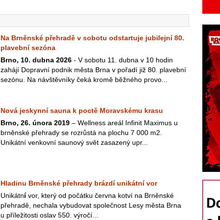
Na Brněnské přehradě v sobotu odstartuje jubilejní 80.
plavební sezóna
Brno, 10. dubna 2026
- V sobotu 11. dubna v 10 hodin
zahájí Dopravní podnik města Brna v pořadí již 80. plavební
sezónu. Na návštěvníky čeká kromě běžného provo...
Nová jeskynní sauna k poctě Moravskému krasu
Brno, 26. února 2019
– Wellness areál Infinit Maximus u
brněnské přehrady se rozrůstá na plochu 7 000 m2.
Unikátní venkovní saunový svět zasazený upr...
Hladinu Brněnské přehrady brázdí unikátní vor
Unikátn
í
vor, který od počátku června kotví na Brněnské
přehradě, nechala vybudovat společnost Lesy města Brna
u příležitosti oslav 550. výročí...