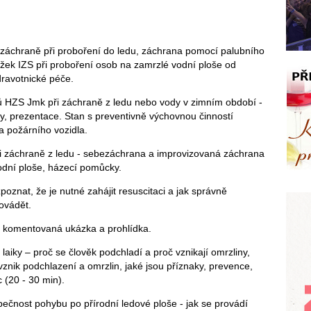
 záchraně při proboření do ledu, záchrana pomocí palubního
ložek IZS při proboření osob na zamrzlé vodní ploše od
dravotnické péče.
 HZS Jmk při záchraně z ledu nebo vody v zimním období -
, prezentace. Stan s preventivně výchovnou činností
a požárního vozidla.
 záchraně z ledu - sebezáchrana a improvizovaná záchrana
odní ploše, házecí pomůcky.
zpoznat, že je nutné zahájit resuscitaci a jak správně
ovádět.
– komentovaná ukázka a prohlídka.
laiky – proč se člověk podchladí a proč vznikají omrzliny,
o vznik podchlazení a omrzlin, jaké jsou příznaky, prevence,
 (20 - 30 min).
zpečnost pohybu po přírodní ledové ploše - jak se provádí