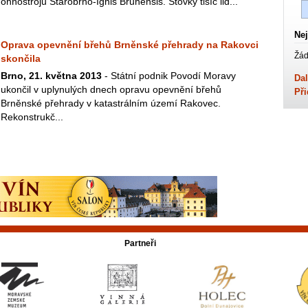
ohňostrojů Starobrno-Ignis Brunensis. Stovky tisíc lid...
Nej
Oprava opevnění břehů Brněnské přehrady na Rakovci
Žád
skončila
Brno, 21. května 2013
- Státní podnik Povodí Moravy
Dal
ukončil v uplynulých dnech opravu opevnění břehů
Při
Brněnské přehrady v katastrálním území Rakovec.
Rekonstrukč...
Partneři