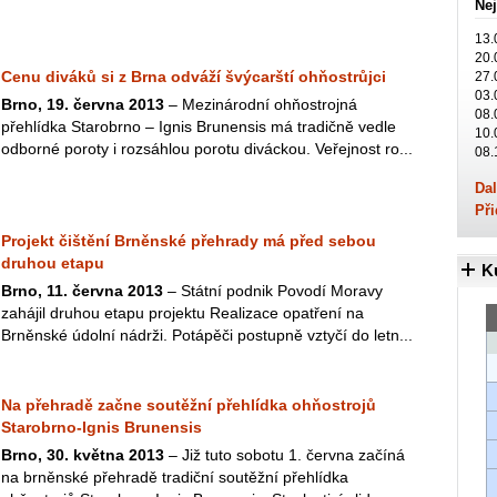
Nej
13.
20.
Cenu diváků si z Brna odváží švýcarští ohňostrůjci
27.
03.
Brno, 19. června 2013
– Mezinárodní ohňostrojná
08.
přehlídka Starobrno – Ignis Brunensis má tradičně vedle
10.
odborné poroty i rozsáhlou porotu diváckou. Veřejnost ro...
08.
Dal
Při
Projekt čištění Brněnské přehrady má před sebou
druhou etapu
K
Brno, 11. června 2013
– Státní podnik Povodí Moravy
zahájil druhou etapu projektu Realizace opatření na
Brněnské údolní nádrži. Potápěči postupně vztyčí do letn...
Na přehradě začne soutěžní přehlídka ohňostrojů
Starobrno-Ignis Brunensis
Brno, 30. května 2013
– Již tuto sobotu 1. června začíná
na brněnské přehradě tradiční soutěžní přehlídka