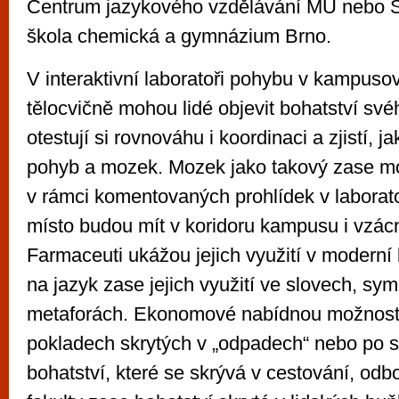
Centrum jazykového vzdělávání MU nebo S
škola chemická a gymnázium Brno.
V interaktivní laboratoři pohybu v kampusov
tělocvičně mohou lidé objevit bohatství svéh
otestují si rovnováhu i koordinaci a zjistí, j
pohyb a mozek. Mozek jako takový zase 
v rámci komentovaných prohlídek v labora
místo budou mít v koridoru kampusu i vzác
Farmaceuti ukážou jejich využití v moderní 
na jazyk zase jejich využití ve slovech, sym
metaforách. Ekonomové nabídnou možnost 
pokladech skrytých v „odpadech“ nebo po 
bohatství, které se skrývá v cestování, odbo