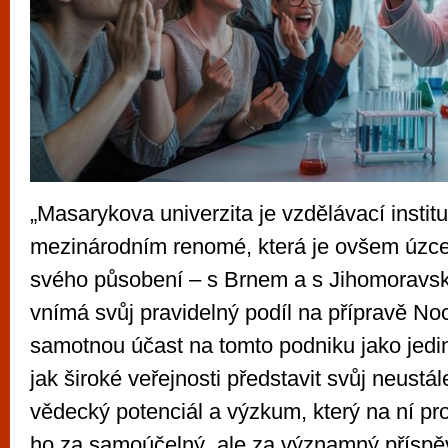
„Masarykova univerzita je vzdělávací instit
mezinárodním renomé, která je ovšem úzce
svého působení – s Brnem a s Jihomoravsk
vnímá svůj pravidelný podíl na přípravě No
samotnou účast na tomto podniku jako jedin
jak široké veřejnosti představit svůj neustále
vědecký potenciál a výzkum, který na ní p
ho za samoúčelný, ale za významný příspěv