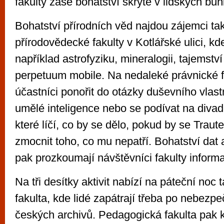
fakulty zase bohatství skryté v lidských bu
Bohatství přírodních věd najdou zájemci ta
přírodovědecké fakulty v Kotlářské ulici, k
například astrofyziku, mineralogii, tajemství
perpetuum mobile. Na nedaleké právnické 
účastníci ponořit do otázky duševního vlast
umělé inteligence nebo se podívat na divad
které líčí, co by se dělo, pokud by se Traut
zmocnit toho, co mu nepatří. Bohatství dat 
pak prozkoumají návštěvníci fakulty informa
Na tři desítky aktivit nabízí na páteční noc t
fakulta, kde lidé zapátrají třeba po nebezp
českých archivů. Pedagogická fakulta pak 