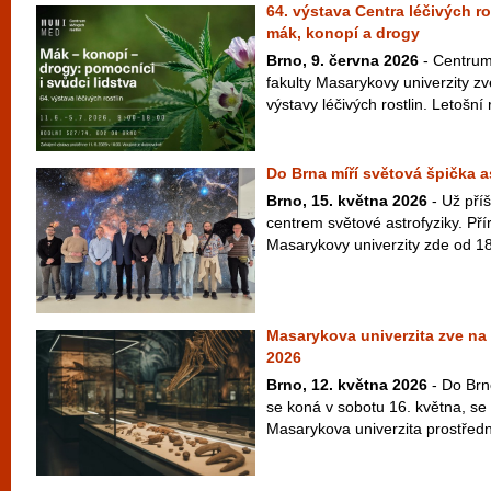
64. výstava Centra léčivých r
mák, konopí a drogy
Brno, 9. června 2026
- Centrum 
fakulty Masarykovy univerzity zv
výstavy léčivých rostlin. Letošní 
Do Brna míří světová špička a
Brno, 15. května 2026
- Už příš
centrem světové astrofyziky. Př
Masarykovy univerzity zde od 18
Masarykova univerzita zve n
2026
Brno, 12. května 2026
- Do Brn
se koná v sobotu 16. května, se 
Masarykova univerzita prostřed