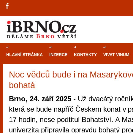
HLAVNÍ STRÁNKA
INZERCE
KONTAKTY
VIVAT VINUM
Noc vědců bude i na Masarykově
Průvodce
kasi
bohatá
Brně: Od rulet
automaty
Brno, 24. září 2025
- Už dvacátý roční
Brno je měs
která se bude napříč Českem konat v pá
zajímavé p
17 hodin, nese podtitul Bohatství. A M
restaurace, div
univerzita připravila opravdu bohatý pr
Mimo jiné je ale také místem, kde si můžet