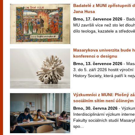
Badatelé z MUNI zpřístupnili d
Jana Husa
Brno, 17. července 2026
- Bada
MU završili více než sto let dlo
dílo teologa, kazatele a středově
Masarykova univerzita bude ho
konferenci o designu
Brno, 13. července 2026
- Masa
3. do 5. září 2026 hostit výroční
History Society, která patří k ne
Výzkumníci z MUNI: Plošný zák
sociálním sítím není účinným
Brno, 30. června 2026
- Výzkum
Interdisciplinární výzkum interne
Fakulty sociálních studií Masar
spo...