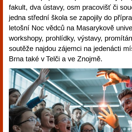
vyzkoušet různé kasinové hry. V neustál
fakult, dva ústavy, osm pracovišť či so
metropoli naleznete širokou nabídku her o
jedna střední škola se zapojily do příp
po moderní automaty jak pro pravidelné n
letošní Noc vědců na Masarykově unive
příležitostné hráče. V...
workshopy, prohlídky, výstavy, promítán
soutěže najdou zájemci na jedenácti m
Brna také v Telči a ve Znojmě.