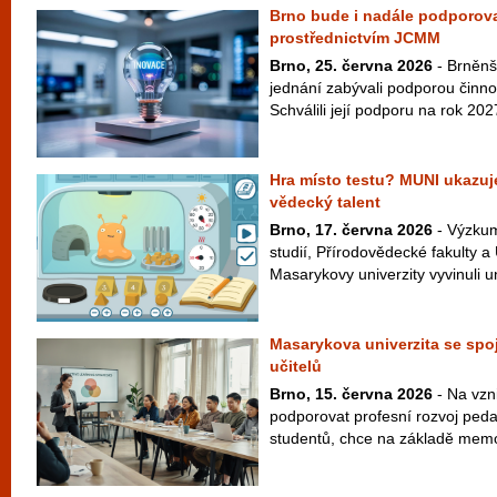
Brno bude i nadále podporova
prostřednictvím JCMM
Brno, 25. června 2026
- Brněnš
jednání zabývali podporou činn
Schválili její podporu na rok 202
Hra místo testu? MUNI ukazuje
vědecký talent
Brno, 17. června 2026
- Výzkum
studií, Přírodovědecké fakulty a
Masarykovy univerzity vyvinuli un
Masarykova univerzita se spoj
učitelů
Brno, 15. června 2026
- Na vzni
podporovat profesní rozvoj peda
studentů, chce na základě memo