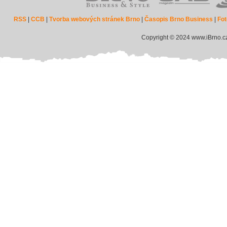
RSS
|
CCB
|
Tvorba webových stránek Brno
|
Časopis Brno Business
|
Fot
Copyright © 2024 www.iBrno.c