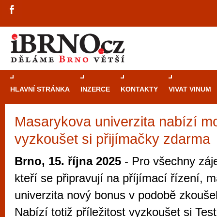
HLAVNÍ STRÁNKA
INZERCE
KONTAKTY
VIVAT VINUM
Masarykova univerzita nabízí m
Průvodce
kasi
vyzkoušet si přijímačky zdarma
Brně: Od rulet
automaty
Brno, 15. října 2025
- Pro všechny záj
Brno je měs
kteří se připravují na příjímací řízení,
zajímavé p
univerzita nový bonus v podobě zkoušek
restaurace, div
Nabízí totiž příležitost vyzkoušet si Test
Mimo jiné je ale také místem, kde si můžet