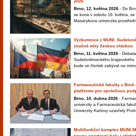
2026
Brno, 12. května 2026
- Do Brn
se koná v sobotu 16. května, se 
Masarykova univerzita prostřed
Výzkumnice z MUNI: Sudetoně
značné míry českou otázkou
Brno, 11. května 2026
- Debata 
Sudetoněmeckého krajanského s
bude ve čtvrtek zabývat na mimo
Farmaceutické fakulty v Brně 
platformu pro společnou pod
Brno, 10. dubna 2026
- Farmac
univerzity a Farmaceutická fakul
Univerzity Karlovy uzavřely Prohl
Multifunkční komplex MUNI 
novou sportovní halu i atletic