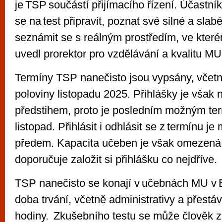
je TSP součástí přijímacího řízení. Účastn
se na test připravit, poznat své silné a slab
seznámit se s reálným prostředím, ve které
uvedl prorektor pro vzdělávání a kvalitu M
Termíny TSP nanečisto jsou vypsány, včetn
poloviny listopadu 2025. Přihlášky je však 
předstihem, proto je posledním možným te
listopad. Přihlásit i odhlásit se z termínu je
předem. Kapacita učeben je však omezená
doporučuje založit si přihlášku co nejdříve.
TSP nanečisto se konají v učebnách MU v 
doba trvání, včetně administrativy a přestávk
hodiny. Zkušebního testu se může člověk z