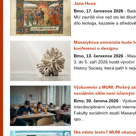
Jana Husa
Brno, 17. července 2026
- Bada
MU završili více než sto let dlo
dílo teologa, kazatele a středově
Masarykova univerzita bude ho
konferenci o designu
Brno, 13. července 2026
- Masa
3. do 5. září 2026 hostit výroční
History Society, která patří k ne
Výzkumníci z MUNI: Plošný zák
sociálním sítím není účinným
Brno, 30. června 2026
- Výzkum
Interdisciplinární výzkum interne
Fakulty sociálních studií Masar
spo...
Hra místo testu? MUNI ukazuje