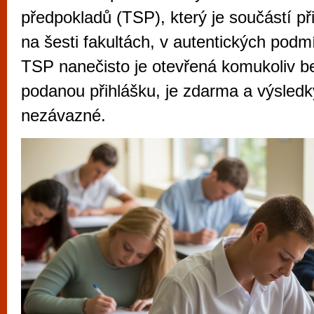
vyzkoušet různé kasinové hry. V neustál
předpokladů (TSP), který je součástí př
metropoli naleznete širokou nabídku her o
na šesti fakultách, v autentických podm
po moderní automaty jak pro pravidelné n
TSP nanečisto je otevřená komukoliv be
příležitostné hráče. V...
podanou přihlášku, je zdarma a výsledk
nezávazné.