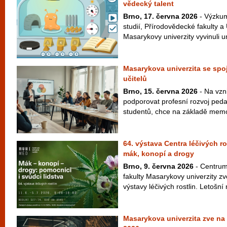
vědecký talent
Brno, 17. června 2026
- Výzkum
studií, Přírodovědecké fakulty a
Masarykovy univerzity vyvinuli un
Masarykova univerzita se spoj
učitelů
Brno, 15. června 2026
- Na vzni
podporovat profesní rozvoj peda
studentů, chce na základě memo
64. výstava Centra léčivých r
mák, konopí a drogy
Brno, 9. června 2026
- Centrum 
fakulty Masarykovy univerzity zv
výstavy léčivých rostlin. Letošní 
Masarykova univerzita zve n