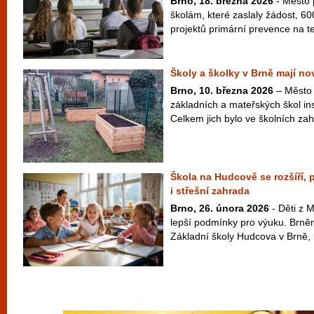
Brno, 18. března 2026
- Město 
školám, které zaslaly žádost, 600
projektů primární prevence na te
Školy a školky v Brně mají n
Brno, 10. března 2026
– Město 
základních a mateřských škol in
Celkem jich bylo ve školních za
Škola na Hudcově se rozšíří,
i střešní zahrada
Brno, 26. února 2026
- Děti z 
lepší podmínky pro výuku. Brněnš
Základní školy Hudcova v Brně, k