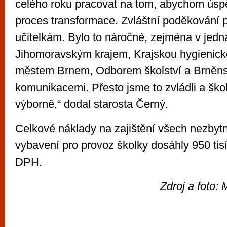
celého roku pracovat na tom, abychom úspě
proces transformace. Zvláštní poděkování pat
učitelkám. Bylo to náročné, zejména v jedn
Jihomoravským krajem, Krajskou hygienicko
městem Brnem, Odborem školství a Brněn
komunikacemi. Přesto jsme to zvládli a ško
výborně,“ dodal starosta Černý.
Celkové náklady na zajištění všech nezbyt
vybavení pro provoz školky dosáhly 950 tis
DPH.
Zdroj a foto