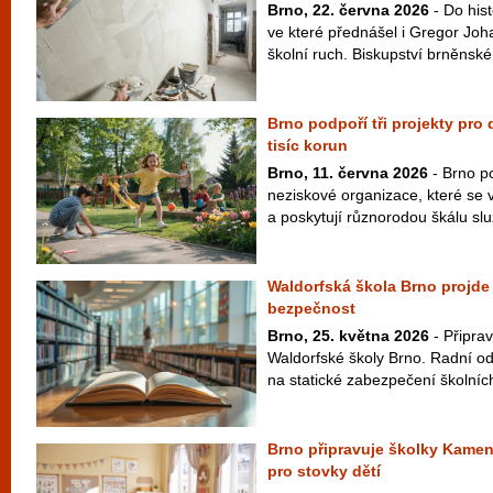
Brno, 22. června 2026
- Do his
ve které přednášel i Gregor Joh
školní ruch. Biskupství brněnské 
Brno podpoří tři projekty pro
tisíc korun
Brno, 11. června 2026
- Brno po
neziskové organizace, které se 
a poskytují různorodou škálu slu
Waldorfská škola Brno projde o
bezpečnost
Brno, 25. května 2026
- Připrav
Waldorfské školy Brno. Radní ods
na statické zabezpečení školních 
Brno připravuje školky Kamen
pro stovky dětí