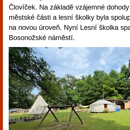
vyzkoušet různé kasinové hry. V neustál
Človíček. Na základě vzájemné dohody
metropoli naleznete širokou nabídku her o
městské části a lesní školky byla spol
po moderní automaty jak pro pravidelné n
na novou úroveň. Nyní Lesní školka s
příležitostné hráče. V...
Bosonožské náměstí.