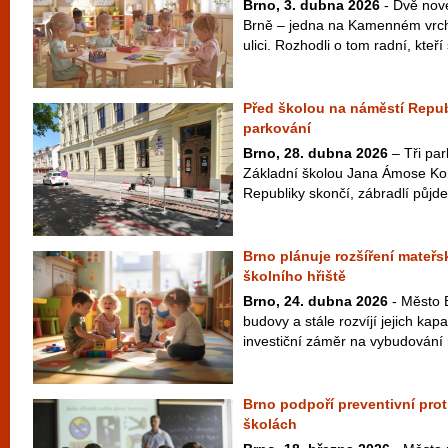
Brno, 3. dubna 2026
- Dvě nové
Brně – jedna na Kamenném vrch
ulici. Rozhodli o tom radní, kteří 
Před školou na náměstí Republ
parkování
Brno, 28. dubna 2026
– Tři par
Základní školou Jana Ámose K
Republiky skončí, zábradlí půjde
Brno plánuje rozšíření mateřs
školního hřiště
Brno, 24. dubna 2026
- Město B
budovy a stále rozvíjí jejich kapa
investiční záměr na vybudování 
Brno podpoří preventivní pro
školách