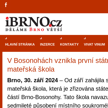
HLAVNÍ STRÁNKA
INZERCE
KONTAKTY
VIVAT VINUM
V Bosonohách vznikla první státn
Průvodce
kasi
mateřská škola
Brně: Od rulet
automaty
Brno, 30. září 2024
– Od září zahájila 
Brno je měs
mateřská škola, která je zřizována stá
zajímavé p
částí Brno-Bosonohy. Tato škola navazu
restaurace, div
sedmileté působení místního soukroméh
Mimo jiné je ale také místem, kde si můžet